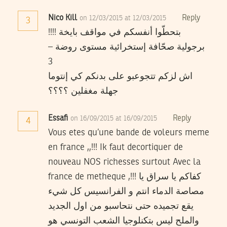
Nico Kill
Reply
on 12/03/2015 at 12/03/2015
3
بتحطّوا أنفسكم في مواقف بايخة !!!!
برجولية صحّافة إستخرائية مستوى روضة –
3
اش لزكم تتجوعبو على بدنكم كي إنتوما
جهلة مغفلين ؟؟؟؟
Essafi
Reply
on 16/09/2015 at 16/09/2015
4
Vous etes qu’une bande de voleurs meme
en france ,,!!! Ik faut decortiquer de
nouveau NOS richesses surtout Avec la
france de metheque ,!!! كفاكم يا سراق يا
مصاصة الدماء انتم و الفرانسيس كل شيء
يقع تجميده حتى نتحاسبو من اول الجديد
والملح ليس بتكنلوجيا الشعب التونسي هو