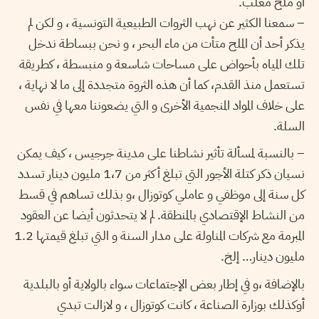
أو ملح معلب.
– سمعنا الكثير عن نهب الثروات الطبيعية التونسية ، و لكن لم
يذكر أحد أن الملح متأت من ماء البحر ، و نحن ببساطة ندخل
تلك المياه بأحواض على مساحات شاسعة و منبسطة ، كطريقة
تستعمل منذ القدم، كما أن هذه الثروة متجددة إلى ما لا نهاية ،
على خلاف المواد المنجمية الأخرى و التي يضعوننا معها في نفس
السلة.
– بالنسبة لمسألة تأثير نشاطنا على مدينة جرجيس ، كيف يمكن
نسيان ذكر كتلة الأجور التي تبلغ أكثر من 1،7 مليون دينار تسدد
كل سنة إلى موظفي و عاملي كوتوزال ،و بذلك تساهم في قسط
من النشاط الإقتصادي بالمنطقة. لم لا يتحدثون أيضا عن العقود
المبرمة مع شركات المناولة على مدار السنة و التي تبلغ قيمتها 1.2
مليون دينار… إلخ.
بالإضافة ،و في إطار بعض الإجتماعات سواء بالولاية أو بالبلدية
أوكذلك بوزارة الصناعة ، كانت كوتوزال ، و لازالت تبدي