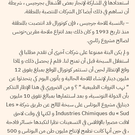
استعدادها في المشاركة لإنجاز بعض الأشغال بجرجيس ، شريطة
أن تساهم في ذلك أيضا كل الشركات المنتصبة بالمنطقة.
– بالنسبة لملاحة جرجيس ، فإن كوتوزال قد انتصبت بالمنطقة
منذ تاريخ 1993 و كان ذلك بعد انتزاع ملاحة مقرين-تونس
لصالح مشروع رئاسي.
و لم يكن البتة ممنوعا على شركات آخرى أن تقدم مطلبا في
استغلال السبخة قبل أن تمنح لنا. فلم لم يحصل ذلك و لماذا
وقع الإنتظار لحين أن تستثمر كوتوزال الموقع بمبلغ يفوق 12
مليون دينار لإنشاء الملاحة الحالية و يأتون اليوم كي يتحدثوا عن
” نهب الثروات الطبيعية ” ؟ و من الضروري في هذا الإطار التذكير
بأن الدولة التونسية، و بعد استثمارها بمبالغ تفوق 10 مليون
دينارفي مشروع البوتاس على سبخة المالح عن طريق شركة « Les
Industries Chimiques du « Sud و لكنها في وقت لاحق
لاقت مصيرا بالإفلاس في التسعينات نظرا لتكبدها خسائر فادحة
، في حين أنها كانت تطمح لإنتاج مليون طن من البوتاس و 500