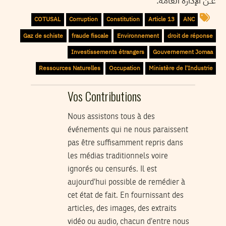
عــن الإدارة العامة.
COTUSAL
Corruption
Constitution
Article 13
ANC
Gaz de schiste
fraude fiscale
Environnement
droit de réponse
Investissements étrangers
Gouvernement Jomaa
Ressources Naturelles
Occupation
Ministère de l'Industrie
Vos Contributions
Nous assistons tous à des
événements qui ne nous paraissent
pas être suffisamment repris dans
les médias traditionnels voire
ignorés ou censurés. Il est
aujourd’hui possible de remédier à
cet état de fait. En fournissant des
articles, des images, des extraits
vidéo ou audio, chacun d’entre nous