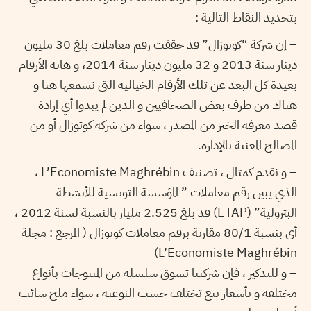
بتحديد النقاط التالية :
– إن شركة “كوتوزال” قد حققت رقم معاملات بلغ 30 مليون
دينار سنة 2013 و 32 مليون دينار سنة 2014، و هاته الأرقام
بعيدة كل البعد عن تلك الأرقام الخيالية التي نسمعها هنا و
هناك من طرف بعض الصحافيين و الذين لم يبدوا أي إرادة
قصد معرفة الخبر من المصدر ، سواء من شركة كوتوزال أو من
المصالح المعنية بالإدارة.
– و نقدم كمثال ، تصنيف L’Economiste Maghrébin ،
الذي يبين رقم معاملات ” المؤسسة التونسية للأنشطة
البترولية” (ETAP) قد بلغ 2.525 مليار بالنسبة لسنة 2012 ،
أي بنسبة 80/1 مقارنة برقم معاملات كوتوزال ( المرجع : مجلة
L’Economiste Maghrébin)
– و للتذكير ، فإن شركتنا تسوق سلسلة من المنتوجات بأنواع
مختلفة و بأسعار بيع تختلف حسب النوعية ، سواء ملح سائب