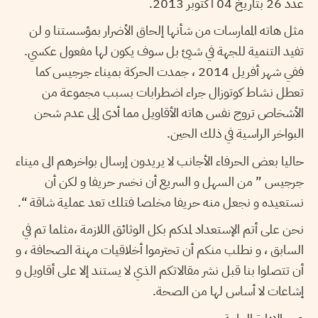
عدد 26 بتاريخ 04 أكتوبر 2013.
مثل هاته الممارسات من شأنها إلحاق الأضرار بمؤسستنا و لن
تفيد التنمية للجهة في شيئ بل سوف يكون لها مفعول عكسي.
ففي شهر أفريل 2014 ، جمدت الحركة بميناء جرجيس كما
تعطل نشاط كوتوزال جراء اضطرابات بسبب مجموعة من
الأشخاص تروج نفس هاته الأقاويل مما أدى إلى عدم شحن
البواخر الراسية في ذلك الحين.
حاليا بعض الحرفاء الأجانب لا يريدون إرسال بواخرهم الى ميناء
جرجيس ” من السهل و السريع أن نخسر حريفا و لكن أن
نستعيده و نجعل منه حريفا مخلصا فتلك تعد عملية شاقة “.
نحن على أتم الإستعداد لمدكم بكل الوثائق اللازمة ،مثلما تم في
السابق ، و نطلب منكم أن تحترموا أخلاقيات مهنة الصحافة ، و
أن تتصلوا بنا قبل نشر مقالاتكم الذي لا يستند إلا على أقاويل و
إشاعات لا أساس لها من الصحة.