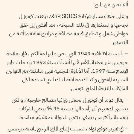
ألف طن من الملح.
و على خلاف مسار شركة « SDICS » فقد برهنت كوتوزال
نجاحها و استثمارها في تلك السبخة ، مما أفضى إلى خلق
مواطن شغل و تحقيق قيمة مضافة و مرابيح هامة متأتية من
التصدير
– بالنسبة لاتفاقية 1949 التي ينص عليها مقالكم ، فإن ملاحة
جرجيس غير معنية بالأمر لأنها أنشأت سنة 1993 و دخلت طور
الإنتاج سنة 1997. أما الأتاوة المنجمية فهي متلائمة مع القوانين
السارية المفعول و كذلك مطابقة لتلك التي تسددها كل
الشركات المنتجة للملح بتونس.
– يقال دوما أن كوتوزال تختفي ورائها مصالح خارجية ، و لكن
يتناسى لذهنهم أن رأسمالها بنسبة 35 % ينتمي لشركات
تونسية ، أكثر من نصفها ينتمي للدولة بصفة غير مباشرة.
– في تقرير موقع نواة ، يتسبب إنتاج الملح الراجع لملاحة جرجيس