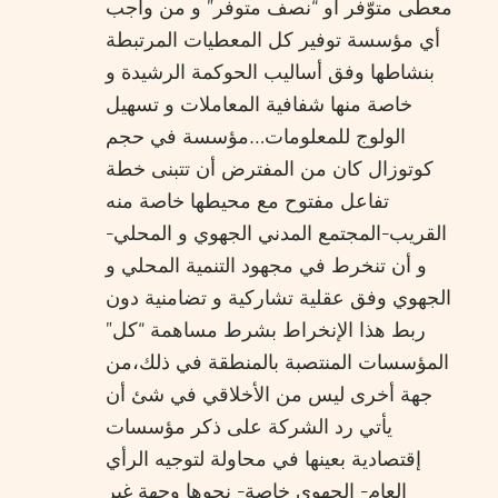
معطى متوّفر أو “نصف متوفر” و من واجب
أي مؤسسة توفير كل المعطيات المرتبطة
بنشاطها وفق أساليب الحوكمة الرشيدة و
خاصة منها شفافية المعاملات و تسهيل
الولوج للمعلومات…مؤسسة في حجم
كوتوزال كان من المفترض أن تتبنى خطة
تفاعل مفتوح مع محيطها خاصة منه
القريب-المجتمع المدني الجهوي و المحلي-
و أن تنخرط في مجهود التنمية المحلي و
الجهوي وفق عقلية تشاركية و تضامنية دون
ربط هذا الإنخراط بشرط مساهمة “كل”
المؤسسات المنتصبة بالمنطقة في ذلك،من
جهة أخرى ليس من الأخلاقي في شئ أن
يأتي رد الشركة على ذكر مؤسسات
إقتصادية بعينها في محاولة لتوجيه الرأي
العام- الجهوي خاصة- نحوها وجهة غير