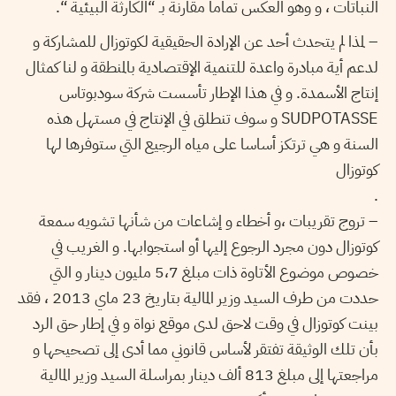
النباتات ، و وهو العكس تماما مقارنة بـ “الكارثة البيئية “.
– لمذا لم يتحدث أحد عن الإرادة الحقيقية لكوتوزال للمشاركة و
لدعم أية مبادرة واعدة للتنمية الإقتصادية بالمنطقة و لنا كمثال
إنتاج الأسمدة. و في هذا الإطار تأسست شركة سودبوتاس
SUDPOTASSE و سوف تنطلق في الإنتاج في مستهل هذه
السنة و هي ترتكز أساسا على مياه الرجيع التي ستوفرها لها
كوتوزال
.
– تروج تقريبات ،و أخطاء و إشاعات من شأنها تشويه سمعة
كوتوزال دون مجرد الرجوع إليها أو استجوابها. و الغريب في
خصوص موضوع الأتاوة ذات مبلغ 5،7 مليون دينار و التي
حددت من طرف السيد وزير المالية بتاريخ 23 ماي 2013 ، فقد
بينت كوتوزال في وقت لاحق لدى موقع نواة و في إطار حق الرد
بأن تلك الوثيقة تفتقر لأساس قانوني مما أدى إلى تصحيحها و
مراجعتها إلى مبلغ 813 ألف دينار بمراسلة السيد وزير المالية