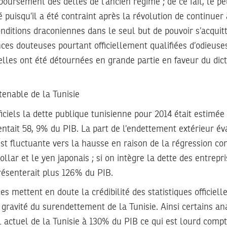
ursement des dettes de l’ancien régime ; de ce fait, le pe
puisqu’il a été contraint après la révolution de continuer 
ditions draconiennes dans le seul but de pouvoir s’acquitt
ces douteuses pourtant officiellement qualifiées d’odieuse
elles ont été détournées en grande partie en faveur du dict
tenable de la Tunisie
ficiels la dette publique tunisienne pour 2014 était estimée
entait 58, 9% du PIB. La part de l’endettement extérieur év
est fluctuante vers la hausse en raison de la régression co
dollar et le yen japonais ; si on intègre la dette des entrep
résenterait plus 126% du PIB.
es mettent en doute la crédibilité des statistiques officie
 gravité du surendettement de la Tunisie. Ainsi certains an
 actuel de la Tunisie à 130% du PIB ce qui est lourd compt