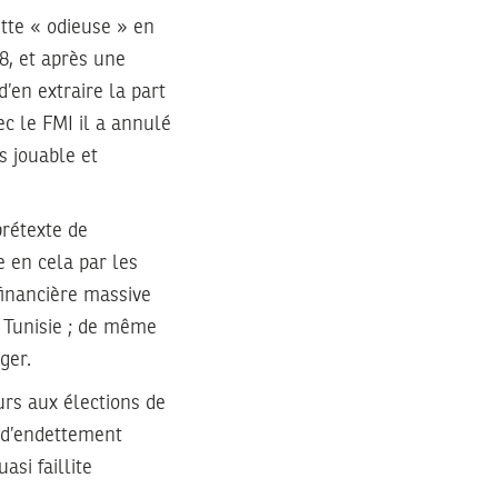
ette « odieuse » en
8, et après une
’en extraire la part
ec le FMI il a annulé
s jouable et
prétexte de
e en cela par les
financière massive
a Tunisie ; de même
ger.
rs aux élections de
e d’endettement
asi faillite