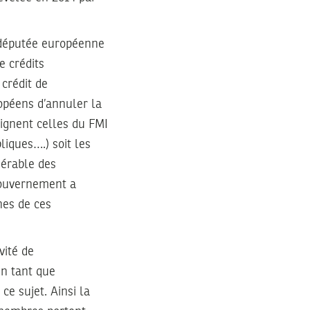
a députée européenne
e crédits
 crédit de
ropéens d’annuler la
oignent celles du FMI
iques….) soit les
dérable des
 gouvernement a
ines de ces
vité de
en tant que
ce sujet. Ainsi la