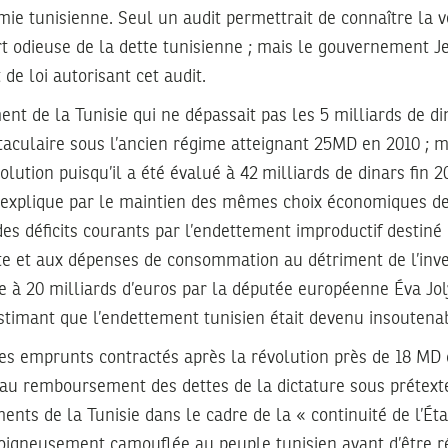
mie tunisienne. Seul un audit permettrait de connaître la vé
t odieuse de la dette tunisienne ; mais le gouvernement Jeb
t de loi autorisant cet audit.
ment de la Tunisie qui ne dépassait pas les 5 milliards de d
culaire sous l’ancien régime atteignant 25MD en 2010 ; ma
olution puisqu’il a été évalué à 42 milliards de dinars fin 2
s’explique par le maintien des mêmes choix économiques de
es déficits courants par l’endettement improductif destiné 
te et aux dépenses de consommation au détriment de l’inv
ée à 20 milliards d’euros par la députée européenne Éva Joly
stimant que l’endettement tunisien était devenu insoutena
 des emprunts contractés après la révolution près de 18 MD
 au remboursement des dettes de la dictature sous prétexte
nts de la Tunisie dans le cadre de la « continuité de l’État
soigneusement camouflée au peuple tunisien avant d’être r