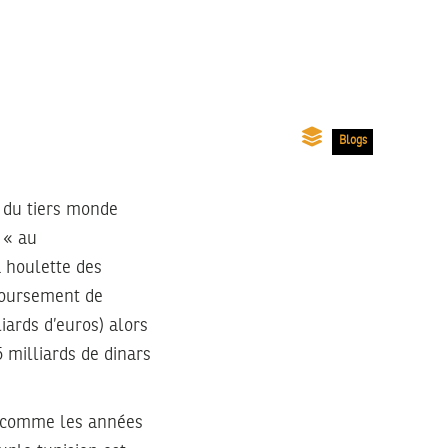
Blogs
e du tiers monde
 « au
a houlette des
mboursement de
liards d’euros) alors
 milliards de dinars
ré comme les années