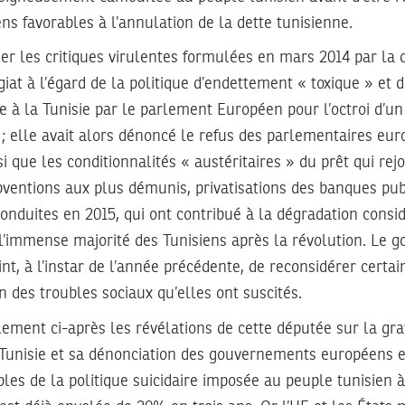
s favorables à l’annulation de la dette tunisienne.
ler les critiques virulentes formulées en mars 2014 par l
iat à l’égard de la politique d’endettement « toxique » et d
 à la Tunisie par le parlement Européen pour l’octroi d’un
 ; elle avait alors dénoncé le refus des parlementaires eu
si que les conditionnalités « austéritaires » du prêt qui rej
ventions aux plus démunis, privatisations des banques publ
nduites en 2015, qui ont contribué à la dégradation consi
 l’immense majorité des Tunisiens après la révolution. Le
int, à l’instar de l’année précédente, de reconsidérer certa
n des troubles sociaux qu’elles ont suscités.
lement ci-après les révélations de cette députée sur la gra
 Tunisie et sa dénonciation des gouvernements européens 
les de la politique suicidaire imposée au peuple tunisien à 