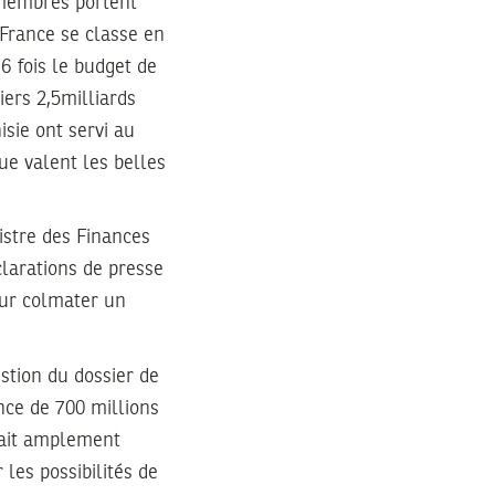
s membres portent
 France se classe en
6 fois le budget de
iers 2,5milliards
sie ont servi au
ue valent les belles
istre des Finances
larations de presse
our colmater un
stion du dossier de
nce de 700 millions
erait amplement
 les possibilités de