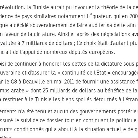
évolution, la Tunisie aurait pu invoquer la théorie de la d
rience de pays similaires notamment l’Équateur, qui en 200
que a décidé souverainement de faire auditer sa dette afin d
 faveur de la dictature. Ainsi et après des négociations av
valuée à 7 milliards de dollars ; Ce choix était d’autant plu
néficiait de l’appui de nombreux députés européens.
oisi de continuer à honorer les dettes de la dictature sous 
uveraine et d’assurer la « continuité de l’État » encouragé
 le G8 à Deauville en mai 2011 de fournir une assistance 
mps arabe » dont 25 milliards de dollars au bénéfice de l
 restituer à la Tunisie les biens spoliés détournés à l’étran
ments n’a été tenu et aucun des gouvernements postérieu
assuré le suivi de ce dossier tout en continuant la politiqu
unts conditionnés qui a abouti à la situation actuelle de qu