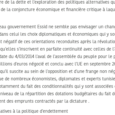
 de la dette et l’exploration des politiques alternatives qui
de la conjoncture économique et financière critique à laqu
eau gouvernement Essid ne semble pas envisager un chan
ans celui les choix diplomatiques et économiques qui y so
 négatif de ces orientations reconduites après la révoluti
qu’elles s’inscrivent en parfaite continuité avec celles de l
n date du 4/03/2014 l’aval de l’assemblée du peuple pour le 
lions d’euros négocié et conclu avec l’UE en septembre 20
qu’il suscite au sein de l’opposition et d’une frange non né
 que de nombreux économistes, diplomates et experts tunisi
otamment du fait des conditionnalités qui y sont associées 
niveau de la répartition des dotations budgétaires du fait de
nt des emprunts contractés par la dictature .
natives à la politique d’endettement