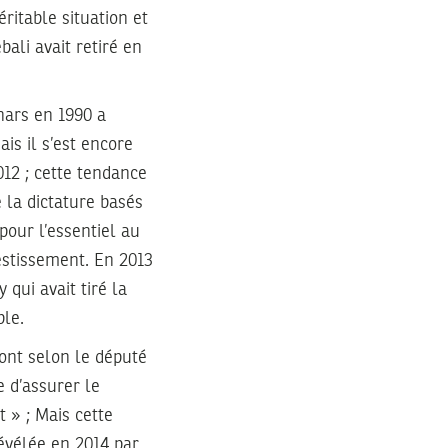
ritable situation et
ali avait retiré en
inars en 1990 a
is il s’est encore
012 ; cette tendance
 la dictature basés
pour l’essentiel au
estissement. En 2013
 qui avait tiré la
ble.
 ont selon le député
 d’assurer le
 » ; Mais cette
évélée en 2014 par