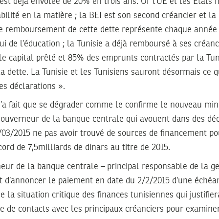
’est déjà envolée de 20% en trois ans. Or l’UE et les État
ilité en la matière ; la BEI est son second créancier et la
 Le remboursement de cette dette représente chaque année 
lui de l’éducation ; la Tunisie a déjà remboursé à ses créanc
le capital prêté et 85% des emprunts contractés par la Tuni
dette. La Tunisie et les Tunisiens sauront désormais ce q
es déclarations ».
n’a fait que se dégrader comme le confirme le nouveau min
gouverneur de la banque centrale qui avouent dans des déc
/03/2015 ne pas avoir trouvé de sources de financement p
cord de 7,5milliards de dinars au titre de 2015.
eur de la banque centrale – principal responsable de la ge
nt d’annoncer le paiement en date du 2/2/2015 d’une échéa
e la situation critique des finances tunisiennes qui justifi
nce de contacts avec les principaux créanciers pour examiner