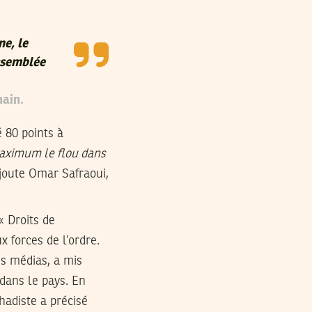
e, le
Assemblée
hain.
 80 points à
 maximum le flou dans
joute Omar Safraoui,
« Droits de
 forces de l’ordre.
es médias, a mis
 dans le pays. En
ihadiste a précisé