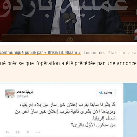
communiqué publié par « Ifrikia Lil I3laam »
donnant des détails sur l’assau
précise que l’opération a été précédée par une annonce 