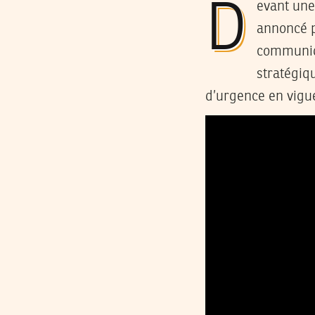
Devant une panique générale, le Président de la République, Béji Caid Essebssi, a
annoncé p
communiqu
stratégiqu
d’urgence en vigu