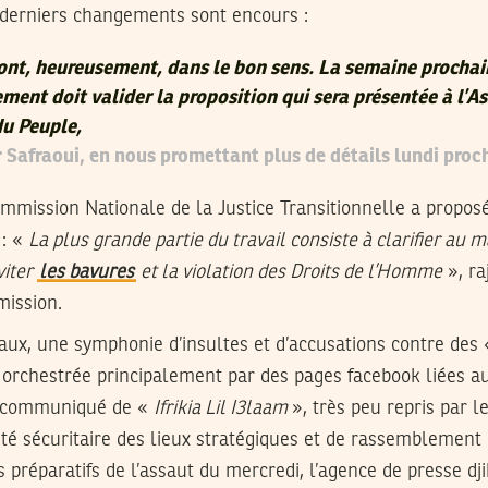
s derniers changements sont encours :
ont, heureusement, dans le bon sens. La semaine prochain
ment doit valider la proposition qui sera présentée à l’
du Peuple,
Safraoui, en nous promettant plus de détails lundi proc
mmission Nationale de la Justice Transitionnelle a proposé
 : «
La plus grande partie du travail consiste à clarifier au
viter
les bavures
et la violation des Droits de l’Homme
», ra
mission.
aux, une symphonie d’insultes et d’accusations contre des 
orchestrée principalement par des pages facebook liées aux
 communiqué de «
Ifrikia Lil I3laam
», très peu repris par l
ilité sécuritaire des lieux stratégiques et de rassemblement
s préparatifs de l’assaut du mercredi, l’agence de presse dj