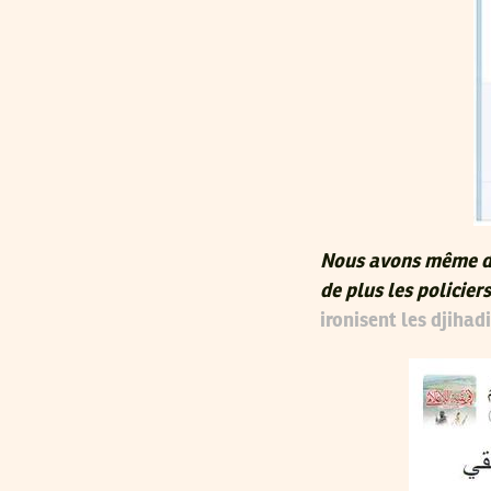
Nous avons même do
de plus les policier
ironisent les djihadi