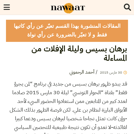
المقالات المنشورة بهذا القسم تعبّر عن رأي كاتبها
فقط و لا تعبّر بالضرورة عن رأي نواة
برهان بسيس وليلة الإفلات من
المساءلة
أحمد الرحموني
/
2015
مارس
30
قد يبدو ظهور برهان بسيس من جديد في برنامج “لمن يجرؤ
فقط” بقناة “الحوار التونسي” ليلة 30 مارس 2015 صادما
لعدد كبير من المتابعين ممن استعادوا الحضور السيء لأحد
الأبواق البارزة لنظام بن علي. لكن فرصة الظهور بذلك الشكل
-وإن كانت تمثل نجاحا شخصيا لبرهان بسيس ودعما كبيرا
لفائدته-لا تعدو أن تكون نتيجة طبيعية للتحصين السياسي