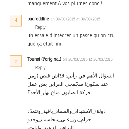
manquement.A vos plumes donc !
badreddine
on 30/03/2015 at 30/03/2015
4
Reply
un essaie d intégrer un passe qu on cru
que ça était fini
Tounsi (l'original)
on 30/03/2015 at 30/03/2015
5
Reply
السؤال الأهم في رأيي: قدّاش قبض (ومن
عند شكون) صحْفجي العرابن بش عمل
فركة الصابون متاع نهار الأحد؟
دولة)_الاستبداد_والفساد_باقية_وتتمدّد
حرام_بن_علي_يتحاسب_وحدو
البراءة_للزعبع_وليلوتة