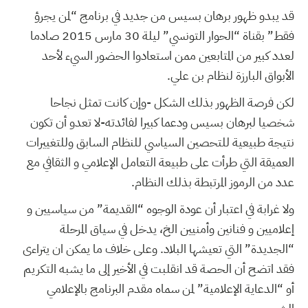
قد يبدو ظهور برهان بسيس من جديد في برنامج “لمن يجرؤ
فقط” بقناة “الحوار التونسي” ليلة 30 مارس 2015 صادما
لعدد كبير من المتابعين ممن استعادوا الحضور السيء لأحد
الأبواق البارزة لنظام بن علي.
لكن فرصة الظهور بذلك الشكل -وإن كانت تمثل نجاحا
شخصيا لبرهان بسيس ودعما كبيرا لفائدته-لا تعدو أن تكون
نتيجة طبيعية للتحصين السياسي للنظام السابق وللتغييرات
العميقة التي طرأت على طبيعة التعامل الإعلامي و الثقافي مع
عدد من الرموز المرتبطة بذلك النظام.
ولا غرابة في اعتبار أن عودة الوجوه “القديمة” من سياسيين و
إعلاميين و فنانين وأمنيين الخ، يدخل في سياق المرحلة
“الجديدة” التي تعيشها البلاد. وعلى خلاف ما يمكن ان يتراءى
فقد اتضح أن الحصة قد انقلبت في الأخير إلى ما يشبه التكريم
أو “الدعاية الإعلامية” لمن سماه مقدم البرنامج بالإعلامي