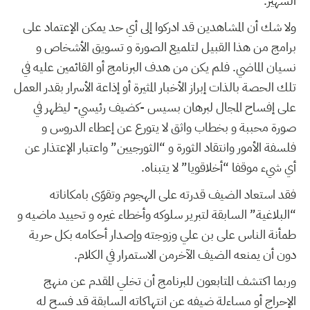
الشهير.
ولا شك أن المشاهدين قد ادركوا إلى أي حد يمكن الإعتماد على
برامج من هذا القبيل لتلميع الصورة و تسويق الأشخاص و
نسيان الماضي. فلم يكن من هدف البرنامج أو القائمين عليه في
تلك الحصة بالذات إبراز الأخبار المثيرة أو إذاعة الأسرار بقدر العمل
على إفساح المجال لبرهان بسيس -كضيف رئيسي- ليظهر في
صورة محببة و بخطاب واثق لا يتورع عن إعطاء الدروس و
فلسفة الأمور وانتقاد الثورة و “الثورجيين” واعتبار الإعتذار عن
أي شيء موقفا “أخلاقويا” لا يتبناه.
فقد استعاد الضيف قدرته على الهجوم وتقوّى بامكاناته
“البلاغية” السابقة لتبرير سلوكه وأخطاء غيره و تحييد ماضيه و
طمأنة الناس على بن علي وزوجته وإصدار أحكامه بكل حرية
دون أن يمنعه الضيف الآخرمن الاستمرار في الكلام.
وربما اكتشف المتابعون للبرنامج أن تخلي المقدم عن منهج
الإحراج أو مساءلة ضيفه عن انتهاكاته السابقة قد فسح له