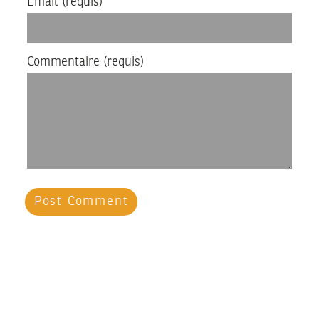
Email
(requis)
Commentaire
(requis)