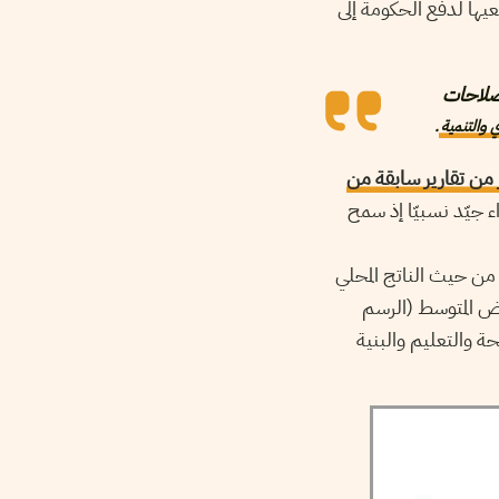
يها لدفع الحكومة إلى
إصلاحات
ي والتنمية
.
 من تقارير سابقة من
داء جيّد نسبيّا إذ سمح
من حيث الناتج المحلي
يض المتوسط (الرسم
صحة والتعليم والبنية