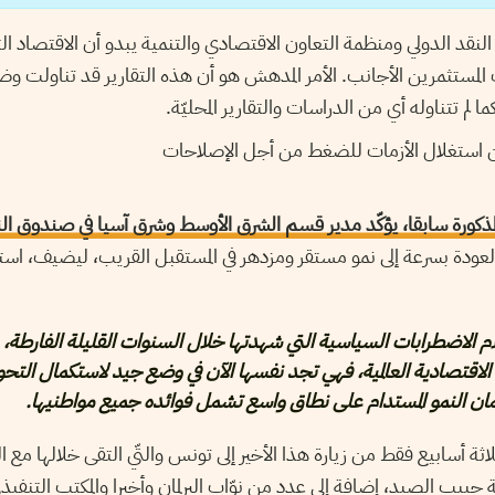
نقد الدولي ومنظمة التعاون الاقتصادي والتنمية يبدو أن الاقتصاد ا
 المستثمرين الأجانب. الأمر المدهش هو أن هذه التقارير قد تناولت وضع
لم تتناوله أي من الدراسات والتقارير المحليّة.
ن استغلال الأزمات للضغط من أجل الإصلاحات
المذكورة سابقا، يؤكّد مدير قسم الشرق الأوسط وشرق آسيا في صندوق ا
عودة بسرعة إلى نمو مستقر ومزدهر في المستقبل القريب، ليضيف، استنا
 الاضطرابات السياسية التي شهدتها خلال السنوات القليلة الفارطة،
ة الاقتصادية العالمية، فهي تجد نفسها الآن في وضع جيد لاستكمال التح
ان النمو المستدام على نطاق واسع تشمل فوائده جميع مواطنيها.
اثة أسابيع فقط من زيارة هذا الأخير إلى تونس والتّي التقى خلالها مع 
يب الصيد، إضافة إلى عدد من نوّاب البرلمان وأخيرا والمكتب التنفيذي 