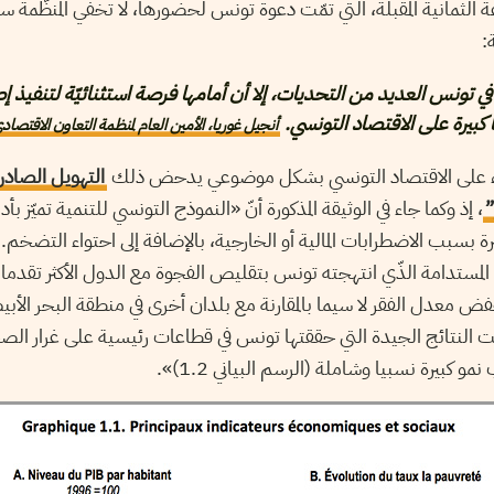
ثمانية المقبلة، التي تمّت دعوة تونس لحضورها، لا تخفي المنظّمة سع
:
ي تونس العديد من التحديات، إلا أن أمامها فرصة استثنائيّة لتنفيذ 
بيرة على الاقتصاد التونسي.
أنجيل غوريا، الأمين العام لمنظمة التعاون الاقتصاد
وء على الاقتصاد التونسي بشكل موضوعي يدحض ذلك
التهويل الصادر
، إذ وكما جاء في الوثيقة المذكورة أنّ «النموذج التونسي للتنمية تميّز بأ
 بسبب الاضطرابات المالية أو الخارجية، بالإضافة إلى احتواء التضخم.
لمستدامة الذّي انتهجته تونس بتقليص الفجوة مع الدول الأكثر تقدما 
خفض معدل الفقر لا سيما بالمقارنة مع بلدان أخرى في منطقة البحر الأب
وأخيرا، مكنت النتائج الجيدة التي حققتها تونس في قطاعات رئيسية على غرار ال
كبيرة نسبيا وشاملة (الرسم البياني 1.2)».