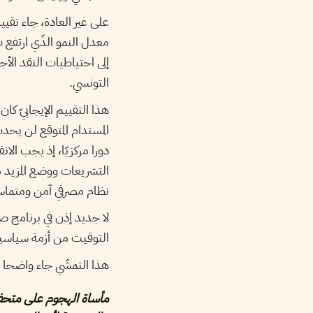
على غير العادة، جاء تقيي
إلى احتياطيات النقد الأجن
التونسي.
هذا التقييم الإيجابيّ كا
المستدام المتوقع لن يح
دورا مركزيّا، إذ يجب ال
التشريعات ووضع المزيد م
نظام مصرفي آمن ومتماسك
لا جديد إذن في برنامج 
التوقيت من أزمة سياسية 
هذا التمشّي جاء واضحا ف
مأساة الهجوم على متحف بار