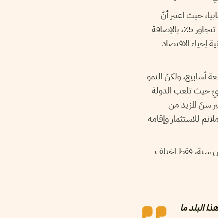
بيا، حيث اعتبر أنّ
معدل النمو الذّي ارتفع ب2.5٪ منذ عام 2012، ونسبة التضخم التي ظلّت تحت السيطرة ولم تتجاوز 5٪، بالإضافة
نية إحياء الاقتصاد
ة أسابيع، ولكنّ النمو
يّ حيث تلعب الدولة
ر سنّ المزيد من
ائم للاستثمار وإقامة
من سنة، فقط اختلف
هذا البلد ما