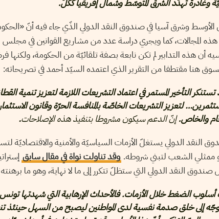
 وغادرة تهدّد الشرق المتوسّط وشمال إفريقيا ككلّ.
لأوسط وشرق آسيا في صندوق النقد الدولي الذّي جاء فيه أنّ «الحكو
ذه المجالات، كما ويجري دراسة عدد من مشاريع القوانين في مجلس ا
 أن هذه التدابير لم تكن نابعة بصفة تلقائيّة من الحكومة، ولكنها 
سوق هنا مقتطفا من التقرير الذي اعتمده السيّد أحمد في تصريحاته:
ستنكر التأخير المستمر في اعتماد التشريعات اللازمة لتعزيز تنمية الق
تثمرين… لتعزيز التشريعات الخاصّة بالمنافسة الحرّة وقانون الاستثما
لعام والخاص.
إنّ الدعم سيكون مشروطا بتنفيذ هذه الإصلاحات
.
ق النقد الدولي يستغلّ الأزمات السياسيّة والأمنية والاقتصاديّة ل
 ممثلي الشعب لتبني شروطه.
وقد تناولت نواة في مقال سابق
إسترات
صندوق النقد الدولي التي ستظلّ تتكرر إلى ما لا نهاية، وهو ما برهنته أ
أسلوب الضغط خلال الأزمات. فالأحداث الإرهابية التي شهدتها تونس،
وجّه إلى خلق صدمة نفسية لدى المواطنين ليصبح من السهل حينئذ تنف