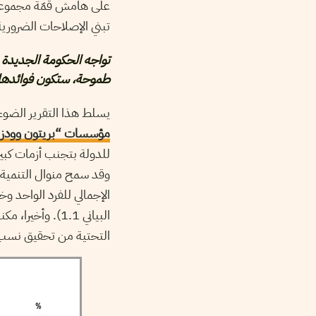
على هامش قمّة مجموعة ال
تبني الإصلاحات الضرورية
تواجه الحكومة الجديدة ف
طموحة، ستكون فوائدها ك
يسلط هذا التقرير الض
مؤسسات “بريتون وودز”
للدولة بتجنب أزمات كبيرة
وقد سمح منوال التنمية ا
الإجمالي للفرد الواحد و
البياني 1.1). 
التحتية من تحقيق نسب نمو 