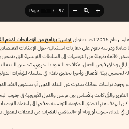
 2015 تحت عنوان
تونس: برنامج من الإصلاحات لدعم القد
 شاملا ودراسة تقوم على مقارنات استثنائية حول الإمكانات الاقتصاد
 فصول ويتضمّن قائمة طويلة من التوصيات إلى السلطات التونسية التي تتمحو
ار المالي وخلق فرص العمل، مكافحة التفاوت الجهوي، تحسين البنية ال
ة لتحسين بيئة الأعمال وأخيرا تحقيق تقدّم في سلسلة المؤشّرات الدوليّ
عدم وجود دراسات مماثلة صدرت عن البنك الدولي أو صندوق النقد الدول
ا التقرير والتّي كانت بالأساس بين تونس والدول الأوروبية في جنوب البح
كان الهدف منها تحدي الحكومة التونسية ودفعها إلى اعتماد التوصيات
في بلدان جنوب أوروبا» أو «التنافس للاقتراب من المعدلات المعمول بها 