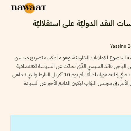
سات النقد الدوليّة على استقلاليّة
Yassine B
سة الخضوع للاملاءات الخارجيّة، وهو ما عكسه تصريح محسن
س الباجي قائد السبسي الذّي تحدّث عن السياسة الاقتصادية
للبلاد في المرحلة القادمة خلال مقابلة في إذاعة موزاييك أف أم يوم 10 أفريل الفارط والتي تتماهى
الأمل في مجلس النوّاب ليكون المدافع الأخير عن السيادة
إقتصاد