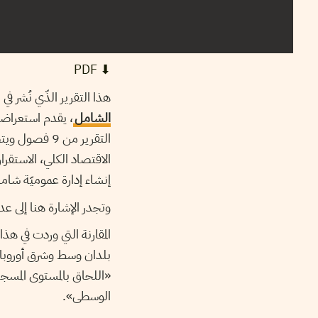
⬇︎ PDF
هذا التقرير الذّي نُشر في مارس عام
الشامل
، يقدم استعراضا
التقرير من 9
الاقتصاد الكلي، الاستقر
إنشاء إدارة عموميّة شامل
وتجدر الإشارة هنا إلى 
المقارنة التي وردت في هذ
بلدان وسط وشرق أوروبا 
«اللحاق بالمستوى المسجل 
الوسطى».