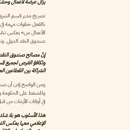
يزال عرضة لأعمال وحشيّة
تصريح مدير قسم الشرق ا
بالفعل خطوات مهمة في ه
الأعمال من» يعكس تناسيه
صندوق النقد الدولي. ون
إنّ مصالح صندوق النقد ت
وتكافؤ الفرص لجميع المس
الشراكة بين القطاعين ا
ومن الواضح إذن أن صندو
وللضغط على الحكومة و
في أوقات الأزمات من قبل 
هذا الأسلوب هو بلا شك 
الإعلامي معها يعكس الت