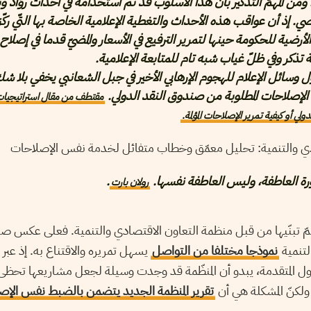
 ومن المهمّ التذكير بأنّ هذا الأسلوب قد تم استخدامه في أحداث روّاد وبر
ضي. إذ أن عواقب هذه الأحداث والتغطية الإعلامية الخاصة بها التّي رك
الأرضية للحكومة حينها لتمرير الترفيع في الأسعار والمضيّ قدما في إصلا
ذكر وفي ظلّ غياب شبه تام للمتابعة الإعلامية.
 وسائل الإعلام للهجوم الإرهابي الأخير في جبل الشعانبي يخفي بلا 
من الإصلاحات المطلوبة من صندوق النقد الدولي.
مقتطف من مقال استراتيجيا
لي أو كيفية تمرير الإصلاحات المؤلمة.
دي والتنمية: تحليل معمّق وخطاب متفائل لخدمة نفس الإصلاحات
رة العاطفة، وليس العاطفة نفسها.
.
رولان بارت
تمّ تبنّيها من قبل منظمة التعاون الاقتصادي والتنمية. فعلى عكس صن
لتنمية
نموذجا مختلفا من التواصل
يسهل تمريره والاقتناع به. إذ عبر ا
ل المتقدمة، يبدو أن المنظّمة قد وجدت وسيلة لجعل مشاريعها تحظى 
 ولكنّ المشكلة هي أن
تقرير المنظمة الجديد يتضمن بالضبط نفس الإصل