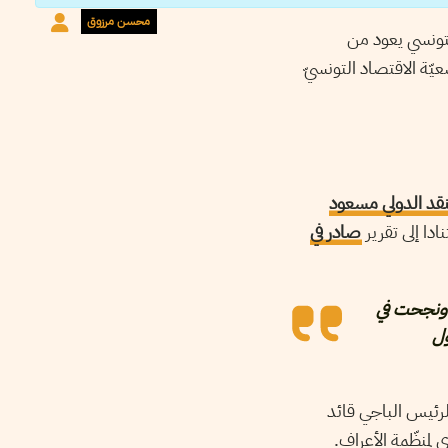
محسن مرزوق
لتونسي يعود من
يّة الاقتصاد التونسيّ
لنقد الدولي مسعود
دا إلى تقرير
صادر في
 ونجحت في
ول
الرئيس الباجي قائد
لمنظّمة الأعراف.