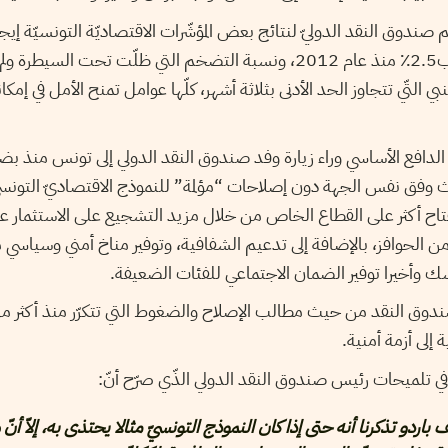
م صندوق النقد الدوليّ لنتائج بعض المؤشّرات الاقتصاديّة التونسيّة إيجا
بي التّي تتجاوز الحد الأدنى بثلاثة أشهر، كلّها عوامل تمنح الأمل في إمكا
ن الدافع الأساسي وراء زيارة وفد صندوق النقد الدولي إلى تونس منذ بضع
دث وفق نفس الجهة دون إصلاحات “مؤلمة” للنموذج الاقتصاديّ التونس
انفتاح أكثر على القطاع الخاص من خلال مزيد التشجيع على الاستثمار عب
ن الحوافز، بالإضافة إلى تدعيم الشفافية، وتوفير مناخ أمني وسياسي مل
 وأخيرا توفير الضمان الاجتماعي للفئات الضعيفة.
صندوق النقد من حيث مطالب الإصلاح والضغوط التي تتكرّر منذ أكثر 
إلى أزمة أمنية.
ي تلميحات رئيس صندوق النقد الدولي الذّي صرّح أنّ:
دو تذكرنا أنه حتى إذا كان النموذج التونسيّ مثالا يحتذى به، إلاّ أنّ 