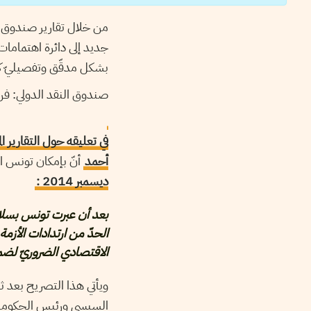
من خلال تقارير صندوق ال
جديد إلى دائرة اهتمامات
بشكل مدقّق وتفصيليّ كما 
صندوق النقد الدولي: ف
في تعليقه حول التقارير 
أحمد
أنّ بإمكان تونس ال
ديسمبر 2014 :
بعد أن عبرت تونس بسلام
الحدّ من ارتدادات الأزم
الاقتصادي الضروريّ لضم
ويأتي هذا التصريح بعد ثل
السبسي ورئيس الحكومة حب