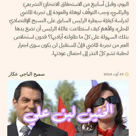
اليوم، وقبل أسابيع من الاستحقاق الانتخابيّ التشريعيّ
والرئاسيّ، وجب التوقّف لوهلة والعودة إلى تجربة الماضي
لدراسة كيفيّة سيطرة الرئيس السابق على النسيج الإقتصاديّ
المحليّ، والأهمّ كيف استطاعت عائلة الرئيس أن تضع يدها
بتلك السهولة على كلّ ما طاولته أياديها؟ فدون استخلاص
العبر من تجربة الماضي فإنّ المستقبل لن يكون سوى اجترار
لحقبة تشير كلّ النذر إلى احتمال عودتها.
15
أوت
2014
سميح الباجي عكاز