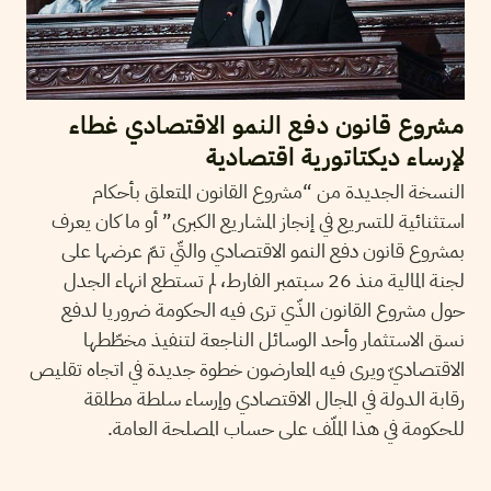
مشروع قانون دفع النمو الاقتصادي غطاء
لإرساء ديكتاتورية اقتصادية
النسخة الجديدة من “مشروع القانون المتعلق بأحكام
استثنائية للتسريع في إنجاز المشاريع الكبرى” أو ما كان يعرف
بمشروع قانون دفع النمو الاقتصادي والتّي تمّ عرضها على
لجنة المالية منذ 26 سبتمبر الفارط، لم تستطع انهاء الجدل
حول مشروع القانون الذّي ترى فيه الحكومة ضروريا لدفع
نسق الاستثمار وأحد الوسائل الناجعة لتنفيذ مخطّطها
الاقتصاديّ ويرى فيه المعارضون خطوة جديدة في اتجاه تقليص
رقابة الدولة في المجال الاقتصادي وإرساء سلطة مطلقة
للحكومة في هذا الملّف على حساب المصلحة العامة.