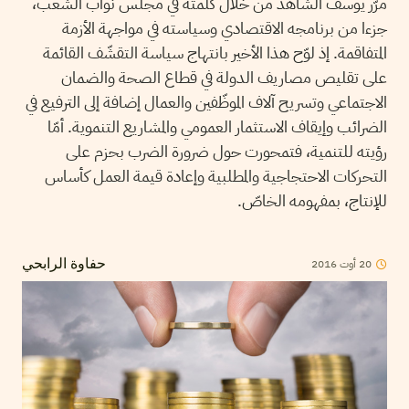
مرّر يوسف الشاهد من خلال كلمته في مجلس نواب الشعب،
جزءا من برنامجه الاقتصادي وسياسته في مواجهة الأزمة
المتفاقمة. إذ لوّح هذا الأخير بانتهاج سياسة التقشّف القائمة
على تقليص مصاريف الدولة في قطاع الصحة والضمان
الاجتماعي وتسريح آلاف الموظّفين والعمال إضافة إلى الترفيع في
الضرائب وإيقاف الاستثمار العمومي والمشاريع التنموية. أمّا
رؤيته للتنمية، فتمحورت حول ضرورة الضرب بحزم على
التحركات الاحتجاجية والمطلبية وإعادة قيمة العمل كأساس
للإنتاج، بمفهومه الخاصّ.
20
أوت
2016
حفاوة الرابحي