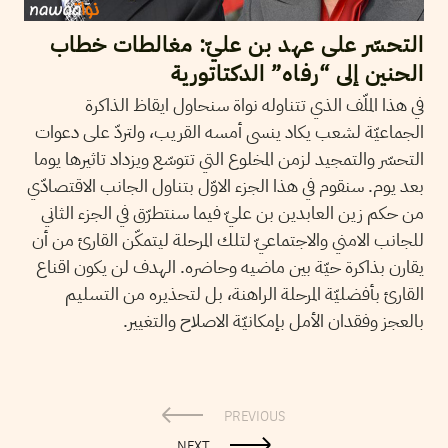
التحسّر على عهد بن عليّ: مغالطات خطاب
الحنين إلى “رفاه” الدكتاتورية
في هذا الملّف الذي تتناوله نواة سنحاول ايقاظ الذاكرة
الجماعيّة لشعب يكاد ينسى أمسه القريب، ولتردّ على دعوات
التحسّر والتمجيد لزمن المخلوع التي تتوسّع ويزداد تاثيرها يوما
بعد يوم. سنقوم في هذا الجزء الاوّل بتناول الجانب الاقتصادّي
من حكم زين العابدين بن عليّ فيما سنتطرّق في الجزء الثاني
للجانب الامني والاجتماعيّ لتلك المرحلة ليتمكّن القارئ من أن
يقارن بذاكرة حيّة بين ماضيه وحاضره. الهدف لن يكون اقناع
القارئ بأفضليّة المرحلة الراهنة، بل لتحذيره من التسليم
بالعجز وفقدان الأمل بإمكانيّة الاصلاح والتغيير.
PREVIOUS
NEXT