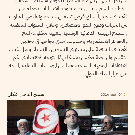
من أجل تسهيل الهضم الشعبي للحوافز الاستثمارية، دأب
الخطاب الرسمي على ربط منظومة الامتيازات بجملة من
الأهداف، أهمها: خلق فرص تشغيل جديدة وتقليص التفاوت
بين الجهات ودفع النمو الاقتصادي. وخلال السنوات المنقضية
لم تسمح الهيمنة الدعائية الرسمية بتقييم منظومة المنح
والحوافز الاستثمارية، وخصوصا مدى نجاحها في تحقيق
الأهداف المتوقعة على مستوى التشغيل والتنمية. ولعل غياب
التقييم والمراجعة يعكس تمسكا بهذا التوجه الاقتصادي رغم
الانتقادات الموجهة إليه، خصوصا من المؤسسات الدولية المانحة
على غرار البنك الدولي.
04
أكتوبر
2016
سميح الباجي عكاز