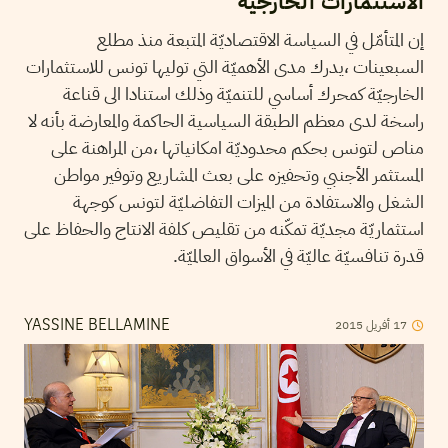
الاستثمارات الخارجيّة
إن المتأمّل في السياسة الاقتصاديّة المتبعة منذ مطلع
السبعينات ،يدرك مدى الأهميّة التي توليها تونس للاستثمارات
الخارجيّة كمحرك أساسي للتنميّة وذلك استنادا الى قناعة
راسخة لدى معظم الطبقة السياسية الحاكمة والمعارضة بأنه لا
مناص لتونس بحكم محدوديّة امكانياتها ،من المراهنة على
المستثمر الأجنبي وتحفيزه على بعث المشاريع وتوفير مواطن
الشغل والاستفادة من الميزات التفاضليّة لتونس كوجهة
استثماريّة مجديّة تمكّنه من تقليص كلفة الانتاج والحفاظ على
قدرة تنافسيّة عاليّة في الأسواق العالميّة.
17
أفريل
2015
YASSINE BELLAMINE