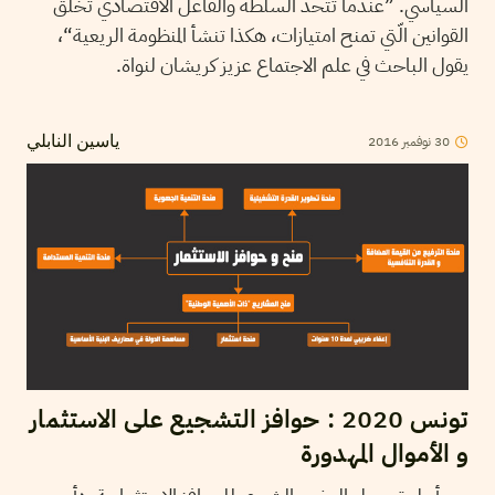
السياسي. ”عندما تتّحد السلطة والفاعل الاقتصادي تُخلق
القوانين الّتي تمنح امتيازات، هكذا تنشأ المنظومة الريعية“،
يقول الباحث في علم الاجتماع عزيز كريشان لنواة.
30
نوفمبر
2016
ياسين النابلي
تونس 2020 : حوافز التشجيع على الاستثمار
و الأموال المهدورة