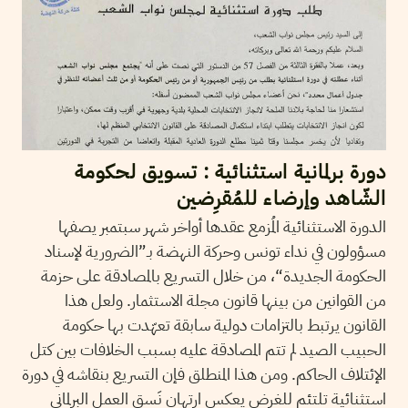
دورة برلمانية استثنائية : تسويق لحكومة
الشّاهد وإرضاء للمُقرِضين
الدورة الاستثنائية المُزمع عقدها أواخر شهر سبتمبر يصفها
مسؤولون في نداء تونس وحركة النهضة بـ”الضرورية لإسناد
الحكومة الجديدة“، من خلال التسريع بالمصادقة على حزمة
من القوانين من بينها قانون مجلة الاستثمار. ولعل هذا
القانون يرتبط بالتزامات دولية سابقة تعهّدت بها حكومة
الحبيب الصيد لم تتم المصادقة عليه بسبب الخلافات بين كتل
الإئتلاف الحاكم. ومن هذا المنطلق فإن التسريع بنقاشه في دورة
استثنائية تلتئم للغرض يعكس ارتهان نَسق العمل البرلماني