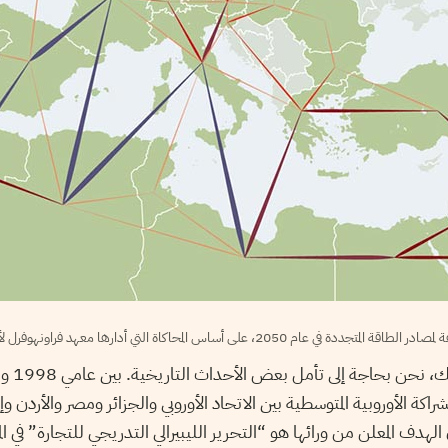
التي أدارها معهد فراونهوفرل لأنظمة والبحث الابتكاري في كارلسروه بألمانيا.
كة الأوروبية المتوسطية بين الاتحاد الأوروبي والجزائر ومصر والأردن وإ
دف المعلن من ورائها هو “التحرير الليبيرالي التدريجي للتجارة” في ا