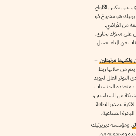
ى. على عكس الألواح
زيرتيك هو مشروع ذو
ة من الأراضي.
ن أشعة الشمس على محرّك بخاري.
ات من المياه لغسل
 ولكنهما مرتبطين
–
روّجت المبادرة الصناعية رؤية بقيمة 400 مليار يورو يتم من خلالها ربط
التوتر العالي لتزويد
من شركات متعددة الجنسيات
 شبكة من السياسيين،
 لفكرة تصدير الطاقة
مبادرة الصناعية.
ر
. ومؤسسة ديزيرتيك
كة المتحدة ومجموعة من