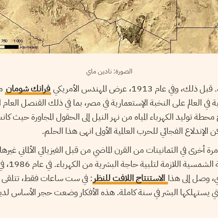
الصورة: نادين ماي
ام 1913، عرض المهندس الأمريكي
فرانك شومان
مش
في العالم على النخبة الإستعمارية في مصر، بما في ذلك القنصل العام ال
حطة توليد الكهرباء المياه من نهر النيل إلى الحقول المجاورة حيث ك
 الإندلاع الفجائي للحرب العالمية الأولى انهى هذا الحلم.
 أخرى في الثمانينات من القرن الماضي من قبل الفيزيائي الألماني غيره
شخص يقدر كمية 
، وصل إلى هذا
الاستنتاج اللافت للنظر
: في ست ساعات فقط، تتلقى ص
 يستهلكها البشر في سنة كاملة. هذه الأفكار وضعت حجر الأساس لدي