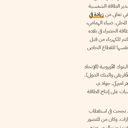
دير الطاقة الشمسية
 هي تعاني من
زيادة في
المحلي. ضياء الهمامي،
اقة الخضراء في بلاده
باشر للكهرباء من قبل
 نفسها للقطاع الخاص
نوك الأوروبية (الإتحاد
الأفريقي والبنك الدولي).
لبنك الدولي على قرض ثان بقيمة 519 مليون دولار اميركي. جواد م،
يات على إنتاج الطاقة
 قد نجحت في استقطاب
طة تركيز الطاقة الشمسية(CSP) في العالم في ورزازات. وكان من المتصور
ات تحت البحر. ويتم