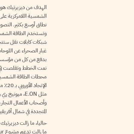
الهدف من ديزيرتيك هو 
الشمسية اللامركزية على
نطاق أوسع بكثير. الت
شبكات كابلات نقل ستتجه
غبار الصحراء عن اللوحات و
بدفع من كل من مؤسسة 
محطات الطاقة الشمسية في 
الإتح
مثل E.ON، مي
وأصحاب الأعمال التجارية
المتجددة في شمال أفريقي
حاليا، ما زالت ديزيرتيك