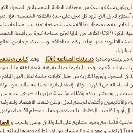
أن يكون شبكة واسعة من محطات الطاقة الشمسية في الصحراء الكبر
 أسطح المنازل التي تزود كل منزل على حدةٍ بالطاقة الشمسية، فإن دي
صور الخاص به هو محطات طاقة شمسية ضخمة تمتد على مساحة شاسع
وتستخدم الطاقة الشمسية المركزة (CSP) الآلاف من المرايا لتركيز مساحة كبيرة م
 شمالا لتزويد مدن وبلدان كاملة بالطاقة. وستستخدم ملايين الغالون
المرايا.
ديزيرتيك ومبادرة
ديزيرتيك الصناعية (Dii)
– وهما
كيانين مختلفين
نمت الخطط وتقلصت في السنوات الأخيرة. 
الصحراء بأوروبا القارية من خلال كابلات خاصة لنقل التيار المباشر ذي 
اد الأوروبي بـ 20٪ من احتياجاته من الكهرباء. وكان إتحاد المبادرة الصناعية يتألف 
ونيخ ري وسيمنس ودويتش بنك، وكذلك مؤسسة ديزيرتيك – وهي عبارة عن
، والأكاديميين وأعضاء المجتمع المدني. ولكن ضعف الاقتصاد والمعارضة
ا إلى أوروبا قلصت المخطّطات الضخمة، وجعلت معظم الأعضاء يتركون ال
 ماضية قُدُما، مع وجود مشاريع على الطاولة في تونس والمغرب و
الجزائ
ما زالت تدعم مشروع Tunur في تونس، وهو مشروع مشترك بين نور للطاقة ومقرها الممل