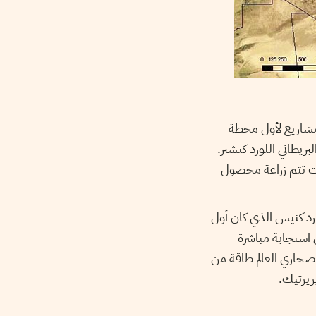
اريع لأول محطة
بريطاني اللورد كتشنر.
انت تتم زراعة محصول
ارد كنيس الذي كان أول
الطاقة الشمسية اللازمة لتلبية حاجة البشرية من الكهرباء. في عام 1986، في استجابة مباشرة
حاري العالم طاقة من
زيرتيك.