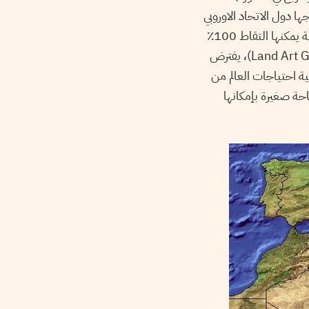
ها دول الاتحاد الاوروبي
الخمس وعشرون على مساحة 110 كم × 110 كم (على افتراض أن مجمّعات الطاقة الشمسية يمكنها التقاط 100٪
(Land Art Generator Initiative)، يفترض
لبية احتياجات العالم من
حة صغيرة بإمكانها