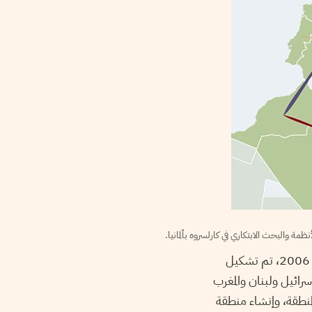
لفهم التفكير وراء ديزيرتيك، نحن بحاجة إلى تأمل بعض الأحداث التاريخية. بين عامي 1998 و 2006، تم تشكيل
سرائيل ولبنان والمغرب
لمنطقة، وإنشاء منطقة