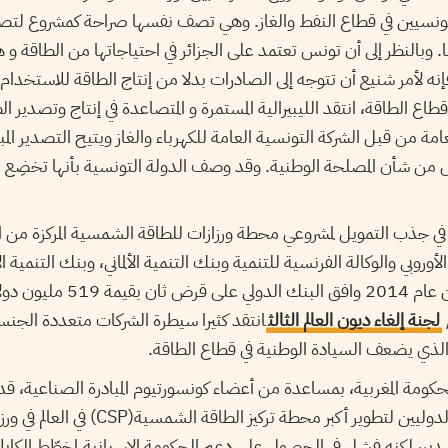
التونسيين في قطاع النفط والغاز. وهي تصف نفسها صراحة كمشروع لتص
ا. وبالنظر إلى أن تونس تعتمد على الجزائر في احتياجاتها من الطاقة و
إنه لأمر شنيع أن تتوجه إلى الصادرات بدلا من إنتاج الطاقة للاستخدام 
الطاقة، انتقد الليبيرالية المستمرة و المتصاعدة في إنتاج وتصدير الط
عامة من قبل الشركة التونسية العامة للكهرباء والغاز ويتيح التصدير الم
 من شأن المصلحة الوطنية. وقد وصف الدولة التونسية بأنها تخضِع
ي جذب التمويل لمشروعي محطة ورزازات للطاقة الشمسية المركزة من الب
الأوروبي والوكالة الفرنسية للتنمية وبنك التنمية الألماني، وبنك التنمية 
فقط في أيلول/سبتمبر من عام 2014 وافق ا
لجنة إلغاء ديون العالم الثالث
انتقد كثيرا سيطرة الشركات متعددة الجنس
مر الذي يضعف السيادة الوطنية في قطاع الطاقة.
حكومة المغربية، بمساعدة من أعضاء كونسورتيوم المبادرة الصناعية،
التمويلات من المقرضين الدوليين لتطوير أكبر مح
ير، لكنه فشل في الحصول على دعم الحكومة الإسبانية لمخطّط الكابل