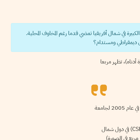
بيرة في شمال أفريقيا تمضي قدما رغم المخاوف المحلية.
بل ديمقراطي ومستدام؟
أدناه)، تظهر مربعا
كتبتها نادين ماي في عام 2005 لجامعة
ووفقا لماي، هناك مساحة تبلغ تقريبا 3.49 مليون كيلومتر مربع لتركيز محطات طاقة شمسية(CSP) في دول شمال
بيا ومصر. وتقول ماي بأن مساحة 254 كم × 254 كم (أكبر مربع في الصورة)