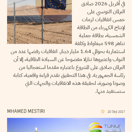
في أفريل 2026 صادق
البرلمان التونسي على
خمس اتفاقيات لزمات
لإنتاج الكهرباء من الطاقة
الشمسية، بطاقة جملية
تناهز 598 ميغاواط وكلفة
استثمارية بحوالي 1.64 مليار دينار. اتفاقيات رفضها عدد من
النواب واعتبروها تنازلا مفضوحا عن السيادة الطاقية، إلا أن
البرلمان صادق على المشروع باعتباره مقدما استعجاليا من
رئاسة الجمهورية. في هذا التحقيق نقدم قراءة واقعية، كتابة
وصوتا وصورة، لحقيقة هذه الاتفاقيات والجهات التي
ستستفيد منها.
MHAMED MESTIRI
20
Sep
2017