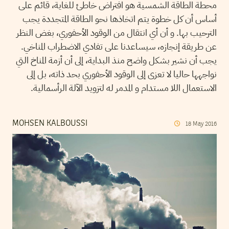
محطة الطاقة الشمسية هو افتراض خاطئ للغاية، قائم على
أساس أن كل خطوة يتم اتخاذها نحو الطاقة المتجددة يجب
الترحيب بها. و أن أي انتقال من الوقود الأحفوري، بغض النظر
عن طريقة إنجازه، سيساعدنا على تفادي الاضطراب المناخي.
يجب أن نشير بشكل واضح منذ البداية، إلى أن أزمة المناخ التي
نواجهها حاليا لا تعزى إلى الوقود الأحفوري بحد ذاته، بل إلى
الاستعمال اللا مستدام و المدمر له لتزويد الآلة الرأسمالية.
MOHSEN KALBOUSSI
18
May
2016