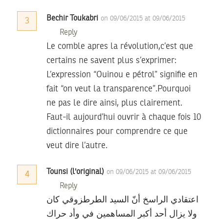
Bechir Toukabri
on 09/06/2015 at 09/06/2015
3
Reply
Le comble apres la révolution,c’est que
certains ne savent plus s’exprimer:
L’expression “Ouinou e pétrol” signifie en
fait “on veut la transparence”.Pourquoi
ne pas le dire ainsi, plus clairement.
Faut-il aujourd’hui ouvrir à chaque fois 10
dictionnaires pour comprendre ce que
veut dire l’autre.
Tounsi (l'original)
on 09/06/2015 at 09/06/2015
4
Reply
اعتقادي الراسخ أنّ السيد الطرطزوقي كان
ولا يزال أحد أكبر المساهمين في وأد حراك