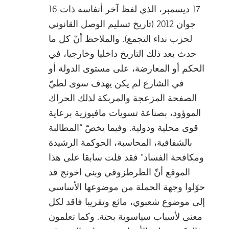
17 ديسمبر، الذي لفظ آخر أنفاسه ذات 16
جوان 2012 (تاريخ تسليم الوصل القانوني
لحزب نداء التجمع). والملاحظ أنّ كل ما
حدث بعد ذلك التاريخ داخليا وخارجيا، في
الحكم أو المعارضة، على مستوى الدولة أو
في الشارع لم يكن يهدف سوى لطيّ
الصفحة المزعجة والمربكة لذلك الحراك
الموؤود، بصناعة تسويات مافيوزية برعاية
قوى محلية ودولية. وفيما يخصّ “المطالبة
بالشفافية، المحاسبة، الحوكمة الرشيدة
ومكافحة الفساد” فقد قلت سابقا على هذا
الموقع أنّ الطرطزوقي وبني اخونج قد
حوّلوا وجهة الحملة من موضوعها الأساسي
إلى موضوع شعبوي، مائع وتقريبا فاقد لكل
معنى لأسباب سياسوية بحتة. وكما تعلمون