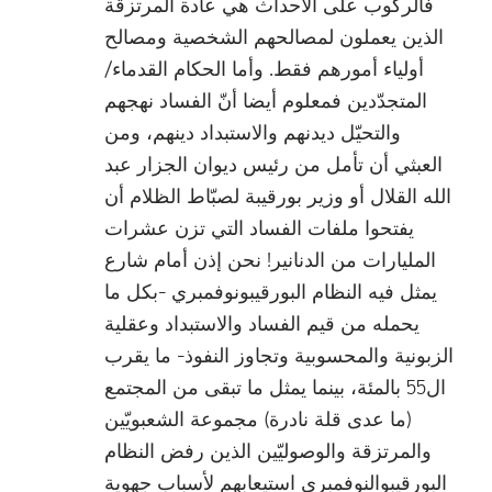
فالركوب على الأحداث هي عادة المرتزقة
الذين يعملون لمصالحهم الشخصية ومصالح
أولياء أمورهم فقط. وأما الحكام القدماء/
المتجدّدين فمعلوم أيضا أنّ الفساد نهجهم
والتحيّل ديدنهم والاستبداد دينهم، ومن
العبثي أن تأمل من رئيس ديوان الجزار عبد
الله القلال أو وزير بورقيبة لصبّاط الظلام أن
يفتحوا ملفات الفساد التي تزن عشرات
المليارات من الدنانير! نحن إذن أمام شارع
يمثل فيه النظام البورقيبونوفمبري -بكل ما
يحمله من قيم الفساد والاستبداد وعقلية
الزبونية والمحسوبية وتجاوز النفوذ- ما يقرب
ال55 بالمئة، بينما يمثل ما تبقى من المجتمع
(ما عدى قلة نادرة) مجموعة الشعبويّين
والمرتزقة والوصوليّين الذين رفض النظام
البورقيبوالنوفمبري استيعابهم لأسباب جهوية