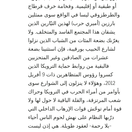
أو طبقية أو إقليمية. وفخامة خرف قرطاج
والطرطزوقي ليسا في الواقع سوى ممثلين
بارزين (أميري حرب) لهذين التيّارين الذين
يشقان هذا المجتمع الفاسد والمتخلف. ولا
يغرّنك بضعة المئات من الشباب الذين نزلوا
لشارع الحبيب بورقيبة، فإن استثنينا بضعة
عشرات من الصادقين وغير المتحزبين
فالبقية من روابط حماية الترويكا الذين
كسروا رؤوس المتظاهرين ذات 9 أفريل
2012، وهؤلاء لا ينزلون إلى الشوارع سوى
بأوامر من أمراء الحرب في الترويكا وحراك
شعب المرتزقة، والقلة الباقية لا حول لها ولا
قوة أمام توحّش قوات الإرهاب الداخلي التي
درّبها النظام على نهش لحوم الناس أحياء
-بلا رحمة- لعقود طويلة. هي إذن ليست