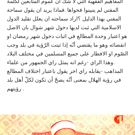
المفاهيم الفقهية التي لا شك ان عموم المتابعين لكلمة
المفتي لم يتبينوا فحواها .فماذا يريد ان يقول سماحة
المفتي بهذا الدليل ؟ اراد سماحته ان يعلل تقليد الدول
الاسلامية التي ثبت لديها دخول شهر شوال بان الاصل
هو اعتبار وحدة المطالع في اثبات دخول شهر رمضان او
انقضائه وهو ما يقتضي أنّه إذا ثبتت الرّؤية في بلد وجب
الصّوم او الافطار على جميع المسلمين في مختلف البلاد
.وهذا الراي -رغم انه يمثل راي الجمهور من علماء
المذاهب -يقابله راي اخر يقول باعتبار اختلاف المطالع
في رؤية الهلال بمعنى أنّه يصحّ أن تكون لكلّ أهل بلد
رؤيتهم .