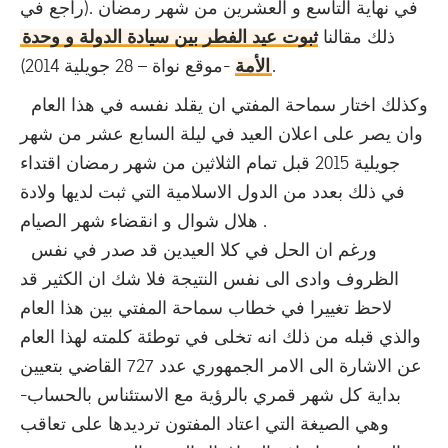
في نهاية التاسع و العشرين من شهر رمضان .(راجع في
ذلك مقالنا
ثبوت عيد الفطر بين سيادة الدولة و وحدة
-موقع نواة – 28 جويلية 2014).
الأمة
وكذلك اختار سماحة المفتي ان يقلد نفسه في هذا العام
وان يصر على اعلان العيد في ليلة السابع عشر من شهر
جويلية 2015 قبل تمام الثلاثين من شهر رمضان اقتداء
في ذلك بعدد من الدول الاسلامية التي ثبت لديها ولادة
هلال شوال و انقضاء شهر الصيام .
ورغم ان الحل في كلا العيدين قد صدر في نفس
الظروف وادى الى نفس النتيجة فلا شك ان الكثير قد
لاحظ تغييرا في خطاب سماحة المفتي بين هذا العام
والذي قبله من ذلك انه تخلى في توطئة كلمته لهذا العام
عن الاشارة الى الامر الجمهوري عدد 727 القاضي بتعيين
بداية كل شهر قمري بالرؤية مع الاستئناس بالحساب-
وهي الصيغة التي اعتاد المفتون ترديدها على تعاقب