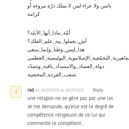
يائس ولا عزاء لمن لا يملك ذرّة مروءة أو
كرامة
أمّة_ماذا_أيها_الأبله؟
آش_نعملوا_بيه_علم_الفلك؟
هذا_ليس_وطنا_وإنما_مبغى
ماهيرية_التجمّعية_الإسلاموية_البوليسية_العظمى
دولة_الفساد_والاستبداد_باقية_وتتمدّد
شعب_القردة_المخصية
rad
Reply
on 18/07/2015 at 18/07/2015
4
une religion ne se gère pas par une loi.
Je me demande, qu’elle est le degré de
compétence religieuse de ce lui qui
commente le compétent.