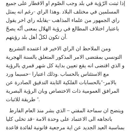
إذا ثبتت الرّؤية في بلد وجب الصّوم او الافطار على جميع
المسلمين في مختلف البلاد .وهذا الراي -رغم انه يمثل
راي الجمهور من علماء المذاهب -يقابله راي اخر يقول
باعتبار اختلاف المطالع في رؤية الهلال بمعنى أنّه يصحّ
أن تكون لكلّ أهل بلد رؤيتهم.
ومن الملاحظ ان الراي الاخير قد اعتمده التشريع
التونسي بمقتضى الامر المذكور المتعلق بالسنة الهجرية
و الذي اقتضى انه يقع تعيين بداية كل شهر قمري بالرؤية
مع الاستئناس بالحساب .وذلك اعتبارا -حسبما ورد
بالامر-“بالحسابات الفلكية الثابتة التدقيق الصادرة عن
المرافق العمومية ذات الاختصاص وبان الرؤية البصرية
طريقة للاثبات “.
ويتضح ان سماحة المفتي – الذي بشر منذ العام الفارط
باتجاهه الى الاعتماد على وحدة الامة -قد تخلى كليا
بمناسبة العيد الجديد عن اية مرجعية قانونية لفائدة قاعدة