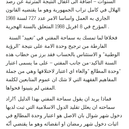
السنوات – اضافة الى اغفال النتيجة المترتبة عن رصد
الهلال في كامل تراب الجمهورية وهو ما يقتضيه القانون
الجاري به العمل واساسا الامر عدد 727 لسنة 1988
المؤرخ في 8 افريل 1988 المتعلق بالسنة الهجرية .
فخلافا لما تمسك به سماحة المفتي في “تعييد” السنة
الفارطة من ترجيح وحدة الامة على نتيجة “الرؤية
الوطنية” و الاستئناس بالحساب فقد برز من خطاب هذه
السنة التاكيد-من جانب المفتي – على ما يسمى اعتبار
“وحدة المطالع “والغاء اي اعتبار لاختلافها وهي من جملة
المفاهيم الفقهية التي لا شك ان عموم المتابعين لكلمة
المفتي لم يتبينوا فحواها.
فماذا يريد ان يقول سماحة المفتي بهذا الدليل ؟ اراد
سماحته ان يعلل تقليد الدول الاسلامية التي ثبت لديها
دخول شهر شوال بان الاصل هو اعتبار وحدة المطالع في
اثبات دخول شهر رمضان او انقضائه وهو ما يقتضي أنّه