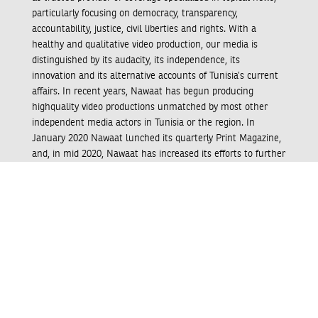
particularly focusing on democracy, transparency,
accountability, justice, civil liberties and rights. With a
healthy and qualitative video production, our media is
distinguished by its audacity, its independence, its
innovation and its alternative accounts of Tunisia’s current
affairs. In recent years, Nawaat has begun producing
highquality video productions unmatched by most other
independent media actors in Tunisia or the region. In
January 2020 Nawaat lunched its quarterly Print Magazine,
and, in mid 2020, Nawaat has increased its efforts to further
develop its multimedia platform through collaborations with
artists, multimedia technicians, designers and journalists,
particularly through its Innawaation media incubation
program. And starting from April 2021, Nawaat launched its
yearly 3-days festival to showcase its media production work
to the general public. (
Read more about Nawaat
.)