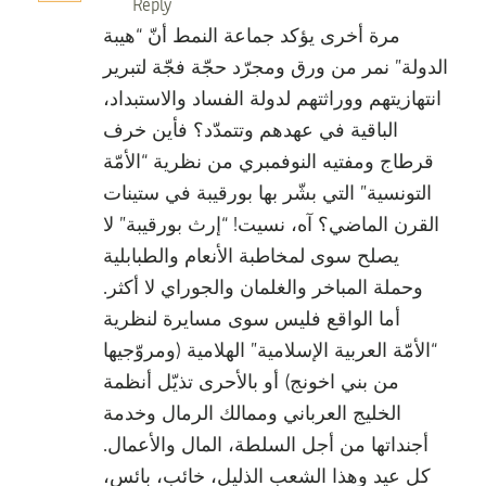
Reply
مرة أخرى يؤكد جماعة النمط أنّ “هيبة
الدولة” نمر من ورق ومجرّد حجّة فجّة لتبرير
انتهازيتهم ووراثتهم لدولة الفساد والاستبداد،
الباقية في عهدهم وتتمدّد؟ فأين خرف
قرطاج ومفتيه النوفمبري من نظرية “الأمّة
التونسية” التي بشّر بها بورقيبة في ستينات
القرن الماضي؟ آه، نسيت! “إرث بورقيبة” لا
يصلح سوى لمخاطبة الأنعام والطبابلية
وحملة المباخر والغلمان والجوراي لا أكثر.
أما الواقع فليس سوى مسايرة لنظرية
“الأمّة العربية الإسلامية” الهلامية (ومروّجيها
من بني اخونج) أو بالأحرى تذيّل أنظمة
الخليج العرباني وممالك الرمال وخدمة
أجنداتها من أجل السلطة، المال والأعمال.
كل عيد وهذا الشعب الذليل، خائب، بائس،