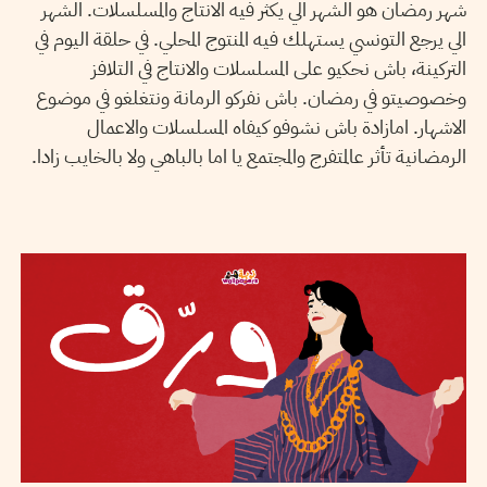
شهر رمضان هو الشهر الي يكثر فيه الانتاج والمسلسلات. الشهر
الي يرجع التونسي يستهلك فيه المنتوج المحلي. في حلقة اليوم في
التركينة، باش نحكيو على المسلسلات والانتاج في التلافز
وخصوصيتو في رمضان. باش نفركو الرمانة ونتغلغو في موضوع
الاشهار. امازادة باش نشوفو كيفاه المسلسلات والاعمال
الرمضانية تأثر عالمتفرج والمجتمع يا اما بالباهي ولا بالخايب زادا.
SAMAR MILED
22
May
2020