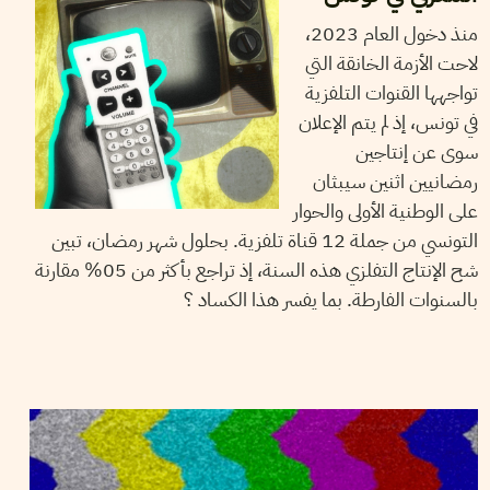
منذ دخول العام 2023،
لاحت الأزمة الخانقة التي
تواجهها القنوات التلفزية
في تونس، إذ لم يتم الإعلان
سوى عن إنتاجين
رمضانيين اثنين سيبثان
على الوطنية الأولى والحوار
التونسي من جملة 12 قناة تلفزية. بحلول شهر رمضان، تبين
شح الإنتاج التفلزي هذه السنة، إذ تراجع بأكثر من 05% مقارنة
بالسنوات الفارطة. بما يفسر هذا الكساد ؟
18
ماي
2021
نجلاء بن صالح