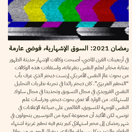
رمضان 2021: السوق الإشهارية، فوضى عارمة
في أربعينات القرن الماضي، أصبحت وكالات الإشهار حديثة الظهور
بمثابة مخابر لعلم النفس بتفرعاته، واستفادت هذه الوكالات
من بحوث عالم النفس الأمريكي إرنست ديختر الذي عرف بأب
“التحفيز الغريزي”. كان ديختر رائدا في تجربة نظريات التحليل
النفسي الفرويدي في مجال التسويق وتحديدا في مجال سلوك
المستهلك. من الوارد ألا تعني بحوث ديختر، ودراسات علم
النفس الموجهة للتسويق، القائمين على صياغة الإعلانات في
تونس، لكن الأكيد أن مجموعة كبيرة من التونسيين يتحولون في
شهر رمضان إلى مخبر استهلاكي كبير يتم فيه تحفيز غريزة اشتهاء
الطعام والشرب بكل سهولة، والتلاعب بغرائز الجمهور من خلال