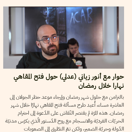
19
أفريل
2021
منال دربالي
حوار مع أنور زياني (عدلي) حول فتح المقاهي
نهارا خلال رمضان
بالتزامن مع حلول شهر رمضان وإرجاء موعد حظر الجولان إلى
العاشرة مساء، أُعيد طرح مسألة فتح المقاهي نهارًا خلال شهر
رمضان. هذه المرّة لم يقتصر النّقاش على الدّعوة إلى احترام
الحريّات الفرديّة والانسجام مع روح الدّستور الّذي يكرّس مدنيّة
الدّولة وحريّة الضمير، ولكن تمّ التطّرق إلى الصعوبات