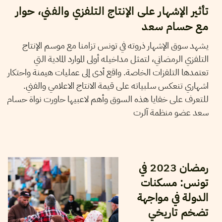
تأثير الإشهار على الإنتاج التلفزي والفني، حوار
مع حسام سعد
يشهد سوق الإشهار ذروته في تونس تزامنا مع موسم الإنتاج
التلفزي الرمضاني، لتمثل مداخيله أولى الموارد المادية التي
تعتمدها التلفزات الخاصة. واقع أدى إلى عمليات هيمنة واحتكار
اشهاري تنعكس سلبياته على قيمة الانتاج الاعلامي والفني.
للتعرف على خفايا هذه السوق وأهم لاعبيها حاورت نواة حسام
سعد عضو منظمة آلرت
06
أفريل
2023
نجلاء بن صالح
رمضان 2023 في
تونس: مسكنات
الدولة في مواجهة
تضخم تاريخي