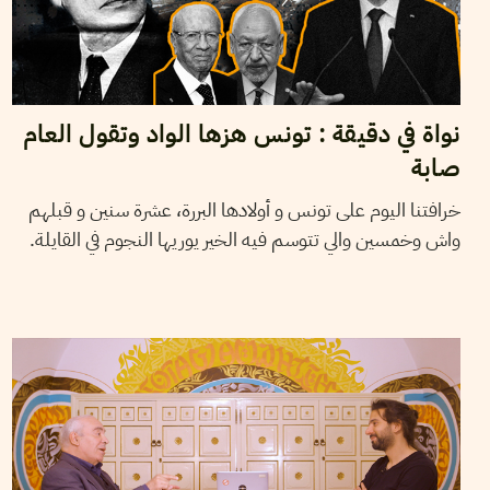
نواة في دقيقة : تونس هزها الواد وتقول العام
صابة
خرافتنا اليوم على تونس و أولادها البررة، عشرة سنين و قبلهم
واش وخمسين والي تتوسم فيه الخير يوريها النجوم في القايلة.
06
ماي
2021
ثامر المكي