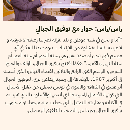
راس/راس: حوار مع توفيق الجبالي
“أما و نحن في شبه موطن و بلد .فإنه تعترينا رعشة لا شرقية و
لا غربية .تلفنا بغشاوة من الارتباك …يتوه عندنا العدّ في أي
موسم فني نحن أو صدد .هل هي سنة الجمر أم سنة العمر أم
سنة النهي و الأمر…” هكذا افتتح توفيق الجبالي، المؤلف والمخرج
المسرحي، الموسم الفني الرابع والثلاثين لفضاء التياترو الذي أسسه
في أكتوبر 1987. بالإضافة إلى رصيد إبداعي ثري، لتوفيق الجبالي
أثر عميق في الثقافة والفنون في تونس يتجلى من خلال الأجيال
التي كونها، الأعمال المسرحية التي أنتجها والأسلوب الذي تفرد به
في الكتابة ومقاربته للتمثيل التي جعلت منه مرجعا. نواة حاورت
توفيق الجبالي بعيدا عن الصخب التلفزي الرمضاني.