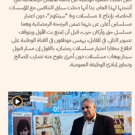
أنتجتها لهذا العام، بدا أنها دخلت سباق التنافس مع المؤسسات
الخاصة، بإنتاج 3 مسلسلات و6 ”سيتكوم“، دون اعتبار
مسلسلين أُعلن عن بثهما ضمن البرمجة الرمضانية وهما
مسلسل حق وأركان حرب، قبل أن يُمنع بث الأول ويتوقف
تصوير الثاني. في المقابل، يهمس موظفون في القناة الوطنية على
اطلاع بخفايا اختيار مسلسلات رمضان، بالقول إن مسار قبول
سيناريوهات مسلسلات دون أخرى يفوح منه تضارب المصالح
وتجاوز لمبادئ الوظيفة العمومية.
07
مارس
2024
نجلاء بن صالح