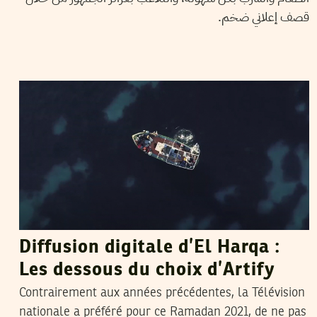
قصف إعلاني ضخم.
MANEL DERBALI
05
May
2021
Diffusion digitale d’El Harqa :
Les dessous du choix d’Artify
Contrairement aux années précédentes, la Télévision
nationale a préféré pour ce Ramadan 2021, de ne pas