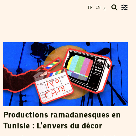
ع
FR
EN
RIHAB BOUKHAYATIA
02
Apr
2024
Productions ramadanesques en
Tunisie : L’envers du décor