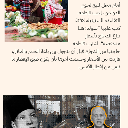
أمام محل لبيع لحوم
الدواجن، لمحت فاطمة،
المتقاعدة الستينية، لافتة
كتب عليها ”صولد: هنا
يباع الدجاج بأسعار
منخفضة“. اشترت فاطمة
حاجتها من الدجاج قبل أن تتجول بين باعة الخضر والغلال،
قارنت بين الأسعار وحسمت أمرها بأن يكون طبق الإفطار ما
تبقى من إفطار الأمس.
08
أفريل
2022
أيمن الرزقي