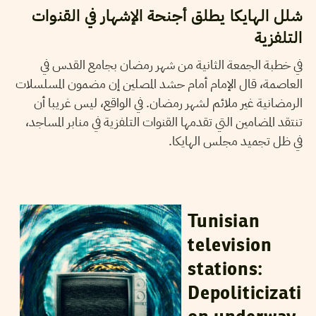
شلل الهايكا يطلق أجنحة الإشهار في القنوات
التلفزية
في خطبة الجمعة الثانية من شهر رمضان بجامع القدس في
العاصمة، قال الإمام أمام حشد المصلين إن مضمون المسلسلات
الرمضانية غير ملائم لشهر رمضان. في الواقع، ليس غريبا أن
تنتقد المضامين التي تقدمها القنوات التلفزية في منابر المساجد،
في ظل تجميد مجلس الهايكا.
RIHAB BOUKHAYATIA
19
April
2023
Tunisian
television
stations:
Depoliticizati