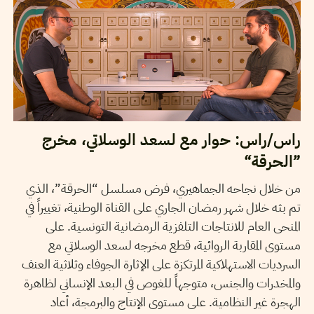
راس/راس: حوار مع لسعد الوسلاتي، مخرج
”الحرقة“
من خلال نجاحه الجماهيري، فرض مسلسل “الحرقة”، الذي
تم بثه خلال شهر رمضان الجاري على القناة الوطنية، تغييراً في
المنحى العام للانتاجات التلفزية الرمضانية التونسية. على
مستوى المقاربة الروائية، قطع مخرجه لسعد الوسلاتي مع
السرديات الاستهلاكية المرتكزة على الإثارة الجوفاء وثلاثية العنف
والمخدرات والجنس، متوجهاً للغوص في البعد الإنساني لظاهرة
الهجرة غير النظامية. على مستوى الإنتاج والبرمجة، أعاد