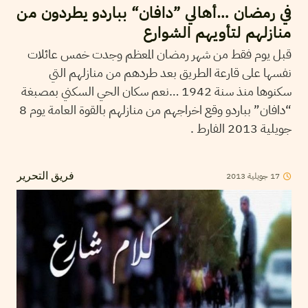
في رمضان …أهالي ”دافان“ بباردو يطردون من
منازلهم لتأويهم الشوارع‎
قبل يوم فقط من شهر رمضان المعظم وجدت خمس عائلات
نفسها على قارعة الطريق بعد طردهم من منازلهم التي
سكنوها منذ سنة 1942 …نعم سكان الحي السكني بمصبغة
“دافان” بباردو وقع اخراجهم من منازلهم بالقوة العامة يوم 8
جويلية 2013 الفارط .
2013
جويلية
17
فريق التحرير