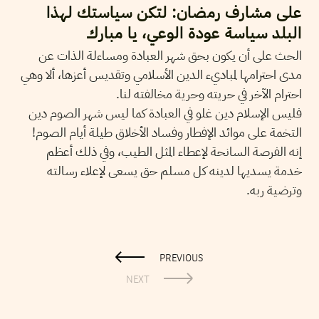
على مشارف رمضان: لتكن سياستك لهذا
البلد سياسة عودة الوعي، يا مبارك
الحث على أن يكون بحق شهر العبادة ومساءلة الذات عن
مدى احترامها لمباديء الدين الأسلامي وتقديس أعزها، ألا وهي
احترام الآخر في حريته وحرية مخالفته لنا.
فليس الإسلام دين غلو في العبادة كما ليس شهر الصوم دين
التخمة على موائد الإفطار وفساد الأخلاق طيلة أيام الصوم!
إنه الفرصة السانحة لإعطاء المثل الطيب، وفي ذلك أعظم
خدمة يسديها لدينه كل مسلم حق يسعى لإعلاء رسالته
وترضية ربه.
PREVIOUS
NEXT