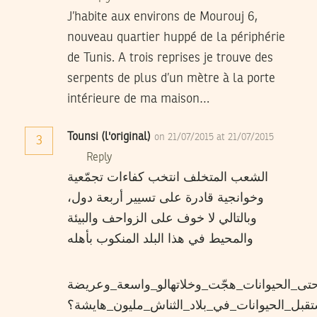
J’habite aux environs de Mourouj 6,
nouveau quartier huppé de la périphérie
de Tunis. A trois reprises je trouve des
serpents de plus d’un mètre à la porte
intérieure de ma maison…
Tounsi (l'original)
on 21/07/2015 at 21/07/2015
3
Reply
الشعب المتخلف انتخب كفاءات تجمّعية
وخوانجية قادرة على تسيير أربعة دول،
وبالتالي لا خوف على الزواحف والبيئة
والمحيط في هذا البلد المنكوب بأهله
تى_الحيوانات_هجّت_وخلاتهالو_واسعة_وعريضة
بل_الحيوانات_في_بلاد_الثناش_مليون_هايشة؟