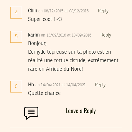
Chiii
Reply
on 08/12/2015 at 08/12/2015
4
Super cool ! <3
karim
Reply
on 13/09/2016 at 13/09/2016
5
Bonjour,
L’émyde lépreuse sur la photo est en
réalité une tortue cistude, extrêmement
rare en Afrique du Nord!
Hh
Reply
on 14/04/2021 at 14/04/2021
6
Quelle chance
Leave a Reply