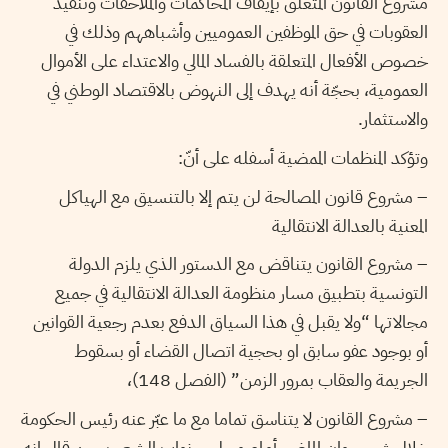
مشروع القانون المتعلّق بإيقاف المحاكمات والملاحقات وتنفيذ
العقوبات في حق الموظفين العموميين وأشباههم وذلك في
خصوص الأفعال المتعلقة بالفساد المالي والاعتداء على الأموال
العمومية، بحجّة أنه يهدف إلى النهوض بالاقتصاد الوطني في
والاستثمار.
وتؤكد المنظمات الممضية أسفله على أنّ:
– مشروع قانون المصالحة لن يتم إلا بالتنسيق مع الهياكل
المعنية بالعدالة الانتقالية
– مشروع القانون يتناقض مع الدستور الذي يلزم الدولة
التونسية بتطبيق مسار منظومة العدالة الانتقالية في جميع
مجالاتها “ولا يقبل في هذا السياق الدفع بعدم رجعية القوانين
أو بوجود عفو سابق او بحجية اتصال القضاء أو بسقوط
الجريمة والعقاب بمرور الزمن” (الفصل 148)،
– مشروع القانون لا يتناسق تماما مع ما عبّر عنه رئيس الحكومة
خلال شهر جوان الماضي أمام مجلس نواب الشعب حين قال انه