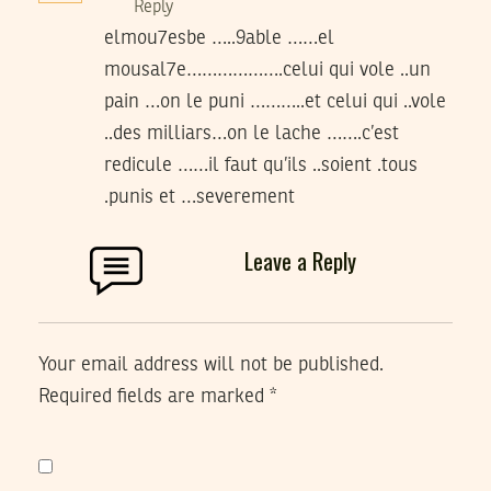
Reply
elmou7esbe …..9able ……el
mousal7e……………….celui qui vole ..un
pain …on le puni ………..et celui qui ..vole
..des milliars…on le lache …….c’est
redicule ……il faut qu’ils ..soient .tous
.punis et …severement
Leave a Reply
Your email address will not be published.
Required fields are marked
*