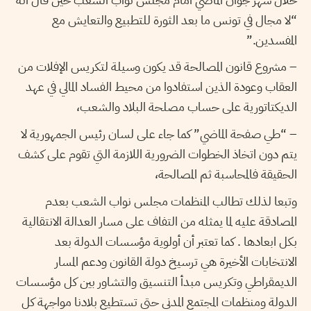
“لا مجال في تونس ما بعد الثورة للتطبيع والتعايش مع
المفسدين.”
– مشروع قانون المصالحة قد يكون وسيلة لتكريس الإفلات من
العقاب وعودة الذين استفادوا من محيط الفساد المالي في عهد
الديكتاتورية على حساب مصلحة البلاد والشعب،
– “طي صفحة الماضي” كما جاء على لسان رئيس الجمهورية لا
يتم دون اتخاذ الخطوات الضرورية اللازمة التي تقوم على كشف
الحقيقة فالمحاسبة ثم المصالحة،
وتبعا لذلك تطالب المنظمات مجلس نواب الشعب بعدم
المصادقة عليه لما يمثله من التفاف على مسار العدالة الانتقالية
بكل ابعادها . كما تعتبر أن أولوية مؤسسات الدولة بعد
الانتخابات الأخيرة هي ترسيخ دولة القانون ودعم المسار
الديمقراطي وتكريس مبدأ التنسيق والتشاور بين كل مؤسسات
الدولة ومنظمات المجتمع المدني حتى تستطيع بلادنا مواجهة كل