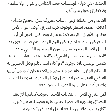
الحديثة هي دولة المؤسسات حيث التكامل والتوازن ولا سلطة
ولا قطاع يتغول على آخر.
القاضي من منطقة زغوان شاب معروف لدى الجميع بدماثة
أخلاقه، عندما اضطر للوقوف قرب المفترق، أوقفه عون الأمن
مطالبا بالأوراق اللازمة، فمكنه منها، وهنا كان للعون أن أراد
استعراض سلطته امام قاض التزم الهدوء رغم صراخ العون به،
ليصل الأمر إلى حدود سعي العون إلى توفيق القاضي مرددا
“احنا والي مرمدناه خلي قاضي”، و”احنا عندنا النقابات متاعنا
يتمس بوليس بلاد نبركوها”، و”كان انت تكلم وكيل الجمهورية
انا نكلم الوكيل العام هو ولد عمي و ياقف معاي”، ودون أن يرد
القاضي الفعل سوى انه اتصل بوكيل الجمهورية، وهذا اعتداء
واضح أوقف على إثره العون للتحقيق معه.
لكن المثير في الامر ان النقابات الأمنية تحركت كعادتها لتزييف
الحقائق وتشويه القاضي المعتدى عليه وهرسلته، من قبيل
“كان يرتدي ملابس خليعة لا تدل انه قاض” وغيره من