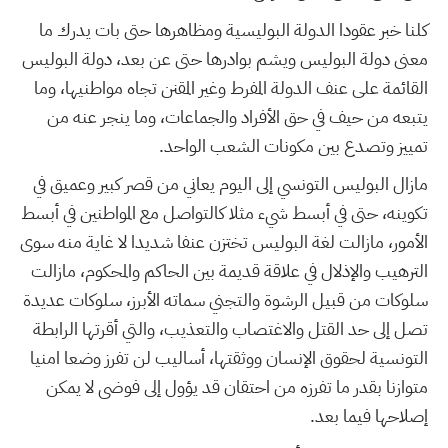
كلنا خبر عقودا الدولة البوليسية ومظاهرها حتى بات يدرك ما
معنى دولة البوليس ويشم بوادرها حتى عن بعد، دولة البوليس
القائمة على عنف الدولة المفرط وغير المقنن تجاه مواطنيها، وما
يتبعه من حيف في حق الأفراد والجماعات، وما ينجر عنه من
تمييز وتصدع بين مكونات الشعب الواحد.
مازال البوليس التونسي إلى اليوم يعاني من قصر كبير وعميق في
تكوينه، حتى في أبسط شيء مثلا كالتواصل مع المواطنين في أبسط
الأمور، مازالت لغة البوليس تختزن عنفا شديدا لا غاية منه سوى
الترهيب والإذلال في علاقة قديمة بين الحاكم والمحكوم، مازالت
سلوكات من قبيل الرشوة والتجني سماته الأبرز، سلوكات عديدة
تصل إلى حد القتل والاغتصاب والتعذيب، والتي أقرتها الرابطة
التونسية لحقوق الإنسان ووثقتها، أساليب لن تفرز وضعا امنيا
متوازنا بقدر ما تفرزه من احتقان قد يؤول إلى فوضى لا يمكن
إصلاحها فيما بعد.