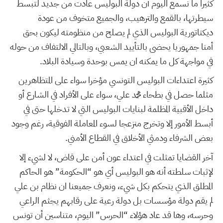
كثيرا ما نسمع اليوم أن دولة البوليس عادت من جديد لتبسط
سيطرتها، بالقمع والترهيب، والجميع متخوف من عودة
ديكتاتورية البوليس الذي لم يصلح من منظومته ليكون بحق
أمنا جمهوريا يحضى بالتأييد الشعبي، وبالتالي الالتفاف من حوله
في مواجهة كل ما يمكنه ان يمس بوحدة وسيادة البلاد.
كثيرة اعتداءات البوليس التونسي مؤخرا سواء على المتظاهرين
مثلما حصل في بطحاء محمد علي، سواء على الأفراد في الشارع أو
داخل الأقبية المظلمة لبنايات البوليس التي لا تدخلها حتى في
أبسط الأمور إلا وتخرج منزعجا لسوء المعاملة الفوقية، رغم وجود
بعض الشرفاء ودمثي الأخلاق في القطاع الأمني.
آخر القضايا تمثلت في اعتداء عون أمن على قاض، لا لشيء إلا
لإثبات سلطته أنه هو البوليس أي هو “الحكومة” هو الحاكم
المطلق الذي يتحكم بكل شيء، ونعرف جميعنا ان نظام بن علي
لم يقم دولة مؤسسات بل دولة رعية على رقابهم يجثم الراعي
وحرسه، وها قد عاد هؤلاء “الحرس” اليوم، متناسين أن تونس