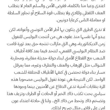
اعتدى وعيا منا بالكلمة، ففرض الأمن والسلم العام لا يتطلب
العنف اللفظي والمادي ولا يتطلب قوة السلاح أو تجاوز السلطة
او معاملة الناس كرعايا دونيين.
لا ندري الطرق التي يتكون بها أطر الأمن التونسي وأعوانه، لكن
يبدو أنها نفسها منذ عقود، هي من أنتجت البوليس المتغول
زمن الديكتاتورية، وهي التي مازالت تنتجه حتى بعد ثورة قامت
ضد النظام البوليسي القمعي، لتتحد فيما بعد كافة أطياف
الشعب مع القطاع الأمني لبناء دولة حديثة مغايرة، ومحاربة
الشوائب مثل الإرهاب والعنف والتطرف وغيره، مما يعرقل
مسار بناء دولة تحتضن في كنفها الأطياف المختلفة للشعب
الواحد. لكن النتيجة هي عودة تغول البوليس مصحوبا هذه
المرة بنقابات أمنية تدعي الدفاع عن الأمنيين بينما وجودها
سياسي بحت تكذب ذاك الخبر أو الحادث أو الطرف وتزيف هذا
وتضخم ذاك وتحط من ذاك الخ.. ولنا في حادثة اعتداء عون
امن على قاض مثال صريح لذلك.