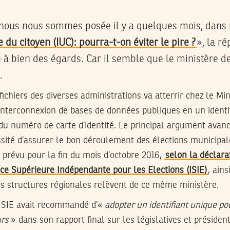
 nous nous sommes posée il y a quelques mois, dans n
e du citoyen (IUC): pourra-t-on éviter le pire ?
», la r
 à bien des égards. Car il semble que le ministère de 
.
chiers des diverses administrations va atterrir chez le Mini
 interconnexion de bases de données publiques en un identi
 du numéro de carte d’identité. Le principal argument avancé
ssité d’assurer le bon déroulement des élections municipal
 prévu pour la fin du mois d’octobre 2016,
selon la déclarat
nce Supérieure Indépendante pour les Elections (ISIE)
, ains
es structures régionales relèvent de ce même ministère.
’ISIE avait recommandé d’«
adopter un identifiant unique po
urs
» dans son rapport final sur les législatives et présiden