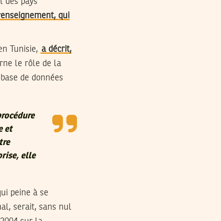
t des pays
 renseignement, qui
en Tunisie,
a décrit,
ne le rôle de la
a base de données
 procédure
e et
tre
rise, elle
qui peine à se
al, serait, sans nul