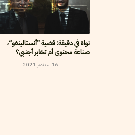
نواة في دقيقة: قضية ”أنستالينغو“،
صناعة محتوى أم تخابر أجنبي؟
2021
سبتمبر
16