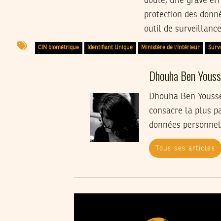
doute, une grave err
protection des donn
outil de surveillan
CIN biométrique
Identifiant Unique
Ministère de l'Intérieur
Surv
Dhouha Ben Youss
Dhouha Ben Youssef
consacre la plus pa
données personnel
Tous ses articles