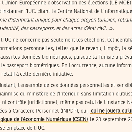
 l’Union Européenne d’observation des élections (UE MOE)
d’instaurer l’IUC, citant le Centre National de l’Informatiqu
me d’identifiant unique pour chaque citoyen tunisien, relian
identité, des passeports, et des actes d’état civil…
».
l’IUC ne concerne pas seulement les élections. Cet identif
ormations personnelles, telles que le revenu, l’impôt, la sé
aussi les données biométriques, puisque la Tunisie a prév
t le passeport biométriques. En l’occurrence, aucune informa
elatif à cette dernière initiative.
instant, l’ensemble de ces données personnelles et sensib
inmise du ministère de l’Intérieur, sans limitation d’utilisa
 ni contrôle juridictionnel, même pas celui de l’Instance N
ées à Caractère Personnel (INPDP), qui,
qui ne jouera qu’u
tégique de l’économie Numérique (CSEN)
le 23 septembre 20
se en place de l’IUC.