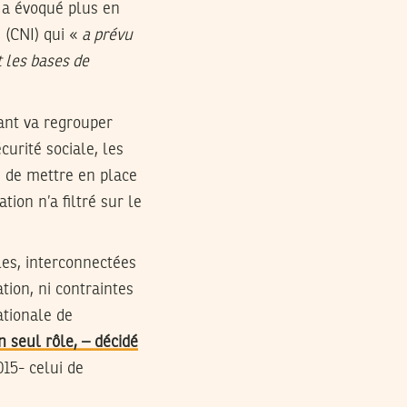
 a évoqué plus en
e (CNI) qui «
a prévu
t les bases de
iant va regrouper
curité sociale, les
u de mettre en place
tion n’a filtré sur le
les, interconnectées
tion, ni contraintes
ationale de
n seul rôle, – décidé
15- celui de