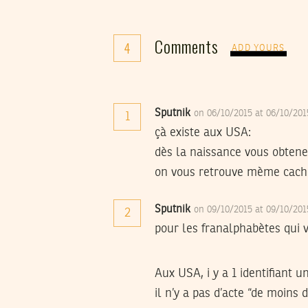
Comments
4
ADD YOURS
Sputnik
on 06/10/2015 at 06/10/20
1
çà existe aux USA:
dès la naissance vous obtenez
on vous retrouve mème caché 
Sputnik
on 09/10/2015 at 09/10/20
2
pour les franalphabètes qui 
Aux USA, i y a 1 identifiant 
il n’y a pas d’acte “de moins 