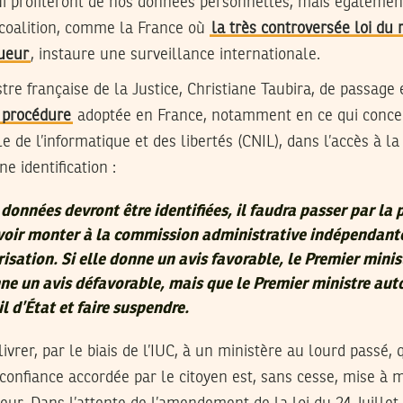
qui profiteront de nos données personnelles, mais égalemen
 coalition, comme la France où
la très controversée loi du
gueur
, instaure une surveillance internationale.
stre française de la Justice, Christiane Taubira, de passage 
a procédure
adoptée en France, notamment en ce qui concer
 de l’informatique et des libertés (CNIL), dans l’accès à l
e identification :
données devront être identifiées, il faudra passer par la
avoir monter à la commission administrative indépendant
sation. Si elle donne un avis favorable, le Premier minis
nne un avis défavorable, mais que le Premier ministre auto
il d’État et faire suspendre.
ivrer, par le biais de l’IUC, à un ministère au lourd passé, 
 confiance accordée par le citoyen est, sans cesse, mise à m