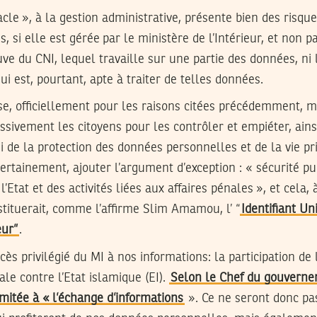
acle », à la gestion administrative, présente bien des risqu
, si elle est gérée par le ministère de l’Intérieur, et non p
ve du CNI, lequel travaille sur une partie des données, ni l
qui est, pourtant, apte à traiter de telles données.
ise, officiellement pour les raisons citées précédemment, 
passivement les citoyens pour les contrôler et empiéter, ainsi
ui de la protection des données personnelles et de la vie pr
 certainement, ajouter l’argument d’exception : « sécurité p
l’Etat et des activités liées aux affaires pénales », et cela,
stituerait, comme l’affirme Slim Amamou, l’ “
Identifiant U
eur”
.
cès privilégié du MI à nos informations: la participation de 
ale contre l’Etat islamique (EI).
Selon le Chef du gouverne
imitée à « l’échange d’informations
». Ce ne seront donc pa