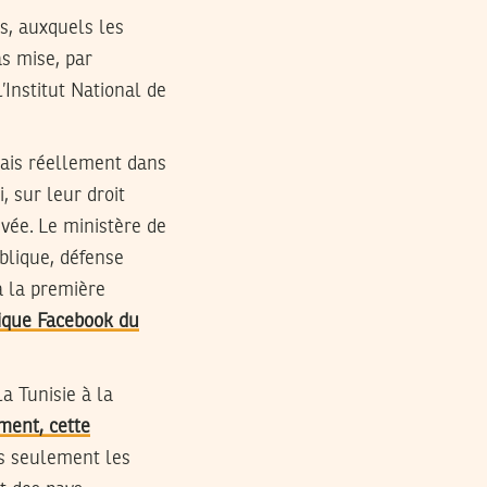
es, auxquels les
as mise, par
’Institut National de
mais réellement dans
, sur leur droit
ivée. Le ministère de
ublique, défense
 à la première
nique Facebook du
la Tunisie à la
ment, cette
s seulement les