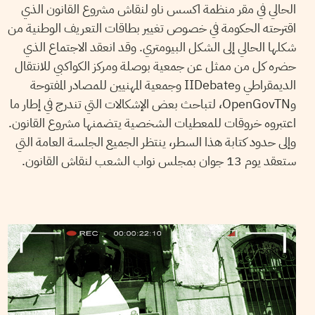
الحالي في مقر منظمة اكسس ناو لنقاش مشروع القانون الذي
اقترحته الحكومة في خصوص تغيير بطاقات التعريف الوطنية من
شكلها الحالي إلى الشكل البيومتري. وقد انعقد الاجتماع الذي
حضره كل من ممثل عن جمعية بوصلة ومركز الكواكبي للانتقال
الديمقراطي وIIDebate وجمعية المهنيين للمصادر المفتوحة
وOpenGovTN، لتباحث بعض الإشكالات التي تندرج في إطار ما
اعتبروه خروقات للمعطيات الشخصية يتضمنها مشروع القانون.
وإلى حدود كتابة هذا السطر، ينتظر الجميع الجلسة العامة التي
ستعقد يوم 13 جوان بمجلس نواب الشعب لنقاش القانون.
BALKIS AFIFA BOUSSETTA
19
Aug
2016