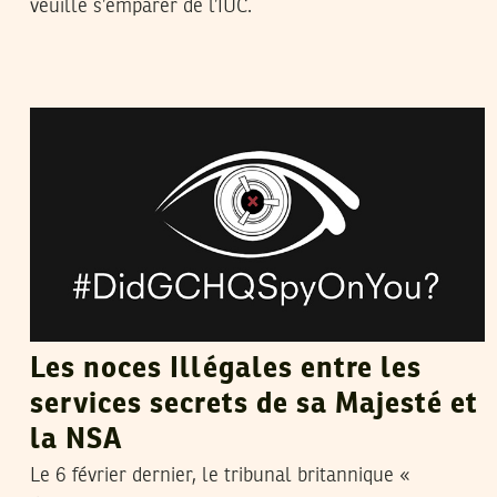
veuille s’emparer de l’IUC.
DHOUHA BEN YOUSSEF
24
Feb
2015
Les noces Illégales entre les
services secrets de sa Majesté et
la NSA
Le 6 février dernier, le tribunal britannique «