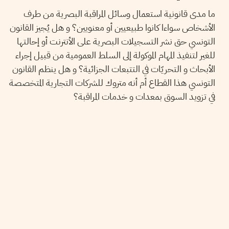
ما مدى قانونية استعمال وسائل المراقبة البصرية من طرف
الأشخاص سواءا كانوا طبيعيين أو معنويين؟ و هل يُجيز القانون
التونسي حق نشر التسجيلات البصرية على الأنترنت أو إحالتها
للغير لتنفيذ المهام الموكولة إلى السلط العمومية من قبيل إجراء
الأبحاث و التحريّات في التتبعات الجزائية؟ و هل ينظم القانون
التونسي هذا القطاع أم أنه متروك للشركات التجارية المتخصصة
في تزويد السوق بمعدات و خدمات المراقبة؟