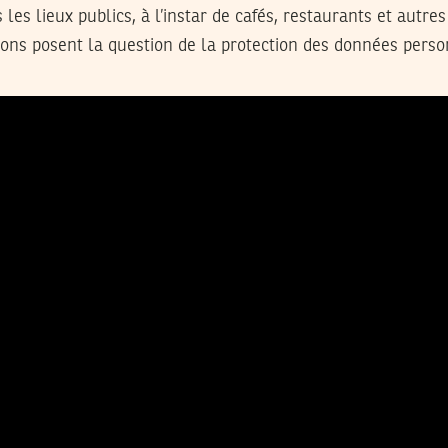
 les lieux publics, à l’instar de cafés, restaurants et autre
ions posent la question de la protection des données perso