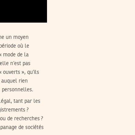
mme un moyen
 période où le
 « mode de la
elle n’est pas
 ouverts », qu’ils
e auquel rien
s personnelles.
légal, tant par les
gistrements ?
 ou de recherches ?
’apanage de sociétés