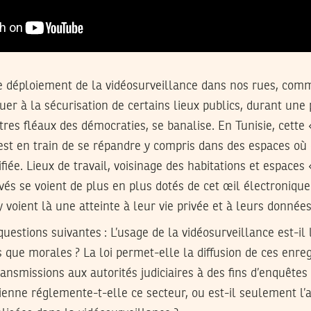
 le déploiement de la vidéosurveillance dans nos rues, co
buer à la sécurisation de certains lieux publics, durant une
tres fléaux des démocraties, se banalise. En Tunisie, cette
est en train de se répandre y compris dans des espaces où 
iée. Lieux de travail, voisinage des habitations et espaces «
ivés se voient de plus en plus dotés de cet œil électroniqu
y voient là une atteinte à leur vie privée et à leurs donnée
uestions suivantes : L’usage de la vidéosurveillance est-il 
que morales ? La loi permet-elle la diffusion de ces enre
ansmissions aux autorités judiciaires à des fins d’enquêtes
nisienne réglemente-t-elle ce secteur, ou est-il seulement l