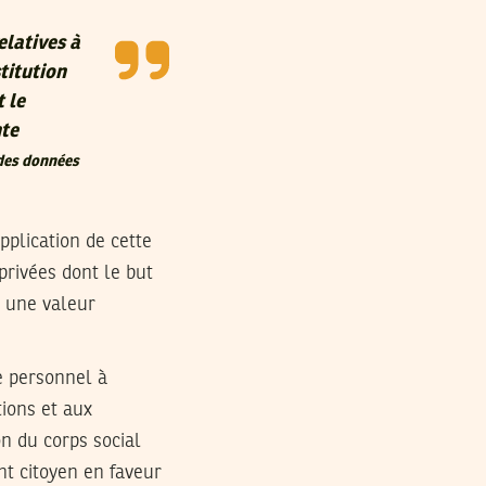
elatives à
titution
t le
nte
 des données
pplication de cette
 privées dont le but
r une valeur
e personnel à
tions et aux
on du corps social
nt citoyen en faveur