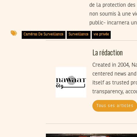
de la protection de
non soumis à une vi
public- incarnera un
Caméras De Surveillance
Surveillance
vie privée
La rédaction
Created in 2004, Na
centered news and 
itself as trusted p
transparency, accoun
Tous ses articles