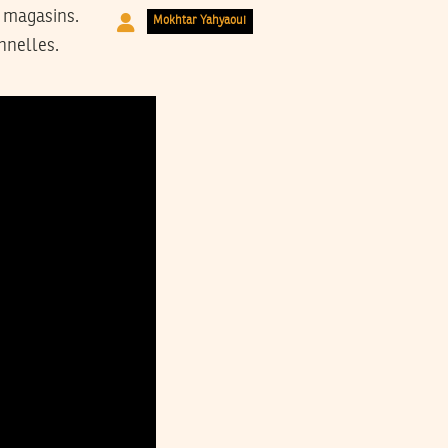
s magasins.
Mokhtar Yahyaoui
nnelles.