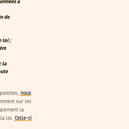
données à
in de
loi ;
ère
 la
oute
 question,
nous
tamment sur les
galement la
la loi.
Celle-ci