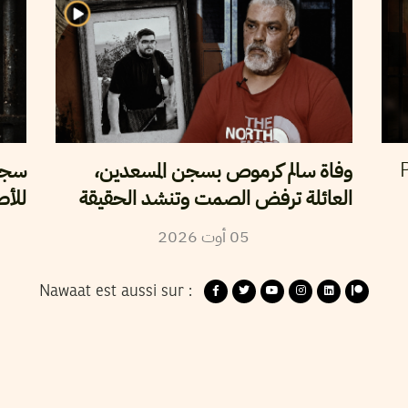
وفاة سالم كرموص بسجن المسعدين،
سجن 
P
العائلة ترفض الصمت وتنشد الحقيقة
للأص
2026
أوت
05
Nawaat est aussi sur :