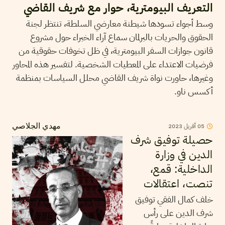
التعريف البيومترية، حوار مع شريف القاضي
وسط أجواء تسودها شيطنة معارضي السلطة، تنتظر لجنة
الحقوق والحريات بالبرلمان سماع آراء الخبراء حول مشروع
قانون جوازات السفر البيومترية، في ظل تخوفات حقوقية من
فرضيات الاعتداء على المعطيات الشخصية. لتفسير هذه المحاور
وغيرها، حاورت نواة شريف القاضي محلل السياسات بمنظمة
أكسس ناو.
2023
أفريل
05
مهدي الجلاصي
حصيلة توفيق شرف
الدين في وزارة
الداخلية: قمع،
تنصت، اعتقالات
خلف كمال الفقي توفيق
شرف الدين على رأس