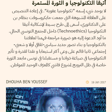
أتيقا التكنولوجيا و الثورة المستمرة
لا يوجد شيء إسمه ”تكنولوجيا عفوية“. في إعادة التنصيص
على العلاقة المشبوهة التي جمعت مايكروسوفت بنظام بن
علي الدكتاتوري، أسعى إلى طرح بسيط لإشكالية أتيقا
التكنولوجيا (Technoethics) داخل المجتمع التونسي الحالي.
ما أود الدعوة إليه هو ضرورة مراجعة فهمنا لعلاقتنا
بالتكنولوجيا و بناء تصور جديد سياسي-ثقافي أولا و شعبي-
إجتماعي ثانيا قائم على وعي أكثر استيعابا و نقدا لقدرة و تأثير
التكنولوجيا في صياغة ذواتنا و مستقبلنا في تونس مابعد الثورة
خاصة في ظل الترويج لمشروع فاشي كالمعرّف الوحيد للمواطن.
DHOUHA BEN YOUSSEF
19
Jan
2017