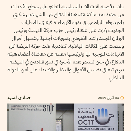
عادت قضية الاغتيالات السياسية لتطفو على سطح الأحداث
من جديد بعد ما كشفته هيئة الدفاع عن الشهيدين شكري
بلعيد ومحمد البراهمي في ندوة الأربعاء 9 فيفري. المعطيات
الجديدة ركزت على علاقة رئيس حزب حركة النهضة ورئيس
البرلمان المجمد راشد الغنوشي بتمويلات أجنبية وغسيل أموال
وتنصت على المكالمات الهاتفية. كعادتها، نفت حركة النهضة كل
الاتهامات الموجهة لها ولرئيسها معلنة عن مقاضاة أعضاء هيئة
الدفاع، في حين تستمر هذه الأخيرة في تتبع قياديين في النهضة
بتهم تتعلق بغسيل الأموال والتخابر والاعتداء على أمن الدولة
الداخلي.
2019
أفريل
04
حمادي لسود