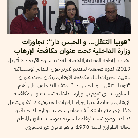
”فوبيا التنقل… و الحبس دار“: تجاوزات
وزارة الداخلية تحت عنوان مكافحة الإرهاب
عقدت المنظمة الوطنية لمناهضة التعذيب، يوم الأربعاء 3 أفريل
2019، ندوة صحفية لتقديم تقرير حول التدابير الإستثنائية
لتقييد الحريات أثناء مكافحة الإرهاب. و كان تحت عنوان
“فوبيا التنقل… و الحبس دار”. وقف المتدخلون على أهم
التجاوزات التي تقوم بها وزارة الداخلية تحت عنوان مكافحة
الإرهاب، و خاصةً منها إجراء المراقبات الحدودية S17، و يشمل
هذا الإجراء قرابة 30 ألف مواطن، حسب وزارة الداخلية، و
كذلك الوضع تحت الإقامة الجبرية بموجب القانون المنظم
لحالة الطوارئ لسنة 1978، و هو قانون غير دستوري.