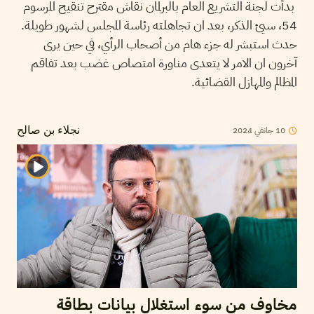
بدأت لجنة التشريع العام بالبرلمان نقاش مقترح تنقيح المرسوم
54، سيئ الذكر، بعد ان تجاهلته رئاسة المجلس لشهور طويلة.
حدث استبشر له جزء هام من أصحاب الرأي، في حين يرى
آخرون ان الامر لا يتعدى مناورة امتصاص غضب بعد تفاقم
المظالم والمهازل القضائية.
2024
جانفي
10
نجلاء بن صالح
مخاوف من سوء استغلال بيانات بطاقة