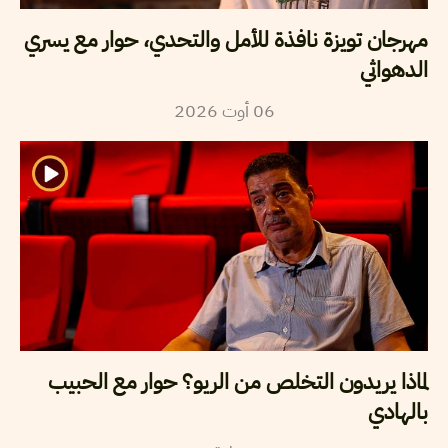
مهرجان تويزة نافذة للأمل والتحدي، حوار مع يسري
الدهواثي
2026
أوت
06
لماذا يريدون التخلص من الريو؟ حوار مع الحبيب
بالهادي