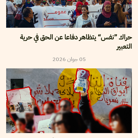
حراك ”نفس“ يتظاهر دفاعا عن الحق في حرية
التعبير
2026
جوان
05