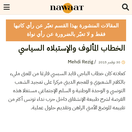
المقالات المنشورة بهذا القسم تعبّر عن رأي كاتبها
فقط و لا تعبّر بالضرورة عن رأي نواة
الخطاب المألوف والإستبلاه السياسي
Mehdi Rezig
/
2015
نوفمبر
30
كعادته كان خطاب الباجي قايد السبسي فارغا من المعنى مليء
بالكلام الشعبوي و المعجم الديني مركزا على تمجيد الشعب
التونسي و الوحدة الوطنية و السلم الإجتماعي مستغلا هذه
الفرصة لشرح طبيعة الإنشقاق داخل حزب نداء تونس أكثر من
تقييمه للوضع الأمني الراهن وتقديم حلول عملية.