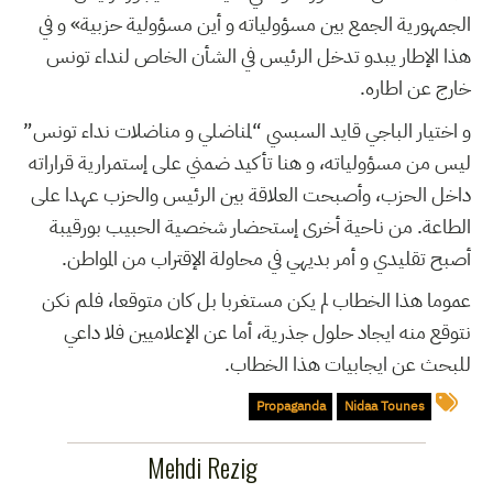
الجمهورية الجمع بين مسؤولياته و أين مسؤولية حزبية» و في
هذا الإطار يبدو تدخل الرئيس في الشأن الخاص لنداء تونس
خارج عن اطاره.
و اختيار الباجي قايد السبسي “لمناضلي و مناضلات نداء تونس”
ليس من مسؤولياته، و هنا تأكيد ضمني على إستمرارية قراراته
داخل الحزب، وأصبحت العلاقة بين الرئيس والحزب عهدا على
الطاعة. من ناحية أخرى إستحضار شخصية الحبيب بورقيبة
أصبح تقليدي و أمر بديهي في محاولة الإقتراب من المواطن.
عموما هذا الخطاب لم يكن مستغربا بل كان متوقعا، فلم نكن
نتوقع منه ايجاد حلول جذرية، أما عن الإعلاميين فلا داعي
للبحث عن ايجابيات هذا الخطاب.
Propaganda
Nidaa Tounes
Mehdi Rezig