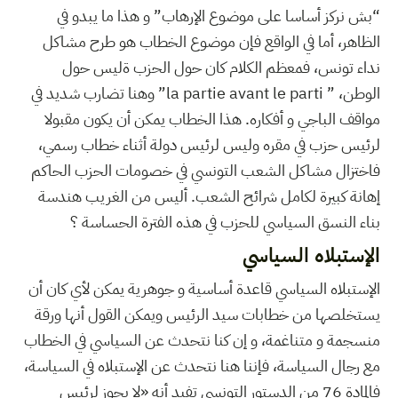
“بش نركز أساسا على موضوع الإرهاب” و هذا ما يبدو في
الظاهر، أما في الواقع فإن موضوع الخطاب هو طرح مشاكل
نداء تونس، فمعظم الكلام كان حول الحزب ةليس حول
الوطن، ” la partie avant le parti” وهنا تضارب شديد في
مواقف الباجي و أفكاره. هذا الخطاب يمكن أن يكون مقبولا
لرئيس حزب في مقره وليس لرئيس دولة أثناء خطاب رسمي،
فاختزال مشاكل الشعب التونسي في خصومات الحزب الحاكم
إهانة كبيرة لكامل شرائح الشعب. أليس من الغريب هندسة
بناء النسق السياسي للحزب في هذه الفترة الحساسة ؟
الإستبلاه السياسي
الإستبلاه السياسي قاعدة أساسية و جوهرية يمكن لأي كان أن
يستخلصها من خطابات سيد الرئيس ويمكن القول أنها ورقة
منسجمة و متناغمة، و إن كنا نتحدث عن السياسي في الخطاب
مع رجال السياسة، فإننا هنا نتحدث عن الإستبلاه في السياسة،
فالمادة 76 من الدستور التونسي تفيد أنه «لا يجوز لرئيس