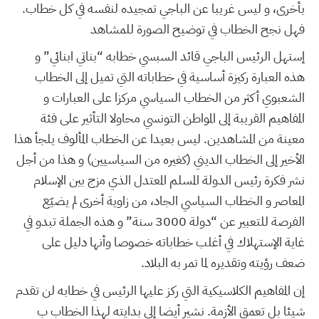
بأخرى، و ليس غريبا عن الباجي تمجيده لنفسه في كل خطاب.
فهل نجح الخطاب في توضيح الصورة للمشاهد
إستهل الرئيس الباجي قائد السبسي خطابه “بناتي ابنائي” و
هذه العبارة ركيزة أساسية في خطاباته التي تميل إلى الخطاب
الشعبوي أكثر من الخطاب السياسي مركزا على العبارات و
المفاهيم القريبة إلى المواطن التونسي محاولا التأثير على فئة
معينة من المشاهدين. ليس بعيدا عن الخطاب المألوف يلجأ هذا
الأخير إلى الخطاب الديني (كغيره من السياسيين) و هذا من أجل
نشر فكرة رئيس الدولة المسلم المعتدل الذي مزج بين الإسلام
المعاصر و الخطاب السياسي الجاد، من زاوية أخرى لم يضيّع
الفرصة للتعبير عن “دولة 3000 سنة” و هذه الجملة تبدو في
غاية الإستهلاك في أغلب خطاباته خصوصا وأنها دليل على
ضعف رؤيته وتقديره لما تمر به البلاد.
إن المفاهيم الكلاسيكية التي ركز عليها الرئيس في خطابه لن تقدم
شيئا بل تعمق الأزمة. نشير أيضا إلى بدايته لهذا الخطاب ب