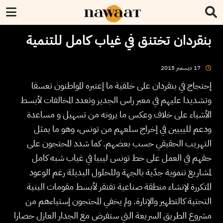
بنقردان تختنق في غياب كامل للتنمية
2015
ديسمبر
17
إحتجاج في بنقردان على خلفية ما إعتبره المواطنون تعسفا
وتشديدا عليهم في معبر راس الجدير وتعدد المخالفات لأبسط
الأشياء على خلاف وعكس ما يرونه من تسهيل و مساعدة
ودعم لليبيين في إخراج سلعهم من تونس، وهو ما يمثل
التهريب الحقيقي حسب بعضهم. كما شدد المحتجون على
حقهم في العمل على خط تونس ليبيا في غياب شبه كامل
لمشاريع تنموية جدّية بالجهة وللحلول البديلة رغم الوعود
المتكررة لإنشاء منطقة صناعية تفتقر لأبسط مقومات البنية
التحتية كالتطهير والإنارة. ولم يخفي المحتجون إستياءهم من
مشروع الطريق السريعة التي ستفرض مع الجدار العازل حصارا