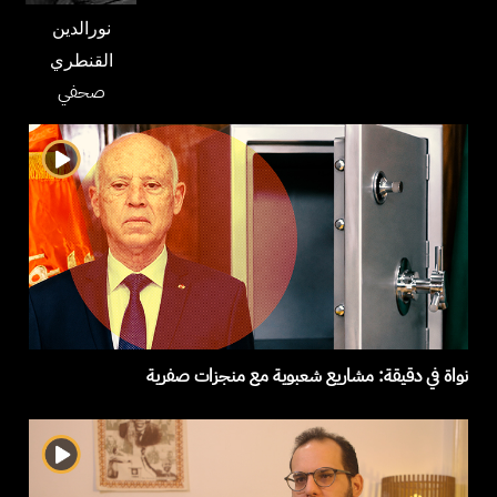
نورالدين
القنطري
صحفي
نواة في دقيقة: مشاريع شعبوية مع منجزات صفرية