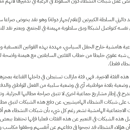
ئص عمل شبكات النشطاء دون السقوط في الرغبة في تدميرها لأنهم م
بأحد دائرتي السلطة الكبيرتين (إعلام/جهاز دولة) وهو نقد يخوض صراعا 
نفسه كتواصل لشبكاا وبنى سلطوية مهيمنة في المجتمع. ويعتبر نقد المنت
ماعية هامشية خارج الحقل السياسي، مهددة بهذه القوانين التعسفية
بشكل شبه عفوي خليطا من خطاب الفئتين السابقتين مع هيمنة واضحة لخ
شطاء فقط).
ذه الفئة الاخيرة. فهي فئة مازالت تستبطن في داخلها القناعة بعجزها 
 في وضعية بلادة مواطنية، أي في وضعية سلبية من الفعل المواطني وال
درج في إطار مشاريع جماعية اخرى لا تتبنى صراحة مطالبها الجزئية. 
لى شبكات النشطاء الهاميشيين، عن دفع هذه الشبكات لتبني مطالب
فئات الاجتماعية الهامشية تشعر رغم كل شيء بأن شبكات النشطاء هم أ
 هذه الشبكات في التعبير عن هذه الفئات فعليا فإنها تحتفظ ببعض ال
ن هؤلاء النشطاء قد نجحوا في دفاعهم عن أنفسهم وحققوا مكاسب و