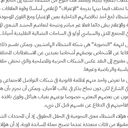
ضا تختلف فيما بينها بدرجة “الإعتراف” (إعلامي أساسا) وقوة العلاقات مع
لنشطاء (مع أخذ تناقضاتهم الداخلية بعين الإعتبار) ومع القوى الموجودة 
ة والإعلام يبقى دائما فعلا غير مباشر ونتيجة لتعاضم الحشد الشعبي 
ي المجتمع المدني والسياسي أو/و في الساحات النضالية التقليدية أحيانا…
ض لتهمة “النخبوية” هي شبكة النشطاء الهامشيين. ويمكن تفسير ذلك ب
ا عن الأشخاص بوصفهم أشخاصا بعيدين عن الاستقطابات المختلفة.
 مفتوح إلى النقد عكس الشبكات الحزبية والمصلحية والتي تختفي خل
ياسية والرياضية وغيرها.
 ما تعرض واحد منهم لمظلمة قانونية في شبكات التواصل الاجتماعي و
ي الشارع لكن دون نجاح يذكر في غالب الأحيان. ويمكن أن نجزم بأن ه
عون عن بعضهم البعض، خصوصا بوعيهم بغياب هياكل وقوى نافذة 
كفاحيتهم في الدفاع عن نفسهم قبل كل شيء.
اء النشطاء معنى النجومية في الحقل الحقوقي. إذ أن المحددات الشخص
مقبولا من فئات متعددة عندما تصبح حملة المساندة قوية. إذ أن هؤلا