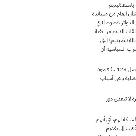
باستقلاليتهم
لشأن العام من مساندة
الدوائر خصوصا) في
حلقات الدعم من بقية
الة قضيتهم) التي
حزاب السياسية أن
أما فشلهم في الدفاع عن بقية المعنيين بقضايا مماثلة لقضاياهم (قانون 52، الفصل 230، الفصل 128…) فيعود
 فعلية وهي أسباب
 لا تتعدى دور
شبكة لهم، أي أنهم
أقرب إلى تقديم