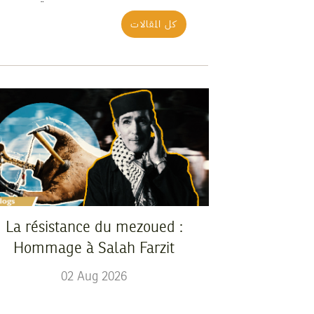
كل المقالات
La résistance du mezoued :
Hommage à Salah Farzit
02
Aug
2026