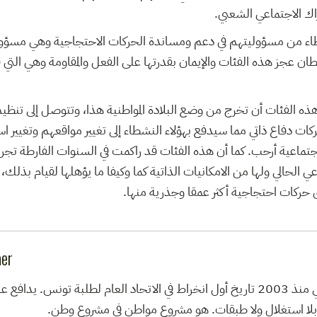
اك الاجتماعي الشعبي.
طاء من مسؤوليتهم في دعم ومساندة الحركات الاحتجاجية وهي مسؤولي
ان عجز هذه الفئات والإيمان بقدرتها على الفعل والمقاومة وهي الت
هذه الفئات أن تخرج من وضع البلادة المواطنية هذا، وتتوصل إلى تنظيم
ات دفاع ذاتي مما سيدفع بهؤلاء النشطاء إلى تغيير مواقعهم وتغيير اس
اجتماعية أرحب. كما أن هذه الفئات قد راكمت في السنوات الفارطة تج
 الحالي ولها من الامكانيات الذاتية كما وكيفا ما يؤهلها لقيام بذلك، 
 حركات احتجاجية أكثر عمقا وجذرية منها.
aer
مطاع أمين الواعر، ناشط سياسي وجمعياتي منذ 2003 تاريخ أول انخراط في الاتحاد العام لطلبة ت
بلا استغلال ولا طبقات. هو مشروع مواطن في مشروع وطن.