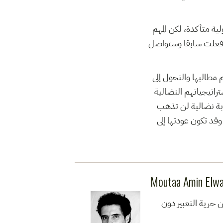
ة متأكدة، لكن المهم
ي فعلت سابقا وستواصل
 مطالبها والتحول إلى
تراتيجياتهم النضالية
ربة نضالية لن تذهب
وقد تكون عودتها إلى
Moutaa Amin Elw
ونس. يدافع عن حرية التعبير دون