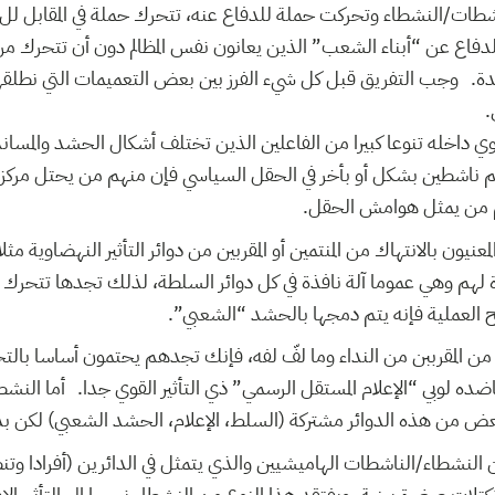
طات/النشطاء وتحركت حملة للدفاع عنه، تتحرك حملة في المقابل لل
لدفاع عن “أبناء الشعب” الذين يعانون نفس المظالم دون أن تتحرك من 
دة. وجب التفريق قبل كل شيء الفرز بين بعض التعميمات التي نطلقها
.
داخله تنوعا كبيرا من الفاعلين الذين تختلف أشكال الحشد والمساند
هم ناشطين بشكل أو بأخر في الحقل السياسي فإن منهم من يحتل مركز
م من يمثل هوامش الحقل.
عنيون بالانتهاك من المنتمين أو المقربين من دوائر التأثير النهضاوية مث
لهم وهي عموما آلة نافذة في كل دوائر السلطة، لذلك تجدها تتحرك 
جح العملية فإنه يتم دمجها بالحشد “الشعبي”.
من المقرببن من النداء وما لفّ لفه، فإنك تجدهم يحتمون أساسا بالتحرك
ضده لوبي “الإعلام المستقل الرسمي” ذي التأثير القوي جدا. أما النشطا
عض من هذه الدوائر مشتركة (السلط، الإعلام، الحشد الشعبي) لكن بد
 النشطاء/الناشطات الهاميشيين والذي يتمثل في الدائرين (أفرادا و
 تكتلات صغيرة بينية، ويفتقد هذا النوع من النشطاء نسبيا إلى التأثير ا