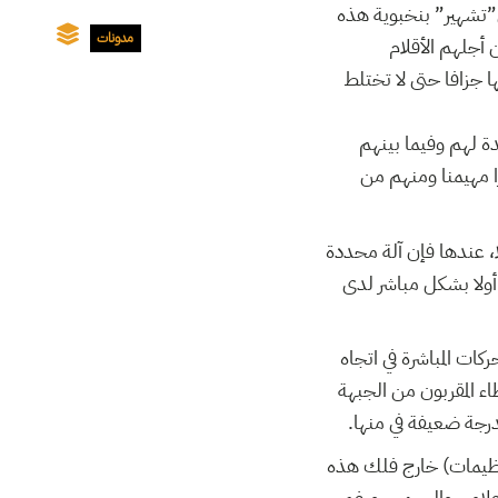
”تشهير” بنخبوية هذه
مدونات
أجلهم الأقلام
 جزافا حتى لا تختلط
ة لهم وفيما بينهم
ا مهيمنا ومنهم من
لا، عندها فإن آلة محددة
أولا بشكل مباشر لدى
ات المباشرة في اتجاه
ء المقربون من الجبهة
رجة ضعيفة في منها.
تنظيمات) خارج فلك هذه
لإعلامي والرسمي. ورغم