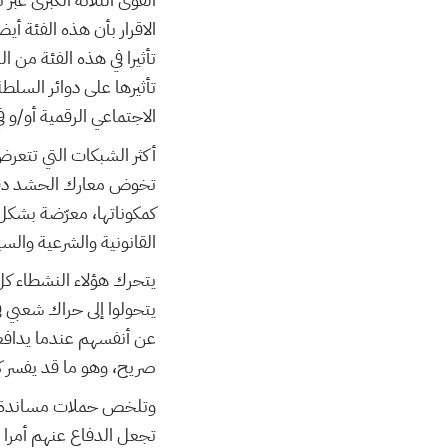
الاقرار بأن هذه الفئة أي
تأثيرا في هذه الفئة من ا
تأثيرها على دوائر السلط
الاجتماعي الرقمية أو/و ف
أكثر الشبكات التي تتعر
تخوض معارك الحشد دفاع
كمكوناتها، معرّضة بشكل
القانونية والشرعية والس
يتحرك هؤلاء النشطاء كل
يتحولوا إلى حراك شعبي ف
عن أنفسهم عندما يداف
صريح، وهو ما قد يفسر 
وتلخص حملات مساندة هؤل
تجعل الدفاع عنهم أمرا 