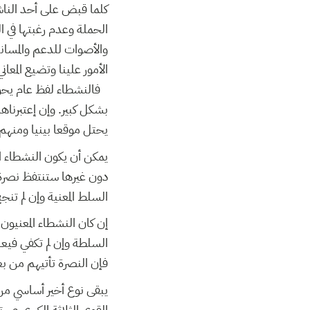
كلما قبض على أحد الناش
الحملة وعدم رغبتها في ا
والأصوات للدعم والمسان
الأمور علينا وتضيع المعاني
فالنشطاء لفظ عام يحوي 
بشكل كبير. وإن إعتبرنا
يحتل موقعا بينيا ومنه
يمكن أن يكون النشطاء الم
دون غيرها ستنتفظ نصرة 
السلط المعنية وإن لم تن
إن كان النشطاء المعنيون 
السلطة وإن لم تكفي فيعا
فإن النصرة تأتيهم من ب
يبقى نوع أخير أساسي من
القوى الثلاثة الكبرى عبر