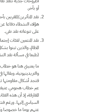
أطروحات جدّية نتقد نقا
أو بأخر.
نقد المتأثرين/المقربين 
هؤلاء النشطاء دفاعا عن 
على تنوعاته نقد نفي.
نقد المنتمين لفئات إجت
المظالم، والذين تبنوا 
(طبعا في مسألة نقد الن
ما يعنيني هنا هو خطاب ه
والتريدينيونية، وبقائها
فتجد أشكال مقاومتها تن
عبر خطاب هجومي عنيف ع
المفارقة، إذ أن هذه ال
السياسي إليها. ورغم فشل
عنهم يوما ما خصوصا وأ