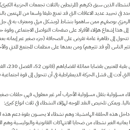
شطاء الذين سبق ذكرهم (المرتبطين بالثلاث تجمعات الحزبية الكبرى) 
 في تحييد عديد الاعاقات التي قد تمنع طيفا واسعا من المهتمين با
 الرمزي بوصفهم ممن ساهموا بنشاط (وبشكل مرئي ومعترف به في جل 
ا إلى هذا إشعاع هؤلاء الأفراد على صفحات التواصل الاجتماعي وقوة 
تحول إلى ظاهرة عامة تفرض على الصحافة (جزء صغير عبر إيمانه بعد
ثير الناس (أو قد تثيرهم) ومن بعدها على منظمات المجتمع المدني والأ
التي أدت إلى فشل الحركة الديمقراطية في أن تتحول إلى قوة اجتماعية
ء مسؤولية بثقل مسؤولية الأحزاب أمر غير معقول، فهي حلقات صغيرة
ليا. ويمكن تلخيص النقد الموجه لهؤلاء النشطاء في ثلاث انواع كبرى:
داخل هذه الحلقة الهامشية: وهم نشطاء لا يحسون بقوة دعم هذه ال
عانيه الغير نشطاء من ضحايا الانتهاكات القانونية والبوليسية وهم ال