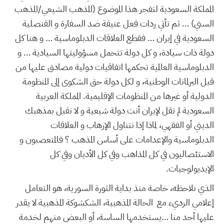
المملكة السعودية لتفجر هذا الموضوع (المذهب الشيعي/المذهب
السني) … ثم تأتي ردات فعل عنيفة ضد السفارة و القنصلية
السعودية في إيران … فقطع العلاقات الدبلوماسية … و هنا كل
دولة ذات سيادة، و كل دولة تتحمل مسؤوليتها السيادية … و
الدبلوماسية العالمية تحكمها اتفاقيات دولية مصادق عليها من
قبل البرلمانات الوطنية، و لكل دولة حق الشكوى إلى المنظومة
الدولية أو غيرها من المنظومات الإقليمية. المملكة العربية
السعودية لم تقل لإيران أنت دولة شيعية و لا نقبل بمذهبك
الديني أو الفقهي، لماذا إذا نتناول الإرهاب و العلاقات
الدبلوماسية والإعدامات على أساس المذهب ؟ فالمتعصبون و
الاستئصاليون في كل المذاهب وفي كل الأديان وفي كل
الإيديولوجيات.
الذي نلاحظه، خاصة منذ بداية الثورة السورية، هو التعامل
إعلامي الرديء مع الحالة المذهبية، الشكشوكة المذهبية لا يقدر
عليها أحد منا …يستخدمها الساسة، أو البعض منهم لخدمة