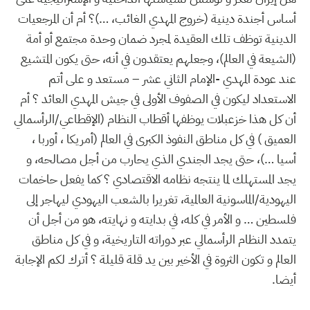
أساس أجندة دينية (خروج المهدي الغائب، …)؟ أم أن المرجعيات
الدينية توظف تلك العقيدة لمجرد ضمان وحدة مجتمع أو أمة
(الشيعة في العالم)، وجعلهم يعتقدون في أنه، حتى يكون المتشيع
عند عودة المهدي -الإمام الثاني عشر – مستعد و على أتم
الاستعداد ليكون في الصفوف الأولى في جيش المهدي العائد ؟ أم
أن كل هذا خزعبلات يوظفها أقطاب النظام (الإقطاعي/الرأسمالي
العميق ) في كل مناطق النفوذ الكبرى في العالم (أمريكا ، أوربا ،
أسيا …)، حتى يجد الجندي الذي يحارب من أجل مصالحه، و
يجد المستهلك لما ينتجه نظامه الاقتصادي ؟ كما يفعل حاخمات
اليهودية/الماسونية العالمية، تغريرا بالشعب اليهودي ليهاجر إلى
فلسطين … و الأمر في كله، في بدايته و نهايته، هو من أجل أن
يتمدد النظام الرأسمالي عبر دوراته التاريخية، و في كل مناطق
العالم و تكون الثروة في الأخير بين يد قلة قليلة ؟ أترك لكم الإجابة
أيضا.