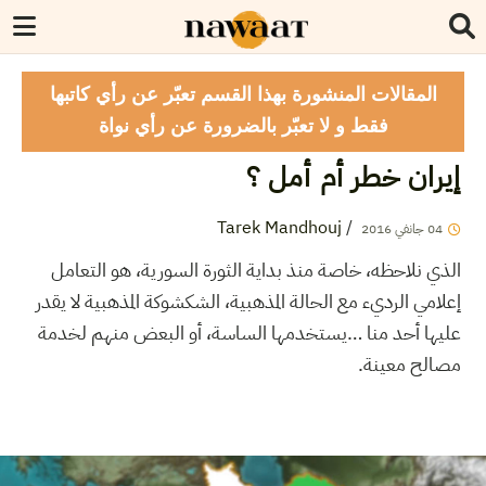
المقالات المنشورة بهذا القسم تعبّر عن رأي كاتبها
فقط و لا تعبّر بالضرورة عن رأي نواة
إيران خطر أم أمل ؟
Tarek Mandhouj
/
04
جانفي
2016
الذي نلاحظه، خاصة منذ بداية الثورة السورية، هو التعامل
إعلامي الرديء مع الحالة المذهبية، الشكشوكة المذهبية لا يقدر
عليها أحد منا …يستخدمها الساسة، أو البعض منهم لخدمة
مصالح معينة.