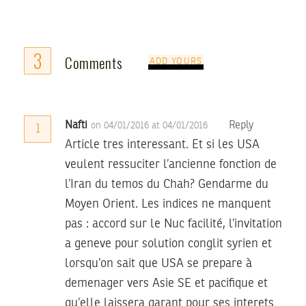
3
Comments
ADD YOURS
Nafti
Reply
on 04/01/2016 at 04/01/2016
1
Article tres interessant. Et si les USA
veulent ressuciter l’ancienne fonction de
l’Iran du temos du Chah? Gendarme du
Moyen Orient. Les indices ne manquent
pas : accord sur le Nuc facilité, l’invitation
a geneve pour solution conglit syrien et
lorsqu’on sait que USA se prepare à
demenager vers Asie SE et pacifique et
qu’elle laissera garant pour ses interets