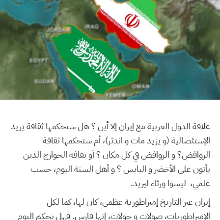
علاقة الدول العربية مع إيران إلا أين ؟ هل ستحكمها ثقافة يزيد
الإستئصالية (و يزيد مات و اندثر)، أم ستحكمها ثقافة
الروافض؟ و الروافض في كل مكان ؟ أو ثقافة الخوارج الذين
يأتون على الأخضر و اليابس ؟ و أهل السنة اليوم، حسب
علمي، ليسوا ورثاء ليزيد.
إيران عبر التاريخ إمبراطورية عظمى، كان لها، كما لكل
الإمبراطوريات، صولات و جولات، إنها فارس. فهل يحكم اليوم