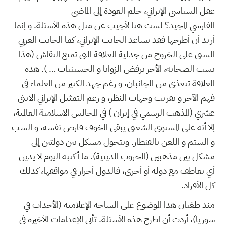
عقل السياسي الإيراني، حلم العودة إلى الماضي
الفارسي المجيد؟ لست هنا لأجيب عن مثل هذه الأسئلة. و إنما
أريد أن أطرحها فقد تساعد الجانب الإيراني، كما الجانب العربي
السني على الخروج من جدلية العلاقة التي تمنع النقاش (هذا
يسب الصحابة، الأخر يرفض الزوايا و الحسينيات … ). هذه
العلاقة تتغذى من الجانبان، و رغم جهد الكثير من العلماء في
فهم الآخر و تقريب وجهات النظر، و رغم التمثيل الإيراني الاثنى
عشري (المذهب الرسمي في إيران ) في المجالس الاسلامية العالمية،
إلا أنه على المستوى الشعبي يبقى الخوف فارض نفسه، و السب
و الشتم و اللعن بالقنطار. ويتحول مشكل بين دولتين إلى
مشكل بين مذهبين (الحروب الدينية). ما أكتبه اليوم لا يدين
أي تعاطف مع دولة أو أخرى، فالدول أحرار في مواقفها، كذلك
كل الأفراد.
منذ طغيان هذا الموضوع على الساحة الإعلامية (الأحداث في
سوريا)، أردت أن اطرح هذه الأسئلة. تأتي الإعدامات الأخيرة في