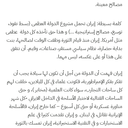
مصالح معينة.
كلمة بسيطة: إيران تحمل مشروع الدولة العظمى (بسط نفوذ،
توسع، مصالح إستراتيجية …) و هذا حق تأخذه كل دولة عظمى
مثل أمريكا. إيران منذ قيام الثورة وظفت الوقت لصالحها، بنت
بداية حضارة، نظام سياسي مستقر، صناعات، وقيم. أن نتفق
على هذا أو على عكسه، ليس مهما.
إيران فهمت أن الدولة من أجل أن تكون لها سيادة يجب أن
تفكر بفكر الإمبراطورية، فكونت علماء في كل الميادين، خلقت لهم
كل ساحات التجارب، سواء كانت العلمية (مخابر )، و حتى
الساحات القتالية لاختبار الأسلحة في الداخل الايراني -كل شهر
مناورة عسكرية أو حتى كل أسبوع – كما خارج إيران، فالأسلحة
الإيرانية تقاتل، في لبنان. و إيران تقدمت كثيرا في علم
الاستخبارات و في التقنية الاستخبراتية، إيران تمسك بالثورة