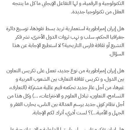
التكنولوجية و الرقمية، و لها التفاعل الإيجابي ما كل ما ينتجه
العقل من تكنولوجيا جديدة.
هل إيران إمبراطورية استعمارية تريد بسط نفوذها، توسيع دائرة
جغرافيا الحكم، سلب و نهب ثروات الدول الأخرى، نشر فكر
التشيع أو ثقافة فارس التاريخية؟ لا استطيع الإجابة عن هذا
السؤال.
هل إيران إمبراطورية من نوع جديد، تعمل على تكريس التعاون
بين الدول، و تكريس ثقافة التعارف بين الشعوب العربية و
غيرها، من أجل عالم جديد تحكمه قيم عالمية مشتركة (التعارف،
التسامح، التعاون، تبادل العلوم و الاختراعات، …) وكل هذا من
أجل نظام كوني جديد يرسم العدالة بين الناس، يحارب الفقر و
الجهل و الأمية…)؟ لست أدري، أترك لكم الإجابة.
هل إيران تفكر و تؤسس لسياستها الداخلية و الإستراتيجية على