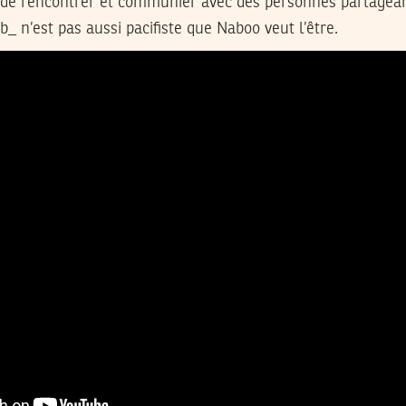
 de rencontrer et communier avec des personnes partage
_ n’est pas aussi pacifiste que Naboo veut l’être.