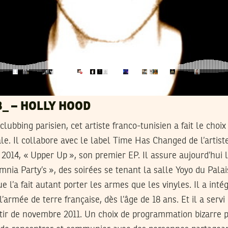
_ – HOLLY HOOD
lubbing parisien, cet artiste franco-tunisien a fait le choi
e. Il collabore avec le label Time Has Changed de l’artist
n 2014, « Upper Up », son premier EP. Il assure aujourd’hui l
mnia Party’s », des soirées se tenant la salle Yoyo du Palai
e l’a fait autant porter les armes que les vinyles. Il a inté
’armée de terre française, dès l’âge de 18 ans. Et il a serv
rtir de novembre 2011. Un choix de programmation bizarre 