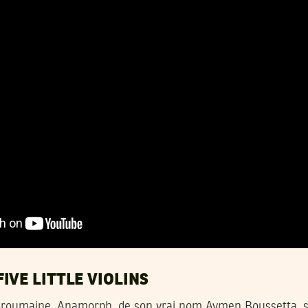
IVE LITTLE VIOLINS
 roumaine, Anamorph, de son vrai nom Aymen Boussetta, s