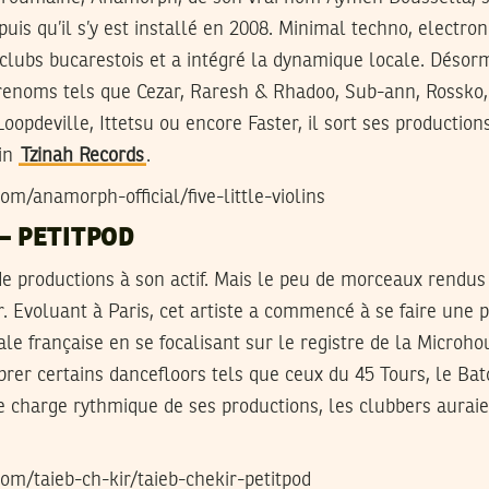
uis qu’il s’y est installé en 2008. Minimal techno, electro
 clubs bucarestois et a intégré la dynamique locale. Désor
e renoms tels que Cezar, Raresh & Rhadoo, Sub-ann, Rossko
oopdeville, Ittetsu ou encore Faster, il sort ses production
in
Tzinah Records
.
om/anamorph-official/five-little-violins
 – PETITPOD
e productions à son actif. Mais le peu de morceaux rendus 
. Evoluant à Paris, cet artiste a commencé à se faire une p
le française en se focalisant sur le registre de la Microhou
brer certains dancefloors tels que ceux du 45 Tours, le Bat
e charge rythmique de ses productions, les clubbers auraie
om/taieb-ch-kir/taieb-chekir-petitpod