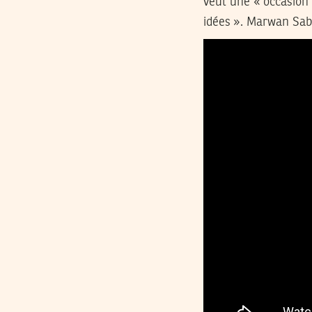
veut une « occasion
idées ». Marwan Sabb