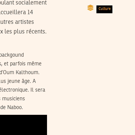
voulant socialement
Culture
ccueillera 14
autres artistes
x les plus récents.
n backgound
s, et parfois même
d’Oum Kalthoum.
plus jeune âge. A
 électronique. Il sera
es musiciens
e de Naboo.