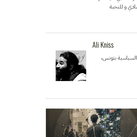
صادي و للنخبة
Ali Kniss
 السياسية بتونس،