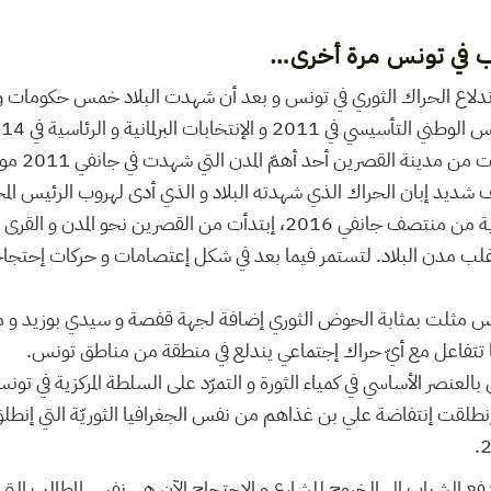
اب في تونس مرة أخرى…
اع الحراك الثوري في تونس و بعد أن شهدت البلاد خمس حكومات و
موجة إحتاجاجا
شديد إبان الحراك الذي شهدته البلاد و الذي أدى لهروب الرئيس المخل
إنتشرت الإحتجاجات بداية من منتصف جانفي 2016، إبتدأت من القصرين نحو ال
لب مدن البلاد. لتستمر فيما بعد في شكل إعتصامات و حركات إحتجا
ونس مثلت بمثابة الحوض الثوري إضافة لجهة قفصة و سيدي بوزيد و
ا تتفاعل مع أيّ حراك إجتماعي يندلع في منطقة من مناطق تونس.
نصر الأساسي في كمياء الثورة و التمرّد على السلطة المركزية في تونس،
نطلقت إنتفاضة علي بن غذاهم من نفس الجغرافيا الثوريّة التي إنطلق
تدفع الشباب إلى الخروج للشارع و الإحتجاج الآن هي نفس المطالب التي