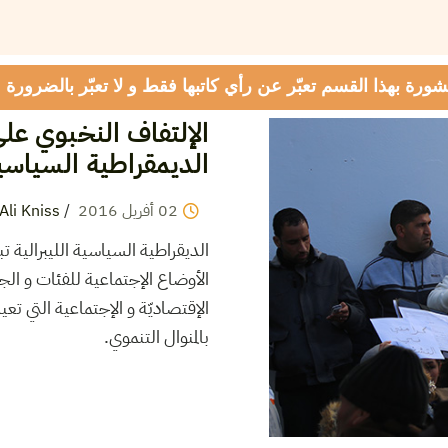
شورة بهذا القسم تعبّر عن رأي كاتبها فقط و لا تعبّر بالضرورة
الإلتفاف النخبوي عل
الديمقراطية السياسية
02
أفريل
2016
/
Ali Kniss
الديقراطية السياسية الليبرالية ت
الأوضاع الإجتماعية للفئات و الج
الإقتصاديّة و الإجتماعية التي 
بالمنوال التنموي.