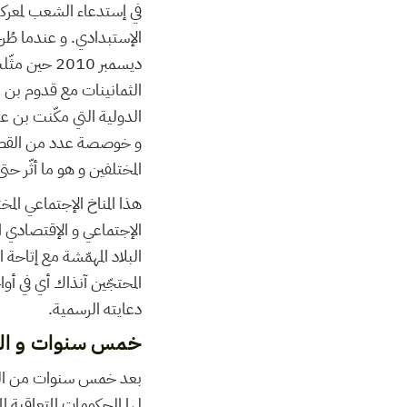
في إستدعاء الشعب لمعركة
ديسمبر 010
الثمانينات مع قدوم بن 
الدولية التي مكّنت بن ع
و خوصصة عدد من القطاعا
المختلفين و هو ما أثّر حت
هذا المناخ الإجتماعي الم
الإجتماعي و الإقتصادي ا
البلاد المهمّشة مع إتاح
دعايته الرسمية.
خمس سنوات و الحر
بعد خمس سنوات من الحرا
لها الحكومات المتعاقبة ا