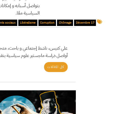
بتواصل أسبابه و إمكانات
السياسية معًا.
ts sociaux
Libéralisme
Corruption
Chômage
17 Décembre
علي كنيس، ناشط إجتماعي و باحث، متحصل 
أواصل دراسة ماجستير علوم سياسية بنف
كل المقالات