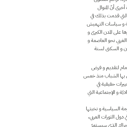
رى أنّ المنوال
م تقع مراجعته رغم الوعود التي قدمت بذلك في
دية و سياسات التهميش
ا على المدن الكبرى و
غربي نحو العاصمة و
كان و السكنى لسنة
لأمام لتقديم و فرض
ادي بها الشباب منذ خمس
ييرات حقيقية في
ّة و الإجتماعية التي
مة السياسية و نخبتها
قي دول الثورات العربي،
لحراك الذي سيستمرّ