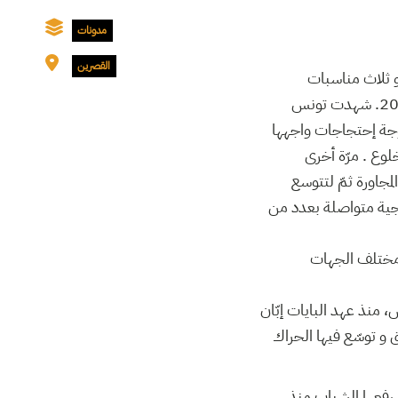
مدونات
القصرين
 ثلاث مناسبات
إنتخابيّة ; إنتخابات المجلس الوطني التأسيسي في 2011 و الإنتخابات البرلمانية و الرئاسية في 2014. شهدت تونس
ت إنطلقت من مدينة القصرين أحد أهمّ المدن التي شهدت في جانفي 2011 موجة إحتجاجات واجهها
وع . مرّة أخرى
مدن و القرى المجاورة ثمّ لتتوسع
جية متواصلة بعدد من
 مختلف الجهات
 منذ عهد البايات إبّان
 و توسّع فيها الحراك
 رفعها الشباب منذ