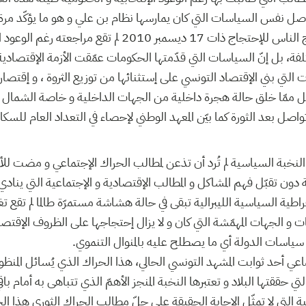
 نفس السياسات التي كان يمارسها نظام بن علي و هو ما يؤكّد مرة أخ
التنموي الذي أدّى لخروج الناس للإحتجاج ذات 17 ديسمبر 2010 ل
تلفة، بل إنّ السياسات التي قدّمتها الحكومات عمّقت الأزمة الإقتصا
لتي بني الإقتصاد التونسي على إستثنائها من توزيع الثروة ، و إقتصاره
ممّا خلق حالة هجرة داخلية من الجهات الداخلية و خاصة الشمال ال
واصل بعد الثورة كما بيّن المعهد الوطني لإحصاء في التعداد العام للس
ّ النخبة السياسية لم تُرد أن تذعن لمطالب الحراك الإجتماعي و مضت ل
 دون تقبّل فهم المشاكل و المطالب الإقتصادية و الإجتماعية التي ين
طية السياسية الليبرالية تبقى في حالة هشاشة مستمرّة طالما لم تقع تغ
ت و الجهات المهمّشة التي كان و لا يزال إحتجاجها على الظروف الإقتصادي
سياسات الدولة أي ما يصطلح عليه بالمنوال التنموي.
عي أحد ثوابت المشهد التونسي الحالي، هذا الحراك الذي يُسائل المنظو
لتي حققتها البلاد و تعتبرها النخبة المنجز الأهمّ الذي تتباهى به أمام با
ية التي لا تمثّل الإجابة الحقيقة على جلّ مطالب الحراك الثوري هذا ا