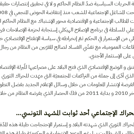
 الحريات السياسية ضدّ النظام الحاكم و لا في تحقيق إنتصارات حقيق
2 حين مثّلت المطالب الإجتماعية و الإقتصادية محور الإشتباك مع النظام الحاكم
علي للسلطة في برنامج الإصلاح الهيكلي إستجابة لحزمة الإصلاحات 
لي من الإستمرار في الحكم ثمّ إنخراطه في سياسة الإنقتاح الإقتصادي 
ت العمومية، مع تفشّي الفساد لصالح المقرّبين من النظام من رجال
ى على الإستثمار الأجنبي.
ختنق و الوضع الإقتصادي الذي فتح البلاد على مصراعيها للّبرلة الإقتصادي
لذي أدّى إلى جملة من التراكمات المجتمعيّة التي مهّدت للحراك الثوري
ة الفرصة لإنتشار المعلومات من خلال وسائل الإعلام الجديد بفضل التطو
المحتجّين آنذاك أي في أواخر 2010 و بداية 2011 من فكّ الحصار الذي يفرضه 
اك الإجتماعي أحد ثوابت المشهد التونسي…
ك الثوري الذي شهدته البلاد و إستمرار الإحتجاجت طيلة هذه المدّة م
لمطالب التي طالبت بها رغم الوعود الإنتخابية و الحكوميّة طيلة هذه ال