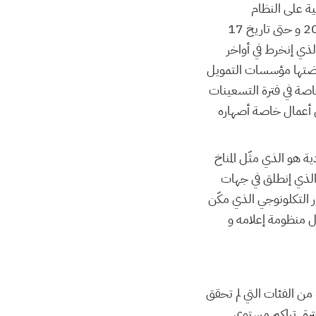
ية على النظام
الإستبدادي. و عندما طُرحت المشاغل الإجتماعية للشعب منذ إنتفاضة الحوض المنجمي في 2008 و حتى تاريخ 17
 الذي إنخرط في أواخر
فرضتها مؤسسات التمويل
خاصة في فترة التسعينات
 أعمال خاصة أصهاره
ة هو الذي مثّل المناخ
 الذي إنطلق في جهات
ر التكلونوجي الذي مكّن
النظام من خلال منظومة إعلامه و
ن الفئات التي لم تحقق
فترة. تراكم مستوى