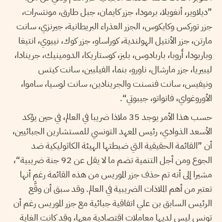
”ديلاوير، أنغويلا، برمودا، جزر كايمان، جبل طارق، مونتسرات،
جزر توركس وكايكوس، الجزر العذراء البريطانية، جيرنزي، سانت
مارتن، جزر الأنتيل الهولندية، كوراساو، جزر كوك، نييوي، انتيغا
وباربودا، أَروبا، باربادوس، بليز، كوستاريكا، الدومينيك، جرينادا،
ليبيريا، جزر مارشال، ناورو، بنما، الفيلبين، سانت كيتس
ونيفيس، سانت فنسنت والجرينادين، سانت لوسيا، ساموا،
الأوروغواي، فانواتو، جيبوتي“.
حسب هذا الأمر يوجد 35 ملاذا ضريبا في العالم، في حين يؤكد
الأسعد الذوادي، رئيس المعهد التونسي للمستشارين الجبائيين،
أن ”القائمة الحقيقية التي ضبطتها الهيئة الكاثوليكية ضد
الجوع ومن أجل التنمية تضم ما لا يقل عن 92 جنة ضريبية“،
مشيرا إلى أنه تم حذف جزر الموريس من هذه القائمة رغم أنها
تعتبر من أهم الملاذات الضريبية في العالم. وقد سبق أن وقَّع
الرئيس السابق بن علي اتفاقية جبائية مع جزر الموريس رغم أن
تونس ليس لديها معاملات اقتصادية معها، وقد كانت الغاية