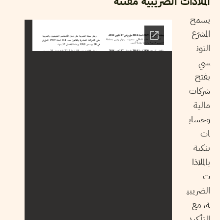
الملاذات الضريبية مُقننة
يسمح
المشرّع
التون
سي
بفتح
شركات
مالية
وحساب
ات
بنكية
بالملاذا
ت
الضريبي
ة، مع
التأكيد