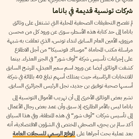
شركات تونسية قديمة في باناما
لم تفصح التحقيقات الصحفية المحلية التي تشتغل على وثائق
باناما إلى حد كتابة هذه الأسطر، سوى عن ورود كل من محسن
مرزوق، الأمين العام السابق لنداء تونس، الذي تعلقت به شبهة
مراسلة مكتب المحاماة ”موساك فونسيكا“ من أجل الاطلاع
على إجراءات تأسيس شركة “أوف شور” في الجزر العذراء. بينما
كشفت الوثائق أيضا عن ورود اسم سمير العبدلي، المرشح السابق
للانتخابات الرئاسية، حيث يمتلك أسهم تبلغ 40 بالمائة في شركة
أسسها صحبة توفيق بن جديد، نجل الرئيس الجزائري السابق.
تشير بعض الوثائق الأخرى إلى أن تهريب الأموال التونسية إلى
باناما ليس بالأمر الطارئ، إذ سبق وأن عمد بعض رجال الأعمال
إلى تأسيس شركات ”أوف شور“ في هذه المنطقة. وفي هذا السياق
أكد سالم بن يحيى، الصحفي المختص في الشؤون الاقتصادية، أنه
بعد عملية بحث أجراها على
الموقع الرسمي للسجلات العامة