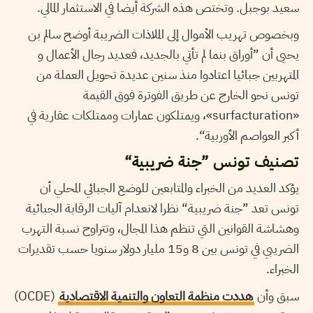
سعيد بوجبل. وتختص هذه الشركة أيضا في الاستثمار المالي.
وبخصوص تهريب الأموال إلى الملاذات الضريبة أوضح سالم بن
يحيى أن ”أوراق بنما لم تأتي بالجديد، فعديد رجال الأعمال و
المتهربين جبائيا اعتادوا منذ سنين عديدة تحويل العملة من
تونس نحو الخارج عن طريق الفوترة فوق القيمة
«surfacturation»، ويمتلكون عمارات وممتلكات عقارية في
أكبر العواصم الأوربية“.
تصنيف تونس ”جنة ضريبية“
يؤكد العديد من الخبراء والمتابعين للوضع الجبائي المحلي أن
تونس تعد ”جنة ضريبية“ نظرا لانعدام آليات الرقابة الجبائية
وهشاشة القوانين التي تنظم هذا المجال، وتتراوح نسبة التهرب
الضريبي في تونس بين 8 و15 مليار دولار سنويا حسب تقديرات
الخبراء.
سبق وأن
هددت منظمة التعاون والتنمية الاقتصادية
(OCDE)