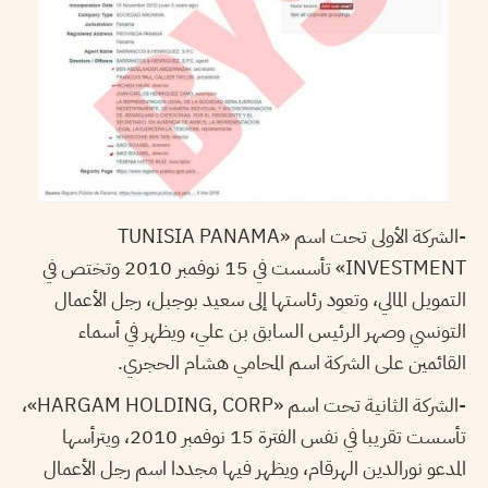
-الشركة الأولى تحت اسم «TUNISIA PANAMA
INVESTMENT» تأسست في 15 نوفمبر 2010 وتختص في
التمويل المالي، وتعود رئاستها إلى سعيد بوجبل، رجل الأعمال
التونسي وصهر الرئيس السابق بن علي، ويظهر في أسماء
القائمين على الشركة اسم المحامي هشام الحجري.
-الشركة الثانية تحت اسم «HARGAM HOLDING, CORP»،
تأسست تقريبا في نفس الفترة 15 نوفمبر 2010، ويترأسها
المدعو نورالدين الهرقام، ويظهر فيها مجددا اسم رجل الأعمال