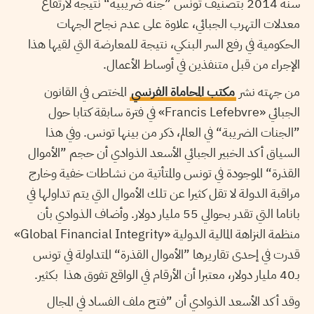
سنة 2014 بتصنيف تونس ”جنة ضريبية“ نتيجة لارتفاع
معدلات التهرب الجبائي، علاوة على عدم نجاح الجهات
الحكومية في رفع السر البنكي، نتيجة للمعارضة التي لقيها هذا
الإجراء من قبل متنفذين في أوساط الأعمال.
من جهته نشر
مكتب المحاماة الفرنسي
المختص في القانون
الجبائي «Francis Lefebvre» في فترة سابقة كتابا حول
”الجنات الضريبة“ في العالم، ذكر من بينها تونس. وفي هذا
السياق أكد الخبير الجبائي الأسعد الذوادي أن حجم ”الأموال
القذرة“ الموجودة في تونس والمتأتية من نشاطات خفية وخارج
مراقبة الدولة لا تقل كثيرا عن تلك الأموال التي يتم تداولها في
باناما التي تقدر بحوالي 55 مليار دولار. وأضاف الذوادي بأن
منظمة النزاهة المالية الدولية «Global Financial Integrity»
قدرت في إحدى تقاريرها ”الأموال القذرة“ المتداولة في تونس
بـ40 مليار دولار، معتبرا أن الأرقام في الواقع تفوق هذا بكثير.
وقد أكد الأسعد الذوادي أن ”فتح ملف الفساد في المجال