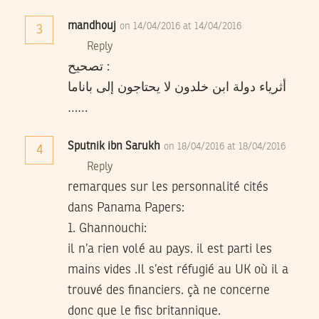
mandhouj
on 14/04/2016 at 14/04/2016
3
Reply
تصحيح :
أثرياء دولة ابن خلدون لا يحتاجون إلى باناما
……
Sputnik ibn Sarukh
on 18/04/2016 at 18/04/2016
4
Reply
remarques sur les personnalité cités
dans Panama Papers:
1. Ghannouchi:
il n’a rien volé au pays. il est parti les
mains vides .Il s’est réfugié au UK où il a
trouvé des financiers. çà ne concerne
donc que le fisc britannique.