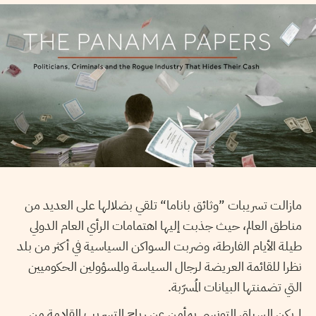
مازالت تسريبات ”وثائق باناما“ تلقي بضلالها على العديد من
مناطق العالم، حيث جذبت إليها اهتمامات الرأي العام الدولي
طيلة الأيام الفارطة، وضربت السواكن السياسية في أكثر من بلد
نظرا للقائمة العريضة لرجال السياسة والمسؤولين الحكوميين
التي تضمنتها البيانات المُسرّبة.
لم يكن السياق التونسي بمأمن عن رياح التسريب القادمة من