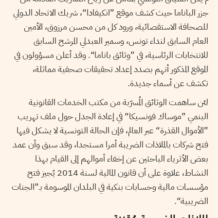
جزر الباناما حيث كشف موقع ”انكيفادا“، شريك الاتحاد الدولي
للصحافة الاستقصائية، ورود كل من محسن مرزوق، الأمين
العام السابق لنداء تونس، وسمير العبدلي المرشح السابق
للانتخابات الرئاسية، في ”وثائق باناما“. وقد أعلن مسؤولون في
الموقع المذكور أنهم بصدد إعداد تحقيقات صحفية مماثلة،
تكشف عن أسماء جديدة.
لئن ساهمت الوثائق المُسرّبة من مكتب الخدمات القانونية
البنمي ”موساك فونسيكا“ في إعادة الجدل حول ملف تهريب
”الأموال القذرة“ عبر العالم، فإن الحالة التونسية لا يشكل فيها
فتح شركات بالملاذات الضريبة أمرا مستجدا، وقد سبق وأن عمد
بعض الأثرياء الباحثين عن إخفاء أموالهم إلى القيام بهذا
النشاط، علاوة على أن قانون المالية لسنة 2014 يُجيز فتح
مؤسسات مالية وحسابات بنكية في البلدان الموسومة بـ”الجنات
الضريبية“.