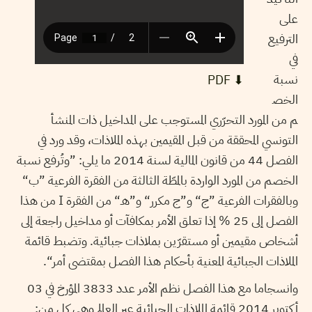
على
الترفيع
في
نسبة
⬇︎ PDF
الخص
م من المورد التحرّري المستوجب على المداخيل ذات المنشأ
التونسي المحققة من قبل المقيمين بهذه الملاذات، وقد ورد في
الفصل 44 من قانون المالية لسنة 2014 ما يلي: ”وتُرفع نسبة
الخصم من المورد الواردة بالمطّة الثالثة من الفقرة الفرعية ”ب“
وبالفقرات الفرعية ”ج“ و”ج مكرر“ و”هـ“ من الفقرة I من هذا
الفصل إلى 25 % إذا تعلق الأمر بمكافآت أو مداخيل راجعة إلى
أشخاص مقيمين أو مستقرّين بملاذات جبائية. وتضبط قائمة
الملاذات الجبائية المعنية بأحكام هذا الفصل بمقتضى أمر“.
وانسجاما مع هذا الفصل نظم الأمر عدد 3833 المؤرخ في 03
أكتوبر 2014 قائمة الملاذات الجبائية عبر العالم وهي كل من: