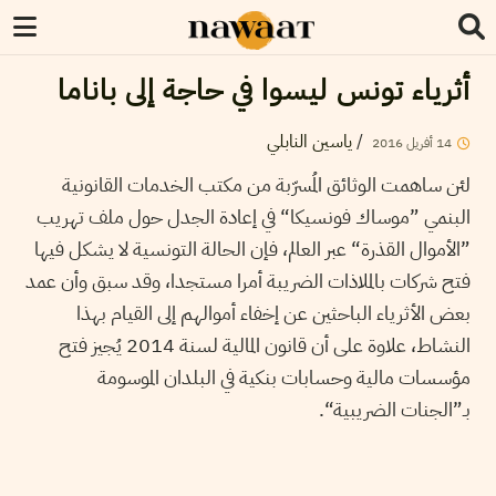
أثرياء تونس ليسوا في حاجة إلى باناما
/
ياسين النابلي
14
أفريل
2016
لئن ساهمت الوثائق المُسرّبة من مكتب الخدمات القانونية
البنمي ”موساك فونسيكا“ في إعادة الجدل حول ملف تهريب
”الأموال القذرة“ عبر العالم، فإن الحالة التونسية لا يشكل فيها
فتح شركات بالملاذات الضريبة أمرا مستجدا، وقد سبق وأن عمد
بعض الأثرياء الباحثين عن إخفاء أموالهم إلى القيام بهذا
النشاط، علاوة على أن قانون المالية لسنة 2014 يُجيز فتح
مؤسسات مالية وحسابات بنكية في البلدان الموسومة
بـ”الجنات الضريبية“.