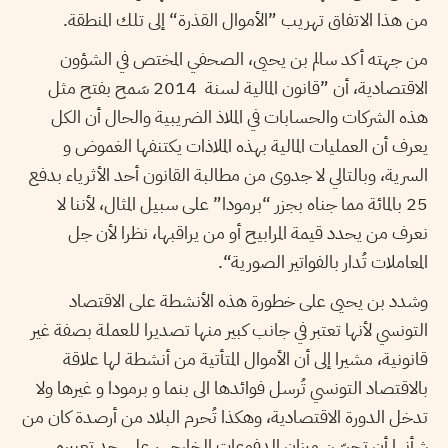
من هذا الاتفاق تهريب ”الأموال القذرة“ إلى تلك المنطقة.
من جهته أكد سالم بن يحيى، الصحفي المختص في الشؤون
الاقتصادية، أن ”قانون المالية لسنة 2014 سَمح بفتح مثل
هذه الشركات والحسابات في الملاذ الضريبية والحال أن الكل
يعرف أن العمليات المالية بهذه الملاذات يكتنفها الغموض و
السرية، وبالتالي لا جدوى من مطالبة القانون أحد الأثرياء بدفع
25 بالمائة مما جناه بجزر “برمودا” على سبيل المثال، لأننا لا
نعرف من يحدد قيمة المرابيح أو من يراقبها، نظرا لأن جل
المعاملات تُدار بالفواتير الصورية“.
وشدد بن يحيى على خطورة هذه الأنشطة على الاقتصاد
التونسي لأنها تعتبر في جانب كبير منها تصديرا للعملة بصفة غير
قانونية، مشيرا إلى أن الأموال المتأتية من أنشطة لها علاقة
بالاقتصاد التونسي تُرسل فوائدها الى بنما و برمودا و غيرها ولا
تدخل الدورة الاقتصادية، وهكذا تُحرم البلاد من أرصدة كان من
شأنها أن تحسّن ميزان الدفوعات الخارجي، على حد تعبيره.