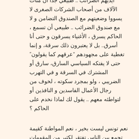
أيديهم الضرائب .. طبيعي جدا أن مئات
الآلاف من أصحاب الشركات الصغرى لا
يسووا وضعيتهم مع الصندوق التضامن و لا
مع صندوق الضرائب .. طبيعي أن تسمع ،
الحاكم يسرق ، الأغنياء يسرقون و حتى أنا
أسرق.. بل لا يعتبرون ذلك سرقة، و إنما
تغطية على مجهودهم “عرقهم كما يقولون”
حتى لا يفتكه السياسي السارق، سارق أو
المشترك في السرقة و في التهرب
الضريبي ، ولو بمجرد سكوته ، لخوف من
رجال الأعمال الفاسدين و النافذين أو
لتواطئه معهم .. يقول لك لماذا نخدم على
الحاكم ؟
نعم تونس ليست بخير ، نعم المواطنة كقيمة
تجمع بين الناس تفتقر لكثير من المقومات