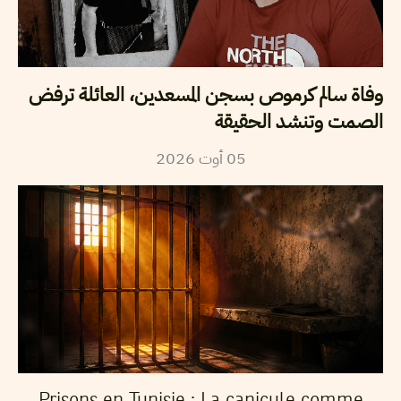
وفاة سالم كرموص بسجن المسعدين، العائلة ترفض
الصمت وتنشد الحقيقة
2026
أوت
05
Prisons en Tunisie : La canicule comme