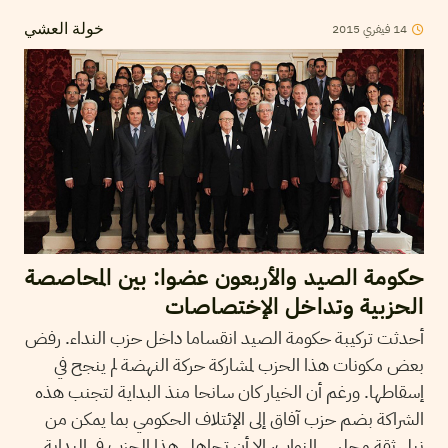
2015
فيفري
14
خولة العشي
حكومة الصيد والأربعون عضوا: بين المحاصصة
الحزبية وتداخل الإختصاصات
أحدثت تركيبة حكومة الصيد انقساما داخل حزب النداء. رفض
بعض مكونات هذا الحزب لمشاركة حركة النهضة لم ينجح في
إسقاطها. ورغم أن الخيار كان سانحا منذ البداية لتجنب هذه
الشراكة بضم حزب آفاق إلى الإئتلاف الحكومي بما يمكن من
نيل ثقة مجلس النواب، إلا أن تجاهل هذا الحزب في البداية