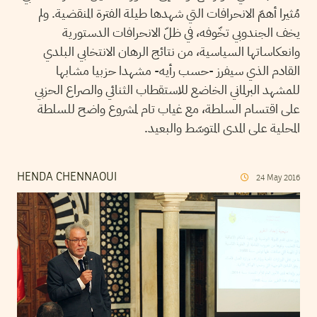
مُثيرا أهمّ الانحرافات التي شهدها طيلة الفترة المنقضية. ولم
يخف الجندوبي تخّوفه، في ظلّ الانحرافات الدستورية
وانعكاساتها السياسية، من نتائج الرهان الانتخابي البلدي
القادم الذي سيفرز -حسب رأيه- مشهدا حزبيا مشابها
للمشهد البرلماني الخاضع للاستقطاب الثنائي والصراع الحزبي
على اقتسام السلطة، مع غياب تام لمشروع واضح للسلطة
المحلية على المدى المتوسّط والبعيد.
HENDA CHENNAOUI
24
May
2016