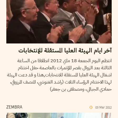
آخر ايام الهيئة العليا المستقلة للإنتخابات
انتظم اليوم الجمعة 18 ماي 2012 انطلاقا من الساعة
الثالثة بعد الزوال بقصر المؤتمرات بالعاصمة حفل اختتام
اشغال الهيئة العليا المستقلة للانتخابات,هذا و قد دعت الهيئة
لهذا الاختتام الرؤساء الثلاث (راشد الغنوشي، المنصف المرزوقي،
حمادي الجبالي، ومصطفى بن جعفر)
ZEMBRA
03
Mar
2012