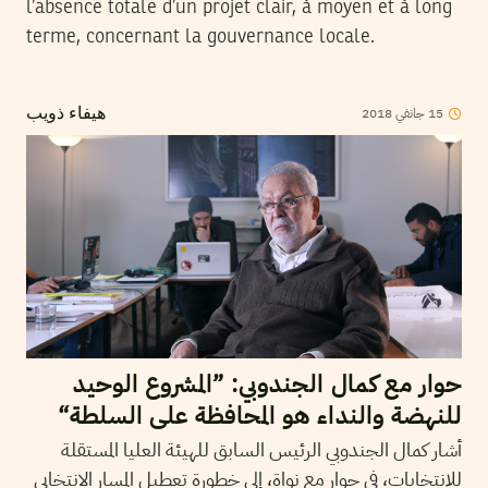
l’absence totale d’un projet clair, à moyen et à long
terme, concernant la gouvernance locale.
2018
جانفي
15
هيفاء ذويب
حوار مع كمال الجندوبي: ”المشروع الوحيد
للنهضة والنداء هو المحافظة على السلطة“
أشار كمال الجندوبي الرئيس السابق للهيئة العليا المستقلة
للانتخابات، في حوار مع نواة، إلى خطورة تعطيل المسار الانتخابي