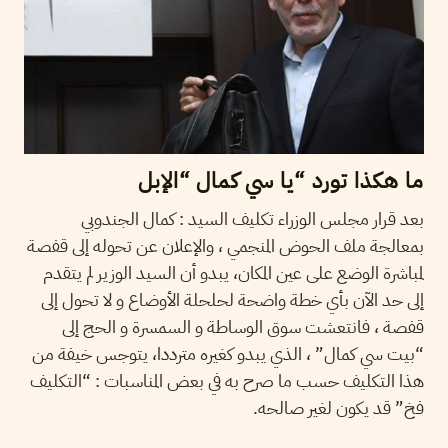
ما هكذا تورد “يا سي كمال “الإبل
بعد قرار مجلس الوزراء تكليف السيد : كمال الجندوبي
بمعالجة ملف الحوض المنجمي ، والإعلان عن تحوله إلى قفصة
لمباشرة الوضع على عين المكان، يبدو أن السيد الوزير لم يتقدم
إلى حد الآن بأي خطة واضحة لحلحلة الأوضاع و لا تحول إلى
قفصة ، فانتعشت سوق الوساطة و السمسرة و الحج إلى
“بيت سي كمال” ، الذي يبدو كغيره مترددا، يتوجس خيفة من
هذا التكليف حسب ما صرح به في بعض المناسبات : “التكليف
فخ” قد يكون لغير صالحه.