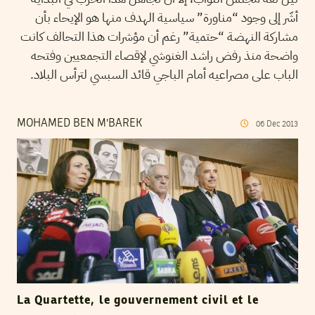
أشّر إلى وجود “مناورة” سياسية الهدف منها هو الإيحاء بأن
مشاركة النهضة “حتمية” رغم أن مؤشرات هذا التحالف كانت
واضحة منذ رفض راشد الغنوشي لإقصاء التجمعيين وفتحه
الباب على مصراعيه أمام الباجي قائد السبسي لترأس البلاد.
MOHAMED BEN M'BAREK
06
Dec
2013
La Quartette, le gouvernement civil et le