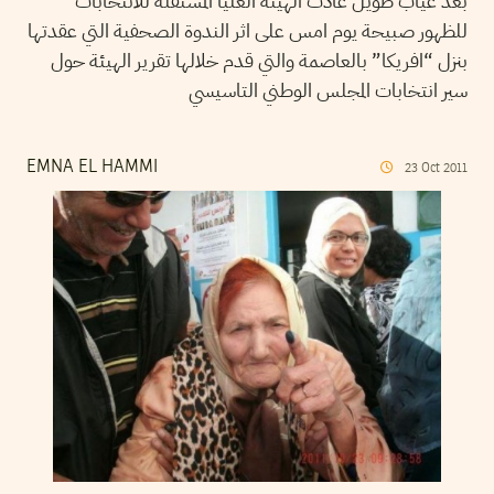
بعد غياب طويل عادت الهيئة العليا المستقلة للانتخابات
للظهور صبيحة يوم امس على اثر الندوة الصحفية التي عقدتها
بنزل “افريكا” بالعاصمة والتي قدم خلالها تقرير الهيئة حول
سير انتخابات المجلس الوطني التاسيسي
EMNA EL HAMMI
23
Oct
2011