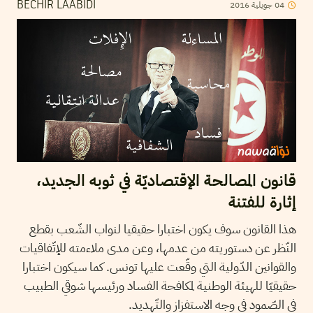
04
جويلية
2016
BECHIR LAABIDI
قانون المصالحة الإقتصاديّة في ثوبه الجديد،
إثارة للفتنة
هذا القانون سوف يكون اختبارا حقيقيا لنواب الشّعب بقطع
النّظر عن دستوريته من عدمها، وعن مدى ملاءمته للإتّفاقيات
والقوانين الدّولية التي وقّعت عليها تونس. كما سيكون اختبارا
حقيقيّا للهيئة الوطنية لمكافحة الفساد ورئيسها شوقي الطبيب
في الصّمود في وجه الاستفزاز والتّهديد.