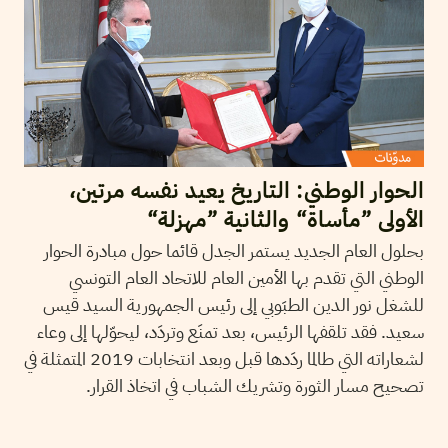
الحوار الوطني: التاريخ يعيد نفسه مرتين،
الأولى ”مأساة“ والثانية ”مهزلة“
بحلول العام الجديد يستمر الجدل قائما حول مبادرة الحوار
الوطني التي تقدم بها الأمين العام للاتحاد العام التونسي
للشغل نور الدين الطبَوبي إلى رئيس الجمهورية السيد قيس
سعيد. فقد تلقفها الرئيس، بعد تمنَع وتردَد، ليحوّلها إلى وعاء
لشعاراته التي طالما ردَدها قبل وبعد انتخابات 2019 المتمثلة في
تصحيح مسار الثورة وتشريك الشباب في اتخاذ القرار.