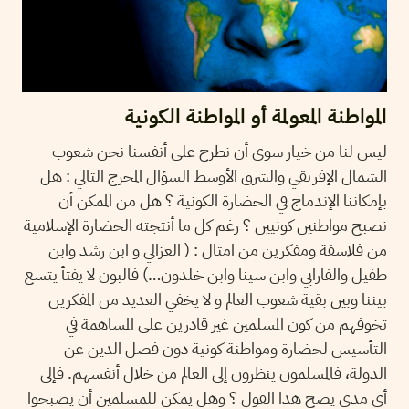
المواطنة المعولمة أو المواطنة الكونية
ليس لنا من خيار سوى أن نطرح على أنفسنا نحن شعوب
الشمال الإفريقي والشرق الأوسط السؤال المحرج التالي : هل
بإمكاننا الإندماج في الحضارة الكونية ؟ هل من الممكن أن
نصبح مواطنين كونيين ؟ رغم كل ما أنتجته الحضارة الإسلامية
من فلاسفة ومفكرين من امثال : ( الغزالي و ابن رشد وابن
طفيل والفارابي وابن سينا وابن خلدون…) فالبون لا يفتأ يتسع
بيننا وبين بقية شعوب العالم و لا يخفي العديد من المفكرين
تخوفهم من كون المسلمين غير قادرين على المساهمة في
التأسيس لحضارة ومواطنة كونية دون فصل الدين عن
الدولة، فالمسلمون ينظرون إلى العالم من خلال أنفسهم. فإلى
أي مدى يصح هذا القول ؟ وهل يمكن للمسلمين أن يصبحوا