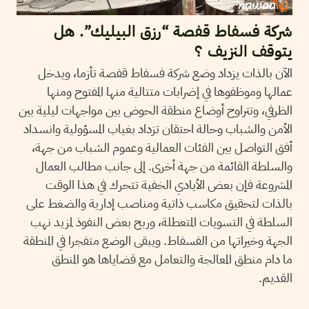
شركة فسفاط قفصة “رزق البيليك”. هل
يتوقف النزيف ؟
الآن بالذات يزداد وضع شركة فسفاط قفصة تأزما، ويدخل
عمالها وموظفوها في إضرابات متتالية منها المفتوح ومنها
الظرفي، وتتراوح أوضاع منطقة الحوض بين مواجهات ليلية بين
الأمن والشباب وحالة احتقان تزداد بغياب المسؤولية وانسداد
أفق التواصل بين الفئات العمالية وعموم الشباب من جهة،
والسلطة القائمة من جهة أخرى. إلى جانب مطالب العمال
المشروعة فإن بعض الأيادي الخفية تتحرك في هذا الوقت
بالذات لتحقيق مكاسب ذاتية ومناصب إدارية والضغط على
السلطة في التسويات المتعطلة، وربح بعض النفوذ لمزيد نهب
الجهة وخيراتها من الفسفاط. ويبقى الوضع متفجرا في المنطقة
ما دام منطق المعالجة والتعامل مع قضاياها هو المنطق
القديم.