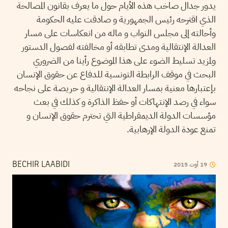
يدور جدال صاخب هذه الأيام حول ما يعرف بقانون المصالحة
الذي اقترحه رئيس الجمهورية و صادقت عليه الحكومة
وأحالته إلى مجلس النواب و ماله من انعكاسات على مسار
العدالة الإنتقالية ومدى تطابقه أو مخالفته لفصول الدستور
ولمزيد تسليط الضوء على هذا الموضوع رأينا من الضروري
البحث في موقف الرابطة التونسية للدفاع عن حقوق الإنسان
بإعتبارها معنية بمسار العدالة الإنتقالية و حريصة على نجاحه
سواء في رصد الإنتهاكات أو حفظ الذاكرة و كذلك في بعث
مؤسسات الدولة الديمقراطية التي تحترم حقوق الإنسان و
تمنع عودة الدولة الإرهابية.
19
أوت
2015
BECHIR LAABIDI