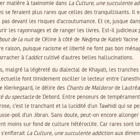
ouver matière à taxinomie dans
La Culture, une succulente ad
s se feraient plus rares que celles des tranquillisants. Il es
e pas devant les risques d’accoutumance. Et ce, jusque dan
rir les rayonnages et de ranger les livres. Est-il judicieux
bout de la nuit
de Céline à côté de
Nedjma
de Kateb Yacine 
re raison, puisque racisme et liberté ne font pas bon ménag
arracher à l’
addict
cultivé d’autres belles hallucinations.
, malgré la légèreté du dialectal de Khayati, les tranches
lectuelle font timidement osciller le lecteur entre l’anesth
e Kierkegaard, le délire des
Chants de Maldoror
de Lautréa
té du spectacle
de Debord. Entre penseurs de tempérament,
rose, c’est le tranchant et la lucidité d’un Tawhidi qui se pe
se-poil d’un Jibran. Sans doute, peut-on encore allonger la
ent moins sur fond de culture hétéroclite. Car rares sont l
s’enflerait
La Culture, une succulente addiction
aux dimens