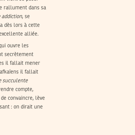
se rallument dans sa
 addiction
, se
a dès lors à cette
excellente alliée.
qui ouvre les
lent secrètement
es il fallait mener
kaïens il fallait
e succulente
 rendre compte,
 de convaincre, lève
sant : on dirait une