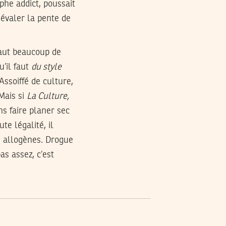
phe addict, poussait
dévaler la pente de
faut beaucoup de
u’il faut
du style
ssoiffé de culture,
 Mais si
La Culture,
s faire planer sec
e légalité, il
s allogènes. Drogue
as assez, c’est