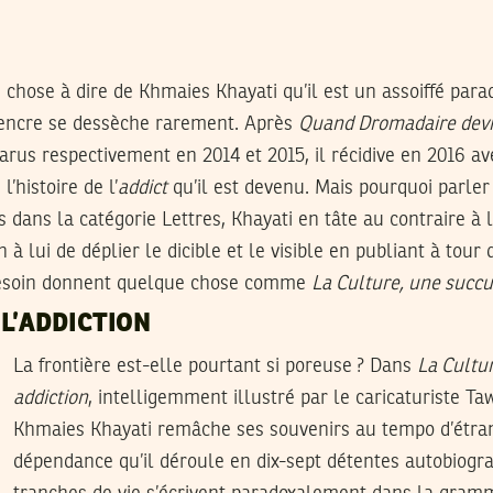
chose à dire de Khmaies Khayati qu’il est un assoiffé parad
n encre se dessèche rarement. Après
Quand Dromadaire devi
parus respectivement en 2014 et 2015, il récidive en 2016 a
 l’histoire de l’
addict
qu’il est devenu. Mais pourquoi parler d
as dans la catégorie Lettres, Khayati en tâte au contraire à 
à lui de déplier le dicible et le visible en publiant à tour 
 besoin donnent quelque chose comme
La Culture, une succu
L’ADDICTION
La frontière est-elle pourtant si poreuse ? Dans
La Cultu
addiction
, intelligemment illustré par le caricaturiste T
Khmaies Khayati remâche ses souvenirs au tempo d’étr
dépendance qu’il déroule en dix-sept détentes autobiogra