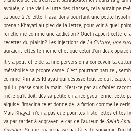
tranches de vie s’écrivent paradoxalement dans la gramm
avouée, d’une vieille lutte des classes, cela aurait peut-
la puce à l’oreille. Hasardons pourtant une petite hypothès
prenait Khayati au pied de la lettre, pour voir à quel poin
fonctionne comme une addiction ? Quel rapport celle-ci a
recettes du plaisir ? Les injections de
La Culture, une suc
auraient-elles le même effet que celui d’un doux opiacé 
Il y a peut-être de la fine perversion à concevoir la cul
métabolise sa propre came. C’est pourtant naturel, semble
comme Khmaies Khayati qui désosse tout ce qu’il capte, e
qui lui passe sous la main. N’est-ce pas aux fables racon
mère qu’il doit, dès sa petite enfance gsourienne, cette p
aiguise l’imaginaire et donne de la fiction comme le cerisi
Mais Khayati n’en a pas que pour les historiettes et les f
va pas tarder à aggraver le cas de l’auteur de
Salah Abou 
égyptien
. Si une image passe par là, si le souvenir d’un f