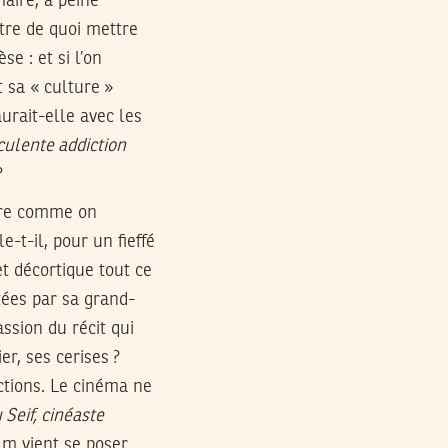
aire, à peine
être de quoi mettre
e : et si l’on
t sa « culture »
urait-elle avec les
culente addiction
?
ture comme on
-t-il, pour un fieffé
t décortique tout ce
tées par sa grand-
assion du récit qui
er, ses cerises ?
ictions. Le cinéma ne
Seif, cinéaste
ilm vient se poser