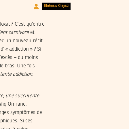
Khémais Khayati
oxal ? C’est qu’entre
ent carnivore
et
vec un nouveau récit
’ « addiction » ? Si
l’excès – du moins
de bras. Une fois
lente addiction
.
re, une succulente
awfiq Omrane,
anges symptômes de
phiques. Si ses