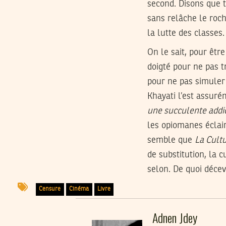
second. Disons que t
sans relâche le roch
la lutte des classes.
On le sait, pour êtr
doigté pour ne pas t
pour ne pas simuler
Khayati l’est assurém
une succulente addi
les opiomanes éclai
semble que
La Cultu
de substitution, la 
selon. De quoi décev
Censure
Cinéma
Livre
Adnen Jdey