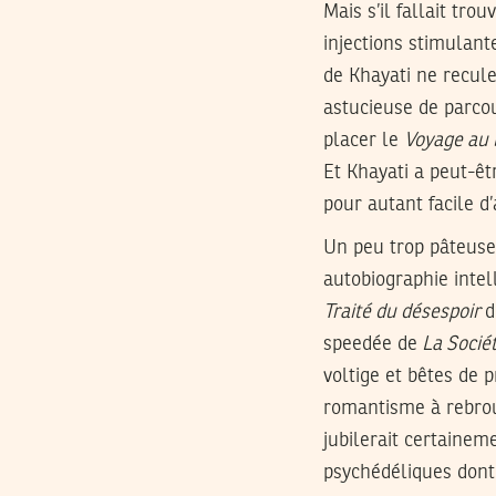
Mais s’il fallait tr
injections stimulante
de Khayati ne recul
astucieuse de parcou
placer le
Voyage au 
Et Khayati a peut-êt
pour autant facile d’
Un peu trop pâteuses
autobiographie intel
Traité du désespoir
d
speedée de
La Socié
voltige et bêtes de p
romantisme à rebrous
jubilerait certainem
psychédéliques dont 