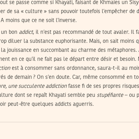
out se passe comme si Khayati, faisant de Khmaies un Sisy
er de sa « culture » sans pouvoir toutefois l’empêcher de 
 A moins que ce ne soit l’inverse.
e un bon
addict
, il n’est pas recommandé de tout avaler. Il 
rop diluer la substance euphorisante. Mais, on sait moins q
 la jouissance en succombant au charme des métaphores. A
ent en ce qu’il ne fait pas le départ entre désir et besoin.
ction
est à consommer sans ordonnance, saura-t-il au moin
rés de demain ? On s’en doute. Car, même consommé en tout
re, une succulente addiction
fasse fi de ses propres risque
culture dont se repaît Khayati semble peu
stupéfiante
– ou p
oir peut-être quelques addicts aguerris.