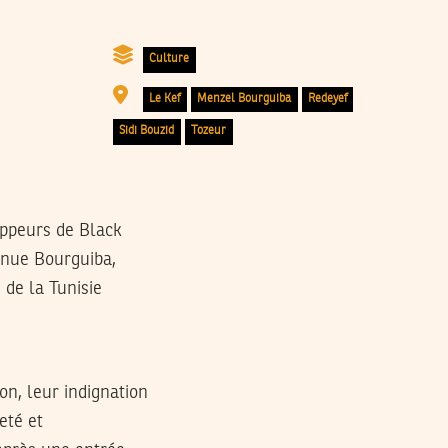
Culture
Le Kef
Menzel Bourguiba
Redeyef
Sidi Bouzid
Tozeur
appeurs de Black
venue Bourguiba,
 de la Tunisie
on, leur indignation
eté et