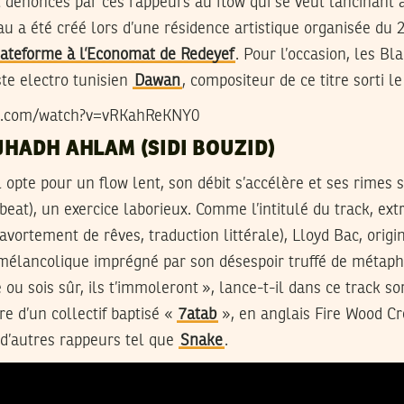
t dénoncés par ces rappeurs au flow qui se veut lancinant 
au a été créé lors d’une résidence artistique organisée du 2
ateforme à l’Economat de Redeyef
. Pour l’occasion, les Bl
ste electro tunisien
Dawan
, compositeur de ce titre sorti le 
be.com/watch?v=vRKahReKNY0
IJHADH AHLAM (SIDI BOUZID)
l opte pour un flow lent, son débit s’accélère et ses rimes 
eat), un exercice laborieux. Comme l’intitulé du track, ext
vortement de rêves, traduction littérale), Lloyd Bac, origin
mélancolique imprégné par son désespoir truffé de métaph
 ou sois sûr, ils t’immoleront », lance-t-il dans ce track sor
e d’un collectif baptisé «
7atab
», en anglais Fire Wood C
d’autres rappeurs tel que
Snake
.