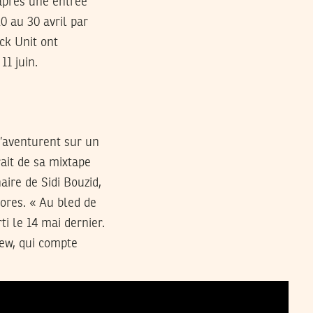
après une entrée
0 au 30 avril par
ack Unit ont
11 juin.
s’aventurent sur un
rait de sa mixtape
aire de Sidi Bouzid,
ores. « Au bled de
ti le 14 mai dernier.
rew, qui compte