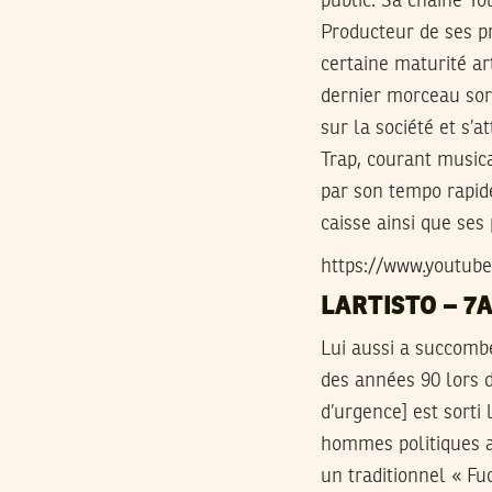
public. Sa chaîne Yo
Producteur de ses pr
certaine maturité ar
dernier morceau sort
sur la société et s’
Trap, courant musica
par son tempo rapid
caisse ainsi que ses
https://www.youtu
LARTISTO – 7
Lui aussi a succombé
des années 90 lors d
d’urgence] est sorti 
hommes politiques a
un traditionnel « Fu