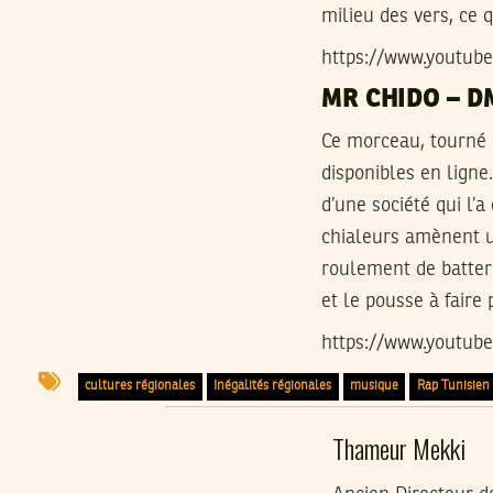
milieu des vers, ce q
https://www.youtu
MR CHIDO – D
Ce morceau, tourné e
disponibles en ligne
d’une société qui l’
chialeurs amènent u
roulement de batteri
et le pousse à faire 
https://www.youtub
cultures régionales
Inégalités régionales
musique
Rap Tunisien
Thameur Mekki