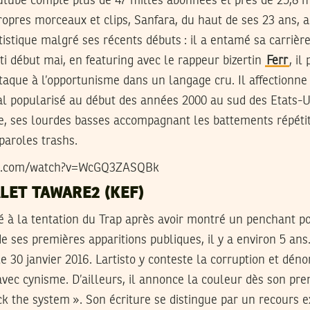
utube compte plus de 47 milles abonnées et près de 25,8 m
opres morceaux et clips, Sanfara, du haut de ses 23 ans, a
tistique malgré ses récents débuts : il a entamé sa carrièr
i début mai, en featuring avec le rappeur bizertin
Ferr
, il
attaque à l’opportunisme dans un langage cru. Il affectionne
l popularisé au début des années 2000 au sud des Etats-Uni
e, ses lourdes basses accompagnant les battements répétiti
 paroles trashs.
be.com/watch?v=WcGQ3ZASQBk
ALET TAWARE2 (KEF)
 à la tentation du Trap après avoir montré un penchant pou
e ses premières apparitions publiques, il y a environ 5 ans
le 30 janvier 2016. Lartisto y conteste la corruption et dén
vec cynisme. D’ailleurs, il annonce la couleur dès son pre
ck the system ». Son écriture se distingue par un recours e