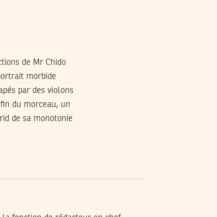
uctions de Mr Chido
portrait morbide
apés par des violons
 fin du morceau, un
érid de sa monotonie