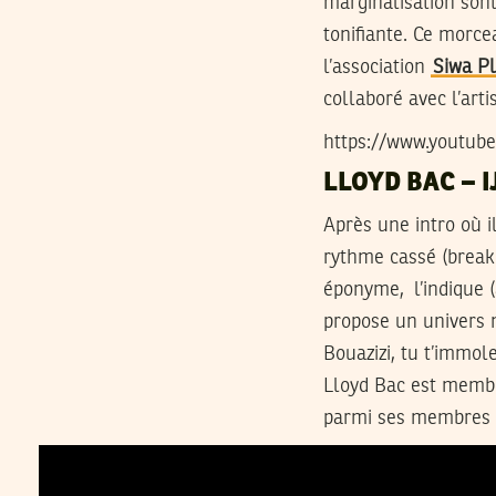
marginalisation son
tonifiante. Ce morce
l’association
Siwa Pl
collaboré avec l’arti
https://www.youtu
LLOYD BAC – 
Après une intro où i
rythme cassé (breakb
éponyme, l’indique (a
propose un univers 
Bouazizi, tu t’immole
Lloyd Bac est membr
parmi ses membres 