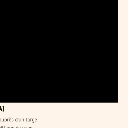
A)
 auprès d’un large