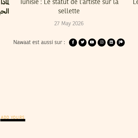
لماذ
Tunisie : Le statut de l’artiste sur la
L
الحب
sellette
27
May
2026
Nawaat est aussi sur :
ADD YOURS