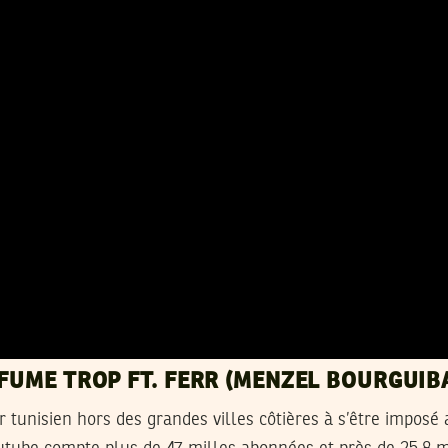
 FUME TROP FT. FERR (MENZEL BOURGUIB
ur tunisien hors des grandes villes côtières à s’être imposé