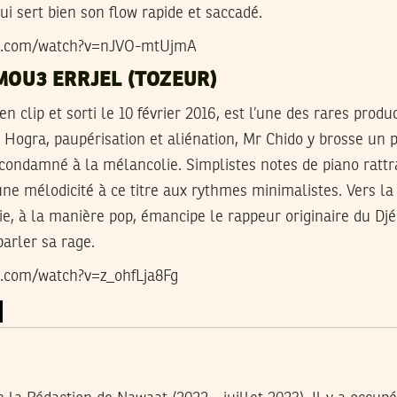
ui sert bien son flow rapide et saccadé.
be.com/watch?v=nJVO-mtUjmA
MOU3 ERRJEL (TOZEUR)
n clip et sorti le 10 février 2016, est l’une des rares prod
. Hogra, paupérisation et aliénation, Mr Chido y brosse un 
a condamné à la mélancolie. Simplistes notes de piano rattr
ne mélodicité à ce titre aux rythmes minimalistes. Vers la
e, à la manière pop, émancipe le rappeur originaire du Dj
parler sa rage.
e.com/watch?v=z_ohfLja8Fg