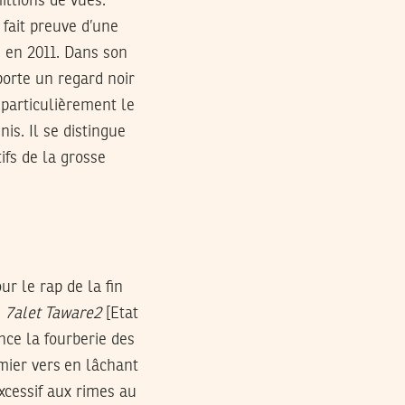
illions de vues.
 fait preuve d’une
e en 2011. Dans son
 porte un regard noir
 particulièrement le
s. Il se distingue
fs de la grosse
r le rap de la fin
.
7alet Taware2
[Etat
once la fourberie des
mier vers en lâchant
xcessif aux rimes au