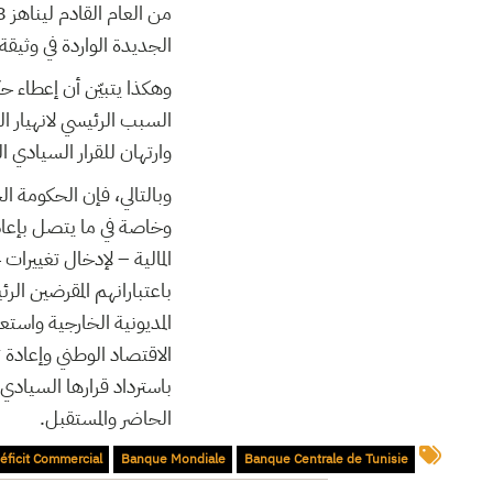
الجديدة الواردة في وثيقة 
وهكذا يتبيّن أن إعطاء حك
السبب الرئيسي لانهيار ال
وارتهان للقرار السيادي 
وبالتالي، فإن الحكومة 
وخاصة في ما يتصل بإعادة
المالية – لإدخال تغييرا
باعتبارانهم المقرضين الر
المديونية الخارجية واست
الاقتصاد الوطني وإعادة 
باسترداد قرارها السيادي
الحاضر والمستقبل.
éficit Commercial
Banque Mondiale
Banque Centrale de Tunisie