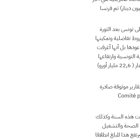
يلات الصافية بمبلغ قدره 1340- مليون دينار متبوعة بألمانيا (1030- مليون دينار) ثم فرنسا
ى تونس بعد الثورة
وط تفاضلية وتمكينها
بوعودها بل أنها أغرقت
 التونسية وارتفاعها
بشكل جنوني حيث قفزت من 25 مليار دينار سنة 2011 ( 11,2 مليار أورو) إلى 50,3 مليار دينار ( 22,6 مليار أورو)
غ رصد لخدمة الدين الخارجي بنسبة تجاوزت 80٪ حسب تقارير موثوقة صادرة
ر حكومية تناضل من أجل إلغاء الديون الموصوفة بالكريهة Comité pour
لغت هذه السنة وكذلك
وزارات الصحة والتشغيل
فع هذا المبلغ انطلاقا