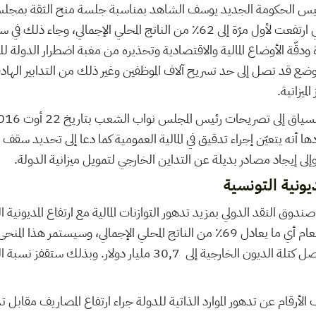
رئيس الحكومة الجديد يوسف الشاهد بمناسبة جلسة منح الثقة بم
أن نسبة التداين الخارجي ارتفعت لأول مرّة إلى 62٪ من الناتج المحلي الإجما
قّة الأوضاع المالية والاقتصادية وتحذيره من مغبة اضطرار الدولة للج
ضع قد تصل إلى حد تسريح آلاف الموظفين وغير ذلك من التدابير الها
ميزانية.
 أنه يتعيّن إجراء تدقيق في المالية العمومية كما دعا إلى تحديد سقف 
وإلى إيجاد مصادر بديلة عن التداين الخارجي لتمويل ميزانية الدولة.
ديونية التونسية
ق النقد الدولي بمزيد تدهور التوازنات المالية مع ارتفاع المديونية ال
29, 3 مليار دولار هذا العام أي ما يعادل 69٪ من الناتج المحلي الإجمالي، وسي
لأرقام عن تدهور الموارد الذاتية للدولة جراء ارتفاع المصاريف مقابل 