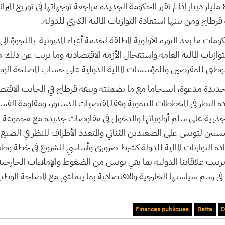
من العام القادم ليناهز 8 مليار دينار إذا لم تقرر الحكومة الجديدة مراجعة توجهاتها في توزيع ا
قرطاج ومن بينها استعادة التوازنات المالية الكبرى للدولة.
ومات ما بعد الثورة الأولوية المطلقة لخدمة أعباء المديونية باللجوؤ ال
توازنات المالية العامة واستفحال الأزمة الاقتصادية وما ترتب عن ذلك من
الوطني للمقرضين وللمؤسسات المالية الدولية على حساب المصلحة الوطن
الجديدة مدعوة، انسجاما مع ما تضمنته وثيقة قرطاج في الجانب الاقت
 النظر في المخططات التنموية وفقا لمقتضيات الدستور، ومقاومة الفسا
ت جذرية على سلم أولوياتها والدخول في مفاوضات جديدة مع مجموعة الس
ئيسيين لتونس على الصعيدين الثنائي والمتعدد الأطراف للنظر في الصيغ 
عادة التوازنات المالية للدولة كشرط ضروري وأساسي للشروع في خطة وطني
ترتيب علاقاتنا الدولية بما يقي تونس من الضغوط والإملاءات الخارجية
 في رسم سياستها الخارجية والاقتصادية بما يتماشى مع المصلحة الوطني
Finances publiques
Dette
D