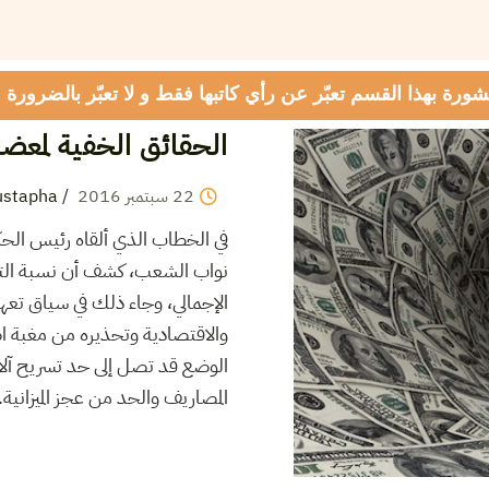
شورة بهذا القسم تعبّر عن رأي كاتبها فقط و لا تعبّر بالضرورة
الحقائق الخفية لمعضلة
22
سبتمبر
2016
/
ustapha
في الخطاب الذي ألقاه رئيس ال
الإجمالي، وجاء ذلك في سياق تعه
والاقتصادية وتحذيره من مغبة اض
الوضع قد تصل إلى حد تسريح آلاف
المصاريف والحد من عجز الميزانية.