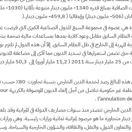
المستفيدين من التحو
كورة هي عضوة في مجموعة السبع للدول الصناعية الكبرى التي فرضت عل
ية النظام السابق مقابل وعود كاذبة بمدها بمساعدات مالية ضخمة بشر
بة المهربة إلى الخارج في ظل النظام السابق. إلاّ أن هذه الدول لم تلتزم 
تى تضمن استمرارها في تسديد الديون مما أدّى إلى مضاعفة المديونية
لكن النصيب الأ .وفر من هذه المبال
مطلع هذه السنة عن منظمة غي
l’annulation de
 الدين الخارجي تتصدر منذ سنوات مصاريف الدولة في الميزانية وقد ب
الماضي 5,13 مليار دينار متجاوزة ما هو مرصود لميزانية ثمانية وزارات رئيسية. وهي 
ة والتعاون الدولي، والنقل، والثقافة، والشؤون الخارجية والسياحة. وسيرت