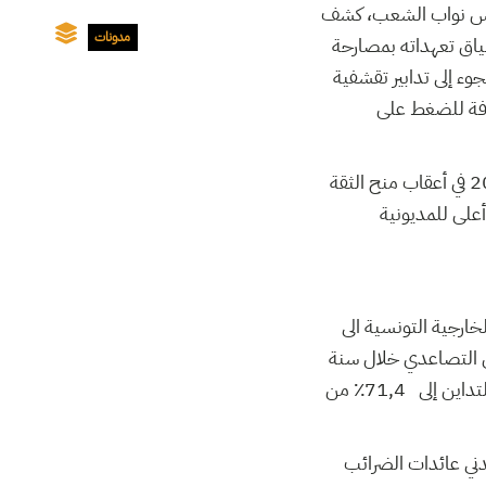
جلس نواب الشعب، كشف
مدونات
لي، وجاء ذلك في سياق تعهداته بمصارحة
وء إلى تدابير تقشفية
دفة للضغط على
وتجدر الإشارة في نفس السياق إلى تصريحات رئيس المجلس نواب الشعب بتاريخ 22 أوت 2016 في أعقاب منح الثقة
أعلى للمديونية
خارجية التونسية الى
ستمر هذا المنحى التصاعدي خلال سنة
2017 حيث يتوقع أن تصل كتلة الديون الخارجية إلى 30,7 مليار دولار. وبذلك ستقفز نسبة التداين إلى 71,4٪ من
تدني عائدات الضرائب