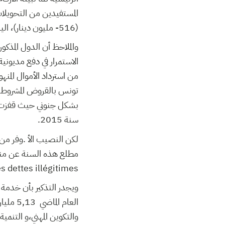
(516- مليون دينار)، اليابان (506- مليون دينار) وإيطاليا ( 459,8- مليون دينار.(
والملاحظ أن الدول المذ
الاستمرار في دفع مديون
من استرداد الأموال المنهو
تونس بالقروض المشروطة ح
سنة 2015.
s dettes illégitimes .
ويجدر التذكير بأن خدمة
العام 
والتكوين المهني،و التنمي