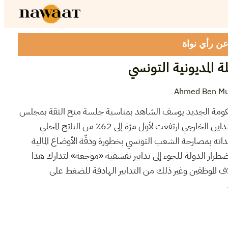
 عن رأي نواة
 المديونية التونسي
Ahmed Ben M
حكومة الجديد يوسف الشاهد بمناسبة جلسة منح الثقة بمجلس
نواب الشعب، كشف أن نسبة التداين الخارجي ارتفعت لأول مرّة إلى 62٪ من الناتج المحلي
داته بمصارحة الشعب التونسي بخطورة ودقّة الأوضاع المالية
طرار الدولة للجوء إلى تدابير تقشفية «موجعة» لتدارك هذا
 الموظفين وغير ذلك من التدابير الهادفة للضغط على