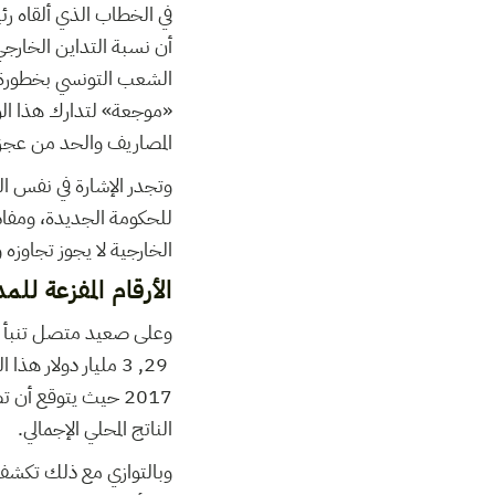
في الخطاب الذي ألقاه 
الشعب التونسي بخطورة ود
«موجعة» لتدارك هذا الو
المصاريف والحد من عجز ال
للحكومة الجديدة، ومفادها
الخارجية لا يجوز تجاوزه 
الأرقام المفزعة للم
وعلى صعيد متصل تنبأ صندو
الناتج المحلي الإجمالي.
وبالتوازي مع ذلك تكشف ا