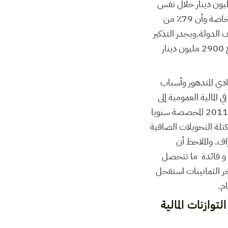
ى ارتفاع عجز الميزانية من 1885 مليون دينار خلال شهر جوان 2015 إلى 2190,7 مليون دينار خلال نفس
الشهر من السنة الجارية.ويثير هذا الخلل المفزع والمتنامي في المالية العمومية انشغال المختصين خاصة وأن 79٪ من
ذلك نفقات التنمية 21٪ من جملة مصاريف الدولة.ويجدر التذكير
بأن رئيس الحكومة الجديد كشف في خطابه المشار إليه عن ارتفاع جديد في عجز الميزانية الذي بلغ 2900 مليون دينار
دي المتدهور وأسباب
 المالية العمومية إلى
هذه المعدلات الخطيرة وغير المسبوقة في تاريخ تونس الا وهو الاعتمادات الضخمة و المتزايدة منذ 2011 المخصصة سنويا
كتلة التحويلات الصافية
اف. والملاحظ أن
 و فائدة ما تتحصل
خر الثمانينات استفحل
م.
توازنات المالية