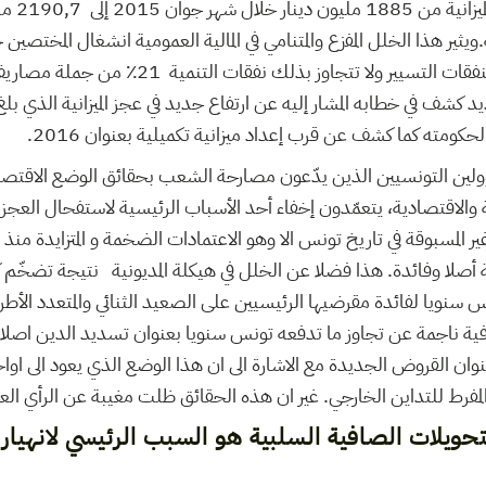
مما أدّى إل
مصاريف الميزانية ترصد لنفقات التسيير ولا تتجاوز ب
حكومته كما كشف عن قرب إعداد ميزانية تكميلية بعنوان 2016.
سؤولين التونسيين الذين يدّعون مصارحة الشعب بحقائق الوضع الاقتصا
لية والاقتصادية، يتعمّدون إخفاء أحد الأسباب الرئيسية لاستفحال العجز في
ة أصلا وفائدة. هذا فضلا عن الخلل في هيكلة المديونية نتيجة تضخّم 
س سنويا لفائدة مقرضيها الرئيسيين على الصعيد الثنائي والمتعدد الأطر
فية ناجمة عن تجاوز ما تدفعه تونس سنويا بعنوان تسديد الدين اصلا
وان القروض الجديدة مع الاشارة الى ان هذا الوضع الذي يعود الى اوا
لمفرط للتداين الخارجي. غير ان هذه الحقائق ظلت مغيبة عن الرأي العا
تحويلات الصافية السلبية هو السبب الرئيسي لانهيار ال