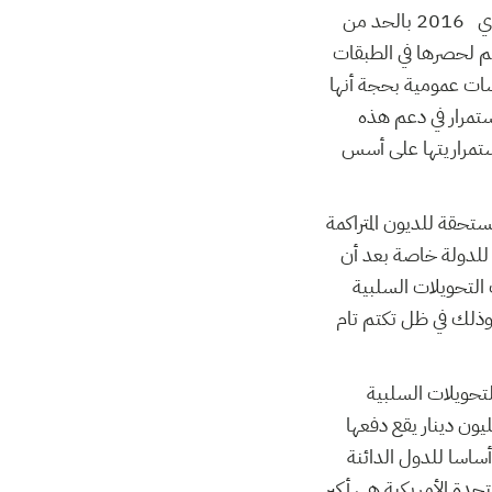
يجدر التذكير بأن الحكومة تعهدت في رسالة النوايا الموجهة إلى صندوق النقد الدولي بتاريخ 2 ماي 2016 بالحد من
عم لحصرها في الطبقات
سات عمومية بحجة أنها
ستمرار في دعم هذه
استمراريتها على أسس
مستحقة للديون المتراكمة
ية للدولة خاصة بعد أن
 التحويلات السلبية
فية تنخر أسس الاقتصاد الوطني طيلة فترة حكم النظام السابق فيما بين 1988 و2010 وذلك في ظل تكتم تام
التحويلات السلبية
لفترة المذكورة بلغت 6534,6- مليون دينار أي بمعدل سنوي قدره 284,1- مليون دينار يقع دفعها
أساسا للدول الدائنة
إلى 2010 حيث تبيّن أن الولايات المتحدة الأمريكية هي أكبر