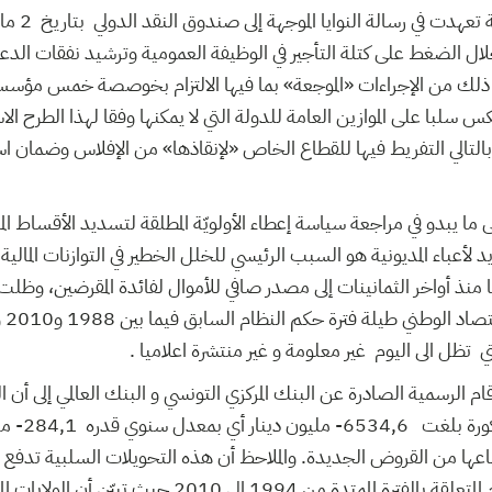
لال الضغط على كتلة التأجير في الوظيفة العمومية وترشيد نفقات الد
غير ذلك من الإجراءات «الموجعة» بما فيها الالتزام بخوصصة خمس مؤس
 سلبا على الموازين العامة للدولة التي لا يمكنها وفقا لهذا الطرح الا
ن بالتالي التفريط فيها للقطاع الخاص «لإنقاذها» من الإفلاس وضمان 
على ما يبدو في مراجعة سياسة إعطاء الأولويّة المطلقة لتسديد الأقساط ال
يد لأعباء المديونية هو السبب الرئيسي للخلل الخطير في التوازنات المال
نذ أواخر الثمانينات إلى مصدر صافي للأموال لفائدة المقرضين، وظلت
الصا
ي تظل الى اليوم غير معلومة و غير منتشرة اعلاميا .
ام الرسمية الصادرة عن البنك المركزي التونسي و البنك العالمي إلى أن 
الصافية خلال ا
قتطاعها من القروض الجديدة. والملاحظ أن هذه التحويلات السلبية تدفع 
الرئيسية كما تبينه الأرقام المتعلقة بالفترة الممتدة من 1994 