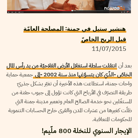
هنشير ستيل في جمنة: المصلحة العامّة
قبل الربح الخاصّ
11/07/2015
بعد أن
انتقلت سلطة استغلال الأرض الفلاحيّة من يد رأس المال
الخاصّ -الذّي كان يتسوّغها منذ سنة 2002 -إلى
جمعية حماية
واحات جمنة، استطاعت هذه الأخيرة أن تغيّر بشكل جذريّ
طريقة التصرّف في الأرباح التي كانت تؤول إلى جيوب حفنة من
المستغّلين نحو خدمة الصالح العام وتعمير مدينة جمنة التي
ظلّت كغيرها من عشرات المدن والقرى خارج الحسابات التنموية
للحكومات المتعاقبة.
الإيجار السنوي للنخلة 800 ملّيم!