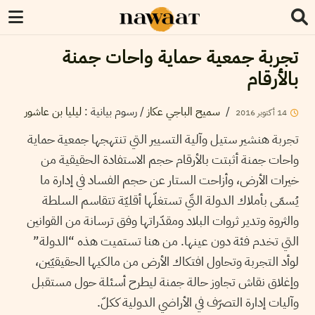
تجربة جمعية حماية واحات جمنة
بالأرقام
/
سميح الباجي عكاز
/
رسوم بيانية
:
ليليا بن عاشور
14
أكتوبر
2016
تجربة هنشير ستيل وآلية التسيير التي تنتهجها جمعية حماية
واحات جمنة أثبتت بالأرقام حجم الاستفادة الحقيقية من
خيرات الأرض، وأزاحت الستار عن حجم الفساد في إدارة ما
يُسمّى بأملاك الدولة التّي تستغلّها أقليّة تتقاسم السلطة
والثروة وتدير ثروات البلاد ومقدّراتها وفق ترسانة من القوانين
التي تخدم فئة دون عينها. من هنا تستميت هذه “الدولة”
لوأد التجربة وتحاول افتكاك الأرض من مالكيها الحقيقيّين،
وإغلاق نقاش تجاوز حالة جمنة ليطرح أسئلة حول مستقبل
وآليات إدارة التصرّف في الأراضي الدولية ككلّ.