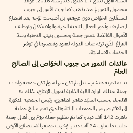
السنة الأولى لتبلغ 1.7 مليون دينار سنة 2016. عوائد
محصول التمور لم تعد تذهب كما جرت الأمور إلى جيوب
المستغّلين الخوّاص دون غيرهم، بل أصبحت توّجه بعد اقتطاع
المصاريف وأجور العمال لتنمية الجهة والولاية ككلّ وتوظيف
الأموال الفائضة لتعمير جمنة وتحسين بنيتها التحتية وسدّ
الفراغ الذّي تركه غياب الدولة لعقود وتقصيرها في توفير
الخدمات الاساسيّة.
عائدات التمور من جيوب الخوّاص إلى الصالح
العامّ
بداية تجربة هنشير ستيل، لم تكن سهلة، ولم تكن جمعية واحات
جمنة تمتلك الموارد المالية الذاتيّة لتمويل الإنتاج، لذلك تمّ
الالتجاء بحسب السيّد طاهر الطاهري، رئيس الجمعية المذكورة
إلى الاقتراض من الجمعيات المائيّة وتاجري تمور مبالغ جملية
ناهزت 142 ألف دينار، كما تمّ تنظيم حملة تبرّع بين أهالي جمنة
جلبت ما يقارب 34 ألف دينار. وُجّهت جميعها لاستصلاح الأرض