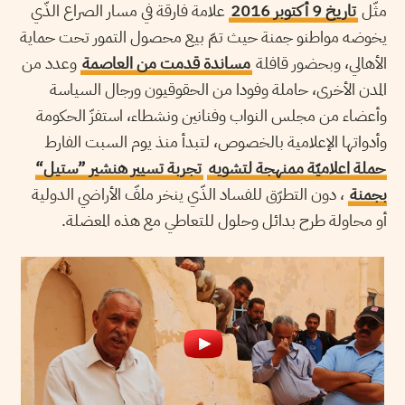
مثّل
تاريخ 9 أكتوبر 2016
علامة فارقة في مسار الصراع الذّي
يخوضه مواطنو جمنة حيث تمّ بيع محصول التمور تحت حماية
الأهالي، وبحضور قافلة
مساندة قدمت من العاصمة
وعدد من
المدن الأخرى، حاملة وفودا من الحقوقيون ورجال السياسة
وأعضاء من مجلس النواب وفنانين ونشطاء، استفزّ الحكومة
وأدواتها الإعلامية بالخصوص، لتبدأ منذ يوم السبت الفارط
حملة اعلاميّة ممنهجة لتشويه
تجربة تسيير هنشير ”ستيل“
بجمنة
، دون التطرّق للفساد الذّي ينخر ملفّ الأراضي الدولية
أو محاولة طرح بدائل وحلول للتعاطي مع هذه المعضلة.