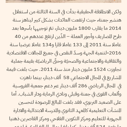
ولكن الانطلاقة الحقيقية بدأت في السنة الثالثة من استغلال
هنشير جمنة، حيث ارتفعت العائدات بشكل كبير ليناهز سنة
2014 ما يقارب 1800 مليون دينار، تمّ توجيهها بأسرها بعد
طرح المصاريف وأجور العملة – الذّين ارتفع عددهم من 40
عاملا سنة 2011 إلى 133 عاملا قارا و134 عاملا عرضيا سنة
2016-لتنمية الجهة وسدّ النقص في جميع المجالات الاقتصادية
والثقافية والاجتماعية والصحيّة وحتّى الرياضيّة بقيمة جملية
تجاوزت 1524 مليون دينار منذ سنة 2011. حيث بلغت قيمة
المشاريع في المجال الاجتماعي 58 ألف دينار، بينما ناهزت
في المجال الرياضي 286 ألف دينار عبر دعم جمعية الفروسية
وألعاب القوى في جمنة وقبلي ونادي الرماية ودار الشباب. أما
على الصعيد التربوي، فقد بلغت المبالغ المرصودة لتحسين
المنشآت التعليمية كالمعهد الثانوي والمدرسة الابتدائية والادارة
الجهوية للتعليم ومركز التكوين الفلاحي ومركز القاصرين ذهنيا
ما يفوق 524 ألف دينار. كما بلغ اجمالي المبالغ الموجّهة لدعم