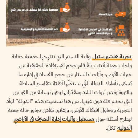
تجربة هنشير ستيل
وآلية التسيير التي تنتهجها جمعية حماية
واحات جمنة أثبتت بالأرقام حجم الاستفادة الحقيقية من
خيرات الأرض، وأزاحت الستار عن حجم الفساد في إدارة ما
يُسمّى بأملاك الدولة التّي تستغلّها أقليّة تتقاسم السلطة
والثروة وتدير ثروات البلاد ومقدّراتها وفق ترسانة من القوانين
التي تخدم فئة دون عينها. من هنا تستميت هذه “الدولة” لوأد
التجربة وتحاول افتكاك الأرض، وإغلاق نقاش تجاوز حالة جمنة
ليطرح أسئلة حول
مستقبل وآليات إدارة التصرّف في الأراضي
الدولية
ككلّ.