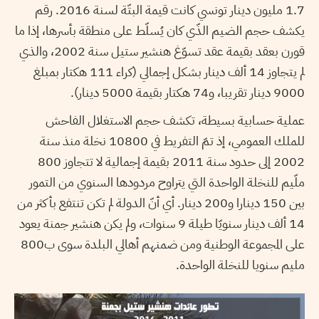
1.7 مليون دينار تونسي كانت قيمة البتّة لسنة 2016. رقم
يكشف حجم الضيم الذّي كان يُسلّط على منطقة بأسرها، إذا ما
قورن بعقد بقيمة عقد تسوّغ هنشير ستيل سنة 2002، والذي
لم يتجاوز 14 ألف دينار بشكل إجمالي (كراء 111 هكتار بمبلغ
9000 دينار تقريبا، و74 هكتار بقيمة 5000 دينار).
عملية حسابية بسيطة، تكشف حجم الاستغلال الفاحش
للملك العمومي، إذ تمّ التفريط في 10800 نخلة منذ سنة
2002 إلى حدود سنة 2011 بقيمة إجمالية لا تتجاوز 800
ملّيم للنخلة الواحدة التي يتراوح مردودها السنوي من التمور
بين 150 دينارا و200 دينار. أي أنّ الدولة لم تكن تنتفع بأكثر من
14 ألف دينار سنويّا طيلة 9 سنوات، ولم يكن هنشير جمنة يعود
على المجموعة الوطنية ومن ضمنهم أهالي البلدة سوى ب800
مليم سنويا للنخلة الواحدة.