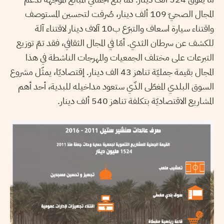
المجال الصحيّ 109 ألف دينار، صُرفت لتحسين المستوصف
واقتناء سيارة اسعاف والتبرّع ب10 آلاف دينار لاقتناء آلة
للكشف عن سرطان الثدي. أمّا في المجال الثقافي، فقد تمّ توزيع
التبرعات على مختلف الجمعيات والمهرجات الناشطة في هذا
المجال بقيمة جمليّة تناهز 43 الف دينار. إقتصاديّا، يمثّل مشروع
السوق البلدي المغطّى الذّي ستعود مداخيله للبدية، أحد أهم
المشاريع الاقتصاديّة بتكلفة تناهز 540 ألف دينار.