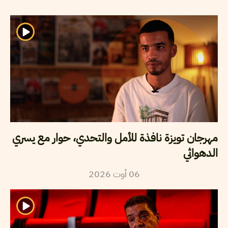
مهرجان تويزة نافذة للأمل والتحدي، حوار مع يسري
الدهواثي
2026
أوت
06