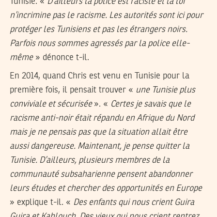
Tunisie. «
D’ailleurs la police est raciste et la loi
n’incrimine pas le racisme. Les autorités sont ici pour
protéger les Tunisiens et pas les étrangers noirs.
Parfois nous sommes agressés par la police elle-
même
» dénonce t-il.
En 2014, quand Chris est venu en Tunisie pour la
première fois, il pensait trouver «
une Tunisie plus
conviviale et sécurisée
». «
Certes je savais que le
racisme anti-noir était répandu en Afrique du Nord
mais je ne pensais pas que la situation allait être
aussi dangereuse. Maintenant, je pense quitter la
Tunisie. D’ailleurs, plusieurs membres de la
communauté subsaharienne pensent abandonner
leurs études et chercher des opportunités en Europe
» explique t-il. «
Des enfants qui nous crient Guira
Guira et Kahlouch. Des vieux qui nous crient rentrez