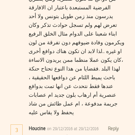
الفرضية المستبعدة باعتبار ان الافارقة
يدرسون منذ زمن طويل بتونس ولا أحد
تعرض لهم ولم تسجل حوادث تذكر وكان
ابناء شعبنا على الدوام مثال الخلق الرفيع
ويكرمون وفادة ضيوفهم دون تفرقة من لون
او غيره ..لذا لابد ان تكون هناك دوافع أخرى
،كان يكون عملا منظما ممن يريدون الاساءة
لهذا البلد .فقضايا من هذا النوع تحتاح حنكة
باحث يميط اللثام عن دوافعها الحقيقية ،
عندها فقط نتحدث عن انها تمت بدوافع
عنصرية أم ارهاب بلون جديد ام عصابات
جريمة مدفوعة ، ام عمل طائش من شاذ
يحفظ ولا يقاس عليه
Houcine
Reply
on 29/12/2016 at 29/12/2016
3