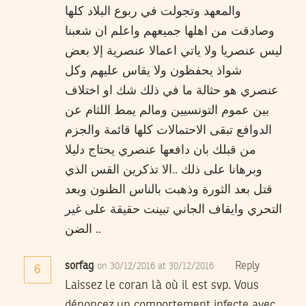
والمعهد وتجولت في ربوع البلاد كلها
وصادقت من اهلها جميعهم واعلم ان شعبنا
ليس عنصريا ولا ياتي اعمالا عنصرية إلا بعض
شواذ يحفظون ولا يقاس عليهم وكل
عنصري هو حثالة ما في ذلك شك او اختلاف
بين عموم التونسيين ومالم يمط اللثام عن
الدوافع تبقى الاحتمالات كلها قائمة والجزم
من قبلك بان دافعها عنصري يحتاج دليلا
وبرهانا على ذلك ..الا تذكرين القس الذي
قتل بعد الثورة وذهبت بالناس الظنون وبعد
التحري وايقاف الجاني تبينت حقيقة على غير
الضن ..
sorfag
Reply
on 30/12/2016 at 30/12/2016
6
Laissez le coran là où il est svp. Vous
dénoncez un comportement infecte avec