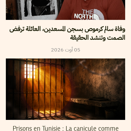
وفاة سالم كرموص بسجن المسعدين، العائلة ترفض
الصمت وتنشد الحقيقة
2026
أوت
05
Prisons en Tunisie : La canicule comme