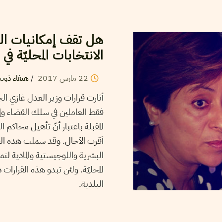
هل تقف إمكانيات القض
الانتخابات المحليّة في 2017؟
22
مارس
2017
/
هيفاء ذوي
فقط العاملين في سلك القضاء وإنّ
المقبلة باعتبار أنّ تأهيل محاكم ال
أقرب الآجال. وقد شملت هذه القرار
البشرية واللوجيستية والمادية لتم
المحليّة. ولئن تبدو هذه القرارات 
البلدية.