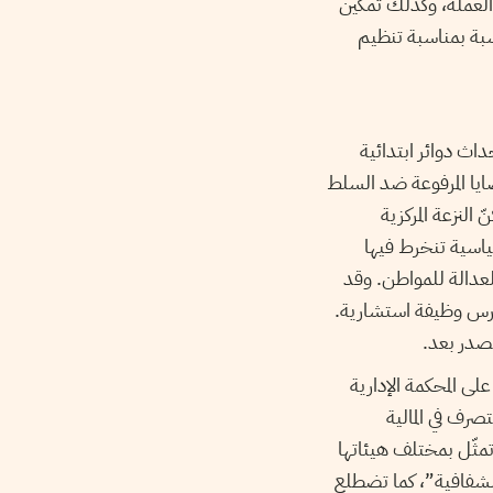
 والكتبة والعملة، وكذلك تمكين
اسبة بمناسبة تنظيم
اث دوائر ابتدائية
ضايا المرفوعة ضد السلط
 النزعة المركزية
ياسية تنخرط فيها
لعدالة للمواطن. وقد
مارس وظيفة استشارية.
يصدر بعد.
على المحكمة الإدارية
رف في المالية
 والتي تمثّل بمختلف هيئاتها
الشفافية”، كما تضطلع