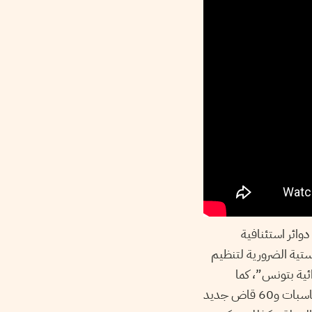
دوائر استئنافية
وجستية الضرورية لتنظيم
ة الابتدائية بتونس”، كما
دعم الموارد البشرية من خلال انتداب 20 قاض جديد بدائرة المحاسبات و60 قاض جديد