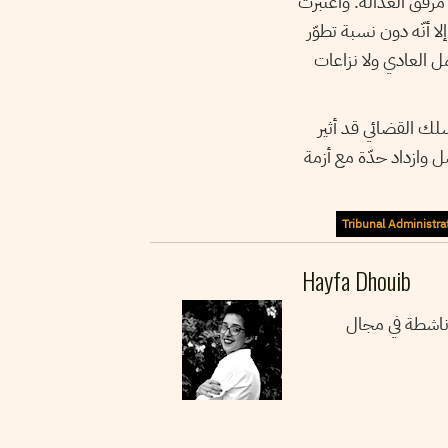
نويا لكل ساكن بعنوان مرفق العدالة. واعتبرت
نّه رغم تطور ميزانية المحكمة الإدارية بين سنتي 2016 و2017 بنسبة 8,41% إلا أنّه دون نسبة تطوّر
ر حجم العمل العادي ولا نزاعات
لك القضائي قد أثير
ت في أكتوبر 2016، إلاّ أنّ النقاش تواصل وازداد حدّة مع أزمة
Tribunal Administrat
Hayfa Dhouib
 وناشطة في مجال