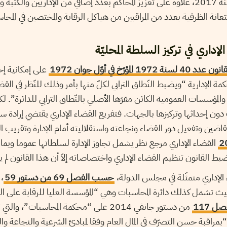
بالمحكمة الإدارية خلال سنة 2017، علاوة على تعزيز المحاكم بعدد إضافي من الإداريين
تعانة الظرفية بعدد من المراقبين من هياكل الرقابة والمختصين في المح
إداري في تركيز السلطة المحليّة
 عدد 40 لسنة 1972 المؤرّخ في أوّل جوان 1972
على إمكانية إحد
مة الإدارية “ويضبط النّطاق الترابي لكلّ منها بأمر وذلك للنّظر في الق
 والمؤسسات العمومية الكائن مقرّها الأصلي بالنّطاق الترابي للدائرة”. لكنّ
ون إحداثها وتركيزها بالجهات. فتفريع القضاء الإداري يقتضي إرادة س
قاضين وتفعيل دور القضاء ونجاعته واستقلاليته أمام الإدارة وتقريب ا
القضاء الإداري مرجع نظر يشمل تجاوز الإدارة لسلطاتها عموما وي
ط القانون تنظيم القضاء الإداري واختصاصاته إلاّ أن هذا القانون لم 
الإداري متمثّلة في مجلس الدولة،
حسب الفصل 69 من دستور 59
، 
 تشمل كذلك دائرة المحاسبات وهي “المؤسسة العليا للرقابة على التص
صل 117
من دستور جانفي 2014 على “محكمة المحاسبات”،
“بمراقبة حسن التصرّف في المال العام وفقا لمبادئ الشرعية والنجاعة و