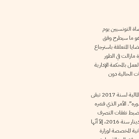
ة التونسيين يوم
، وهو ما سيطرح وفق
ايا المتعلقة باسترجاع
ة مازالت في الطور
مل بالمحكمة الإدارية
ات الحالية دون
عضو جمعية القضاة التونسيين بأنّ “أهداف مشروع قانون المالية لسنة 2017 تبقى
وره”. الأمر الذي فسّره
تمّ ضبط نفقات التصرف
والتنمية لوزراة العدل لسنة 2017 في حدود 542.005 مليون دينار مقابل 491.315 مليون دينار سنة 2016، إلاّ أنّها
 للدولة”. وأفاد في السياق نفسه بأنّ 43.2% من الميزانية المخصصة لوزارة