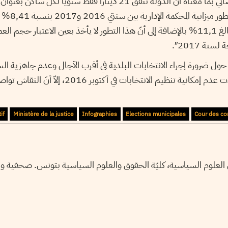
العدل فقط للمرفق القضائي بما معناه أنّ الدولة تنفق 21 دينارا فقط س
جمعية القضاة أ
الميزانية العامة للدولة البالغ 11,1% بالإضافة إلى أنّ هذا التطور لا يأخذ بعين الاعتبا
سنة 2017″.
 حول ضرورة إجراء الانتخابات البلدية في أقرب الآجال وعدم جاهزية الس
منذ أفريل الماضي، وتأكّدت عدم إمكانية تنظيم الانتخابا
if
Ministère de la justice
Infographies
Elections municipales
Cour des c
تير بحث في العلوم السياسية، كليّة الحقوق والعلوم السياسية بتونس. صحفية