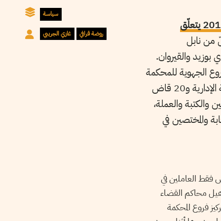
سياسة
أمرا حكوميا عدد 620 لسنة 2017 مؤرخ في 25 ماي 2017 يتعلّق
روضة قرافي
غازي الجريبي
ّ من نابل
وزيد والقيروان.
1 مارس 2017 عن قرار إحداث الفروع الجهوية للمحكمة
الإدارية. وتأتي هذه الخطوة في انتظار تأهيل الفروع الجديدة بانتداب 60 قاض بالمحكمة الإدارية و20 قاض
ن والكتبة والعملة،
بة والمختصين في
بت 18 مارس جدلا واسعا لم يمسّ فقط العاملين في
تأهيل محاكم القضاء
كيز فروع المحكمة