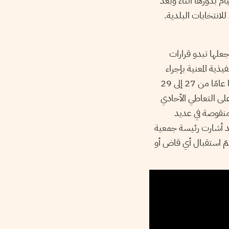
ام بدورها أثناء وبعد
للانتخابات البلدية.
تي أعلن عنها وزير العدل ضمن ميزانية وزارة العدل لسنة 2017، ممّا جعلها تبدو قرارات
ذية المعنية بإجراء
الانتخابات فقد فشلت في إقناع عدد هامّ من القضاة. وأعلنت جمعية القضاة التونسيين إضرابا عامّا من 27 إلى 29
على التعاطي الأحادي
 منقوصة في عديد
بتاريخ 18 مارس 2017. وقد أشارت رئيسة جمعية
 أشهر من تشكّل الحكومة لم يتمّ استقبال أي قاض أو