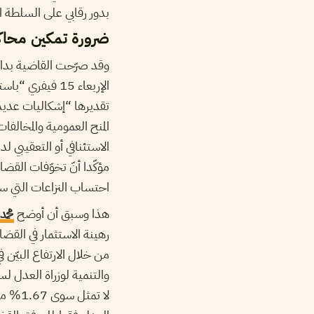
بدور رقابي على السلطة ال
ضرورة تمكين محاكم
وقد صرّحت القاضية بدائ
الإربعاء 15 في
تقديرها “إشكاليات عديدة
المنح العمومية والمخالفا
الاستئنافي أو التعقيبي ل
مؤكّدا أنّ تخوّفات القض
احتساب النزاعات التي ستسفر ع
هذا وسبق أن أوضح
محم
رهينة الاستثمار في القضاء
من خلال الارتفاع البيّن ف