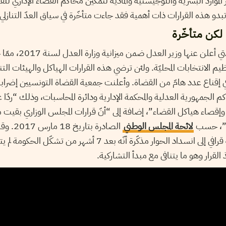
الموارد البشرية واللوجيستية والمادية لتمكين محاكم القضاء الإداري للقي
 تبدو هذه القرارات ذات أهمية فقد جاءت متأخّرة في سياق العدّ التنازلي 
لكن متأخّرة
لم تتمّ برمجة الإجراءات ال
 الانتخابات المحليّة. ولئن ترضي هذه القرارات الهياكل والهيئات التنفي
 الجمهورية العدلية والمحكمة الإدارية ودائرة المحاسبات، وذلك “ردّا 
وإقصاء هياكل القضاء”، إضافة إلى “أنّ قرارات المجلس الوزاري بقيت
دي”، حسب
لائحة المجلس الوطني
الصادرة 
القضاة التونسيين روضة قرافي إلى انسداد الحوار مذكّرة أنّه بعد 7
لقرار وهو ما يتنافى مع مبدأ التشاركية.