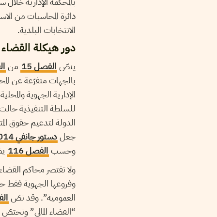
دائرة المحاسبات من الاس
الانتخابات البلدية.
دور هيكلة القضاء ال
ينصّ
الفصل 15
من
القانون
بالجهات متفرّعة عن المحك
الإدارية الجهوية والمحلية
للسلطة التنفيذية حالت د
الدولة لتدعيم حقوق المت
جعل
دستور جانفي 2014
وحسب
الفصل 116
يضب
ولا تقتصر محاكم القضاء 
وفروعها الجهوية فقط حيث
العمومية”. وقد نصّ
الف
“القضاء المالي” وتختصّ 