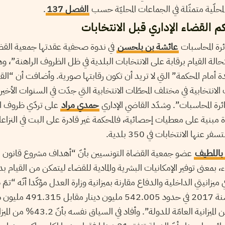
محلّية متمثّلة في الجماعات المحليّة حسب
الفصل 137
.
 القضاء الإداري قبل الانتخابات
رة المحاسبات
عائشة بن بلحسن
في ندوة صحفية عقدتها جمعية القضا
فري “باستحالة القيام برقابة على الانتخابات البلدية في ظل الظروف الراهنة”
 أمام المحكمة” التي لا تريد أن تكون رقابتها صورية. وأضافت أن “القض
ت الانتخابية في مختلف المحطّات الانتخابية التي جدّت في السنوات الأخير
دائرة المحاسبات”. وشدّد القاضي الإداري
حمدي مراد
على تردّي ظروف الع
اة مبنية على معطيات إحصائية، فالمحكمة غير قادرة على البت في النزاع
نها الانتخابات في 350 بلدية.
د باللطيف
، بمعنى توفير الإمكانيات البشرية والمادية للقضاء ليتمكن من القيام بد
ي ميزانيتي الداخلية والدفاع مقارنة بميزانية وزارة العدل مؤكّدا أنّه “
لا تمثل سوى 1.67% من الميزانية العامّة