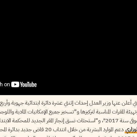
ي أعلن عنها وزير العدل إحداث إثنتي عشرة دائرة ابتدائية جهوية وأربع 
وتهيئة المقرات المناسبة لتركيزها و”تسخير جميع الإمكانيات المادية والل
الانتخابات البلدية قبل موفى سنة 2017″، و”استحثاث نسق إنجاز المقر الجديد للمحكم
وزاري