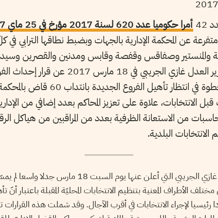
 42
تفرعة عن المحكمة الإدارية بالجهات وبضبط نطاقها الترابي في كل
 والمنستير وصفاقس وقفصة وقابس ومدنين والقصرين وسيدي ب
هذا وسبق أن أعلن وزير العدل غازي الجريبي في 8
قبل الانتخابات، علاوة على تعزيز المحاكم بعدد إضافي من الإداريي
حاسبات من الاستعانة الظرفية بعدد من المراقبين من هياكل الرقا
 الانتخابات البلدية.
أثارت قرارات وزير العدل غازي الجريبي التي أعلن عنها يوم الس
تلف الأطراف المعنية بتنظيم الانتخابات المحليّة المقبلة باعتبار أنّ 
ّدا رئيسيا لإجراء الانتخابات في أقرب الآجال. وقد شملت هذه القرارات تر