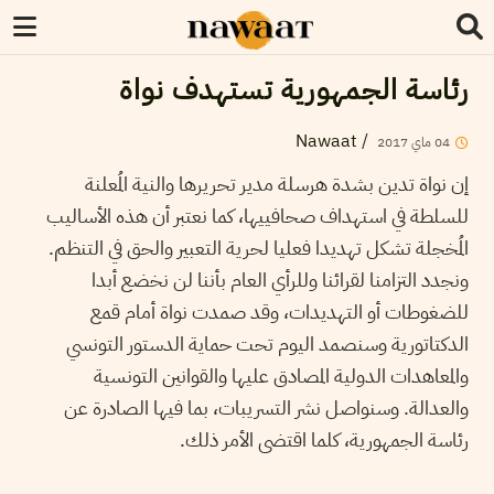
رئاسة الجمهورية تستهدف نواة
Nawaat
/
2017
ماي
04
إن نواة تدين بشدة هرسلة مدير تحريرها والنية المُعلنة
للسلطة في استهداف صحافييها، كما نعتبر أن هذه الأساليب
المُخجلة تشكل تهديدا فعليا لحرية التعبير والحق في التنظم.
ونجدد التزامنا لقرائنا وللرأي العام بأننا لن نخضع أبدا
للضغوطات أو التهديدات، وقد صمدت نواة أمام قمع
الدكتاتورية وسنصمد اليوم تحت حماية الدستور التونسي
والمعاهدات الدولية المصادق عليها والقوانين التونسية
والعدالة. وسنواصل نشر التسريبات، بما فيها الصادرة عن
رئاسة الجمهورية، كلما اقتضى الأمر ذلك.