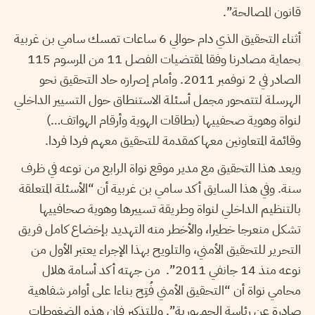
قانون المصالحة”.
أثناء التحقيق الذي دام حوالي 6 ساعات تمسك سامي بن غربية
بحماية مصادرنا وفقا لمقتضيات الفصل 11 من المرسوم 115
الصادر في 2 نوفمبر 2011. وأمام إصراره حاد التحقيق نحو
الهرسلة لتتمحور مجمل أسئلة الاستنطاق حول التسيير الداخلي
لنواة وهوية صحفييها (بطاقات الهوية وأرقام الهواتف…)
وقائمة المتعاونين معها كمقدمة للتحقيق معهم فردا فردا.
ويعد هذا التحقيق مع مدير موقع نواة الرابع من نوعه في ظرف
سنة. وفي هذا السايق أكد سامي بن غربية أن “الأسئلة المتعلقة
بالتنظيم الداخلي لنواة وطريقة تسييرها وهوية صحافييها
تشكل منعرجا خطيرا، والأخطر منه التهديد بإخضاع كامل فريق
التحرير للتحقيق الأمني، والتلويح بهذا الإجراء يعتبر الأول من
نوعه منذ 14 جانفي 2011”. من جهته أكد أسامة هلال
محامي نواة أن “التحقيق الأمني فُتِح بناءا على أوامر شفاهية
صادرة عن رئاسة الجمهورية”. وللتذكير فإن هذه الضغوطات