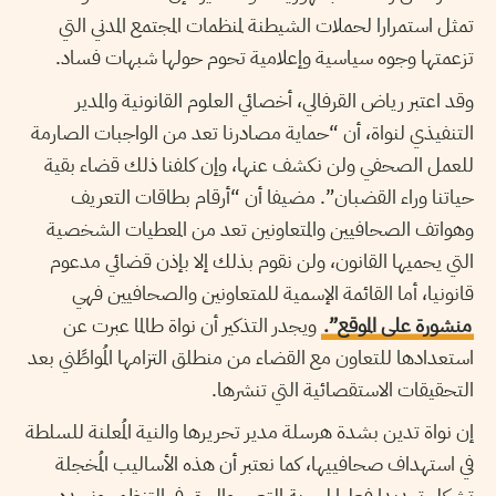
تمثل استمرارا لحملات الشيطنة لمنظمات المجتمع المدني التي
تزعمتها وجوه سياسية وإعلامية تحوم حولها شبهات فساد.
وقد اعتبر رياض القرفالي، أخصائي العلوم القانونية والمدير
التنفيذي لنواة، أن “حماية مصادرنا تعد من الواجبات الصارمة
للعمل الصحفي ولن نكشف عنها، وإن كلفنا ذلك قضاء بقية
حياتنا وراء القضبان”. مضيفا أن “أرقام بطاقات التعريف
وهواتف الصحافيين والمتعاونين تعد من المعطيات الشخصية
التي يحميها القانون، ولن نقوم بذلك إلا بإذن قضائي مدعوم
قانونيا، أما القائمة الإسمية للمتعاونين والصحافيين فهي
منشورة على الموقع”.
ويجدر التذكير أن نواة طالما عبرت عن
استعدادها للتعاون مع القضاء من منطلق التزامها المُواطًني بعد
التحقيقات الاستقصائية التي تنشرها.
إن نواة تدين بشدة هرسلة مدير تحريرها والنية المُعلنة للسلطة
في استهداف صحافييها، كما نعتبر أن هذه الأساليب المُخجلة
تشكل تهديدا فعليا لحرية التعبير والحق في التنظم. ونجدد