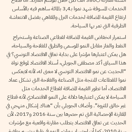
الخدمات المسوقة شهد نموا بـ3,4 بالمائة ساهم فيه بالأساس
ارتفاع القيمة المضافة لخدمات النزل والمقاهي بفضل الانتعاشة
الظرفية التي تمر بها السياحة.
استمرار انخفاض القيمة المضافة لقطاعي الصناعة واستخراج
النفط والغاز مقابل النمو الموسمي والظرفي للفلاحة والسياحة،
هل يمكن اعتبارها مؤشرا على بداية تعافي الاقتصاد التونسي؟ في
هذا السياق أكد مصطفى الجويلي، أستاذ الاقتصاد لموقع نواة
“الحديث عن نمو الاقتصاد التونسي لا معنى له، لأنه لايعكس
نموا للقطاعات المنتجة مثل الصناعة والفلاحة التي تشكل عماد
الاقتصاد، أما تطور القيمة المضافة لقطاع الخدمات مثل
السياحة لا يمكن اعتبارها دلالة على النمو الاقتصادي لأنه قطاع
غير خالق للثروة”. وأضاف الجويلي بأن “هناك إشكال منهجي في
المقارنة الإحصائية التي تم حصرها بين سنة 2016 و2017، لأن
الحديث عن تعافي الاقتصاد يتطلب مقارنة واقعية مع مؤشرات
سنة 2010، كما أن احتساب مؤشر النمو في ظرف يتسم بطفرة