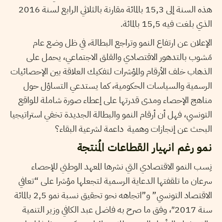
هذه السنة إلى 15,3 بالمائة مقارنة بالثلاثي الرابع لسنة 2016
الذي بلغت فيه 15,5 بالمائة.
الإعلان عن ارتفاع النمو وتراجع البطالة، في ظل وضع عام
مَشوب بالتدهور الاقتصادي والقلق الاجتماعي، يحمل على
الذهاب خلف الأرقام والمؤشرات لتفكيك العلاقة بين الإحصائيات
الرسمية والسياسات الحكومية، كما يستدعي التساؤل حول
مناهج الإحصاء ومدى قدرتها على إعطاء صورة شاملة للواقع
التونسي، فهل أن أرقام النمو والبطالة الجديدة تخفي استراتيجيا
البحث عن إنجازات وهمية داعمة لشرعية البقاء؟
نمو رغم انهيار القطاعات المُنتجة
نِسب النمو الاقتصادي التي نشرها المعهد الوطني للإحصاء
سرعان ما تلقفتها الدعاية الرسمية لتجعلها مؤشرا على “تعافي
الاقتصاد التونسي” و”اتجاهه نحو تحقيق نسبة نمو 2,5 بالمائة
سنة 2017″، وفق ما صرح به فاضل عبد الكافي وزير التنمية