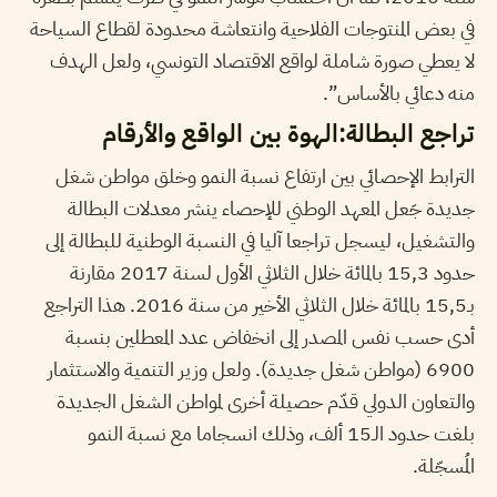
في بعض المنتوجات الفلاحية وانتعاشة محدودة لقطاع السياحة
لا يعطي صورة شاملة لواقع الاقتصاد التونسي، ولعل الهدف
منه دعائي بالأساس”.
تراجع البطالة:الهوة بين الواقع والأرقام
الترابط الإحصائي بين ارتفاع نسبة النمو وخلق مواطن شغل
جديدة جَعل المعهد الوطني للإحصاء ينشر معدلات البطالة
والتشغيل، ليسجل تراجعا آليا في النسبة الوطنية للبطالة إلى
حدود 15,3 بالمائة خلال الثلاثي الأول لسنة 2017 مقارنة
بـ15,5 بالمائة خلال الثلاثي الأخير من سنة 2016. هذا التراجع
أدى حسب نفس المصدر إلى انخفاض عدد المعطلين بنسبة
6900 (مواطن شغل جديدة). ولعل وزير التنمية والاستثمار
والتعاون الدولي قدّم حصيلة أخرى لمواطن الشغل الجديدة
بلغت حدود الـ15 ألف، وذلك انسجاما مع نسبة النمو
المُسجّلة.