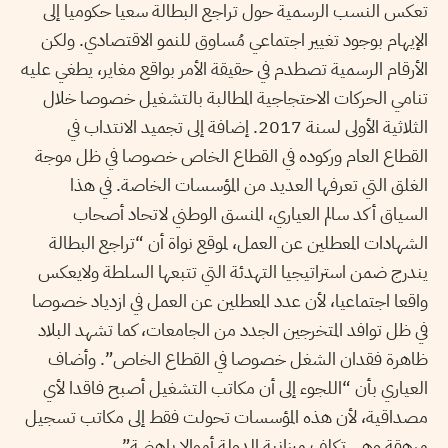
تعكس النسب الرسمية حول تراجع البطالة سعيا حكوميا إلى
الإيهام بوجود تغيير اجتماعي مُساوق للنمو الاقتصادي. ولكن
الأرقام الرسمية تصطدم في حقيقة الأمر بواقع مغاير، يطغي عليه
تنامي الحركات الاحتجاجية المطالبة بالتشغيل خصوصا خلال
الثلاثية الأولى لسنة 2017. إضافة إلى تجميد الانتداب في
القطاع العام وركوده في القطاع الخاص خصوصا في ظل موجة
الغلق التي تعرفها العديد من المؤسسات الخاصة. في هذا
السياق أكد سالم العياري، المنسق الوطني لاتحاد أصحاب
الشهادات المعطلين عن العمل، لموقع نواة أن “تراجع البطالة
يندرج ضمن استراتيجيا التهدئة التي تتبعها السلطة ولايعكس
واقعا اجتماعيا، لأن عدد المعطلين عن العمل في ازدياد خصوصا
في ظل توافد المتخرجين الجدد من الجامعات، كما تشهد البلاد
ظاهرة فقدان الشغل خصوصا في القطاع الخاص”. وأضاف
العياري بأن “اللجوء إلى أن مكاتب التشغيل أصبح فاقدا لأي
مصداقية، لأن هذه المؤسسات تحولت فقط إلى مكاتب تسجيل
مرهقة وهي تكلف ميزانية الدولة أموالا باهضة”.