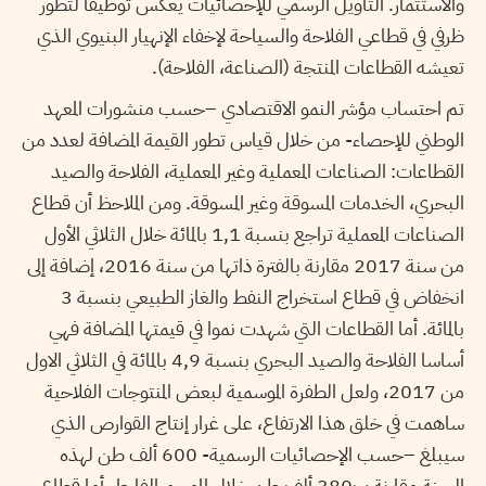
والاستثمار. التأويل الرسمي للإحصائيات يعكس توظيفا لتطور
ظرفي في قطاعي الفلاحة والسياحة لإخفاء الإنهيار البنيوي الذي
تعيشه القطاعات المنتجة (الصناعة، الفلاحة).
تم احتساب مؤشر النمو الاقتصادي –حسب منشورات المعهد
الوطني للإحصاء- من خلال قياس تطور القيمة المضافة لعدد من
القطاعات: الصناعات المعملية وغير المعملية، الفلاحة والصيد
البحري، الخدمات المسوقة وغير المسوقة. ومن الملاحظ أن قطاع
الصناعات المعملية تراجع بنسبة 1,1 بالمائة خلال الثلاثي الأول
من سنة 2017 مقارنة بالفترة ذاتها من سنة 2016، إضافة إلى
انخفاض في قطاع استخراج النفط والغاز الطبيعي بنسبة 3
بالمائة. أما القطاعات التي شهدت نموا في قيمتها المضافة فهي
أساسا الفلاحة والصيد البحري بنسبة 4,9 بالمائة في الثلاثي الاول
من 2017، ولعل الطفرة الموسمية لبعض المنتوجات الفلاحية
ساهمت في خلق هذا الارتفاع، على غرار إنتاج القوارص الذي
سيبلغ –حسب الإحصائيات الرسمية- 600 ألف طن لهذه
السنة مقارنة ب380 ألف طن خلال الموسم الفارط. أما قطاع