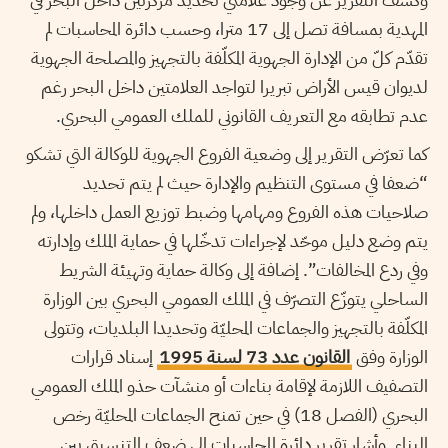
المهدية بمسافة تصل إلى 17 مترا، وحسب دائرة المحاسبات لم
تقدّم كلّ من الإدارة الجهوية المكلّفة بالتجهيز والمصلحة الجهوية
لديوان قيس الأراض تبريرا لتواجد العلامتين داخل البحر رغم
عدم تطابقه مع التعريف القانوني للملك العمومي البحري.
كما تعرّض التقرير إلى وضعية الفروع الجهوية للوكالة التي تشكو
“ضعفا في مستوى التنظيم والإدارة حيث لم يتم تحديد
صلاحيات هذه الفروع ومهامها وضبط توزيع العمل داخلها، ولم
يتم وضع دليل موحّد لإجراءات تدخّلها في حماية الملك وإدارته
وفي ردع المخالفات”. إضافة إلى وكالة حماية وتهيئة الشريط
الساحلي يتوزّع التصرّف في الملك العمومي البحري بين الوزارة
المكلّفة بالتجهيز والجماعات المحليّة وتحديدا البلديات، وتتولى
الوزارة وفق
القانون عدد 73 لسنة 1995
إسناد قرارات
التصفيف اللازمة لإقامة بناءات أو منشآت حذو الملك العمومي
البحري (الفصل 18) في حين تمنح الجماعات المحليّة رخص
البناء. وأشار تقرير دائرة المحاسبات إلى ضعف التنسيق بين