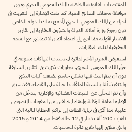
للمقتضيات القانونية الخاصّة بالملك العمومي البحري ودون
موافقة مختلف المصالح المعنية. كما تمّت الإشارة إلى التفويت في
أجزاء من الملك العمومي البحري المُدمج بملك الدولة الخاص
دون رجوع وزارة أملاك الدولة والشؤون العقارية إلى تقارير
الاختبار الأولية ممّا أدى إلى اعتماد أثمان لا تتماشى مع القيمة
الحقيقية لتلك العقارات.
استعرض التقرير الأخير لدائرة المحاسبات انتهاكات متنوعة في
حقّ الملك العمومي البحري. تجاوزات تكرّرت في التقارير السابقة
دون أن يتمّ البتّ فيها بشكل حاسم لضعف آليات التتبّع
والتنفيذ. أمّا بالنسبة للملفّات المحالة على القضاء، فقد سبق
وأن تمّ التخلّي عن التتبعات القضائية والإدارية بتدخّل من
الإدارة العامّة للوكالة وإعفاء المخالفين من العقوبات المنصوص
عليها، مما أدّى في نهاية المطاف إلى تراكم الخطايا المالية التي
ناهزت 200 ألف دينار في 12 حالة فقط بين 2014 و 2015
والتي تطرّق إليها تقرير دائرة المحاسبات.