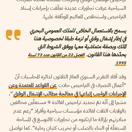
السياحية عرفت تجاوزات عديدة تعلّقت بإجراءات إسناد
التراخيص واستخلاص المعاليم الموظّفة عليها.
يسمح بالاستعمال الخاصّ للملك العمومي البحري
في إطار إشغال وقتي أو لزمة طبقا لخصوصية هذا
الملك وبصفة متماشية معها ووفق الشروط التي
يحدّدها هذا القانون.
الفصل 22 من القانون عدد 73 لسنة
1995
وقد أفاد التقرير السنوي العامّ الثلاثون لدائرة المحاسبات أنّ
“أعمال التصرف في التراخيص حادت
عن القواعد المعتمدة وعن
الإجراءات الواجب إتباعها في معالجة مطالب الإشغال الوقتي
“،
مشيرا إلى أنّه تمّ تجديد تراخيص لفائدة 9 مستغلّين مخالفين
بالولايات الثلاث لفائدة مؤسسات سياحية وأفراد “رغم عدم
مبادرتهم بإزالة ما ارتكبوه من تجاوزات كالتوسع في المساحة
المستغلّة أو البناء بالصلب أو تخريب كثبان رملية”. كما تواصل