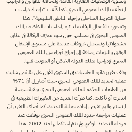
وتسوية الوضعيات العقارية القائمة والمخالفة للقوانين والتراتيب
المتعلّقة بالملك العمومي البحري. كما كُلّفت “بإعداد دراسات
حماية الشريط الساحلي وإحياء المناطق الطبيعية”. هذا
وتمحورت الأعمال الرقابية لدائرة المحاسبات الخاصّة بالملك
العمومي البحري في معظمها حول سوء تصرّف الوكالة في نطاق
مشمولاتها وتسجيل خروقات عديدة على مستوى الإشغال
الوقتي واللزمات إضافة إلى إخراج أجزاء من الملك العمومي
البحري لإدراجها بملك الدولة الخاصّ أو التفويت فيها.
وقف تقرير دائرة المحاسبات في المستوى الأوّل على نقائص شابت
عملية تحديد الملك العمومي البحري حيث أشار إلى أنّ 71%
من العلامات المحدّدة للملك العمومي البحري بولاية سوسة
اندثرت أو تآكلت. كما طرأت العديد من التغييرات الطبيعية في
المنستير والتي تفرض إعادة عملية التحديد، كما أضاف التقرير أنّ
عمليات مراجعة حدود الملك العمومي البحري توقّفت عند
مرحلة التحديد الوقتي ولم يتمّ استكمالها منذ 2002. هذا
وكشف التقرير عن وجود علامتي تحديد مركزتين داخل البحر في