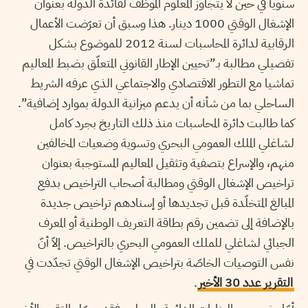
سنويا في حين لا يتجاوز المعلوم الموظّف لفائدة الدولة بعنوان
الإشغال الوقتي 1000 دينار. هذا وسبق أن تعرّضت الأعمال
الرقابية لدائرة المحاسبات لسنة 2012 للموضوع بشكل
تفصيلي مطالبة بـ”تحيين الإطار القانوني المتعلّق بضبط المعاليم
تماشيا مع التطور الاقتصادي والاجتماعي الذي عرفه الشريط
الساحلي بما من شأنه أن يدعم ميزانية الدولة بموارد إضافية”.
كما طالبت دائرة المحاسبات منذ ذلك التاريخ بجرد كامل
لشاغلي الملك العمومي البحري وتسوية وضعيات المخالفين
منهم، والإسراع بتصفية وتثقيل المعاليم المستوجبة بعنوان
تراخيص الإشغال الوقتي ومطالبة أصحاب التراخيص بدفع
المبالغ المتخلّدة قبل تجديدها أو إسنادهم تراخيص جديدة
بالإضافة إلى تضمين رقم بطاقة التعريف الوطنية أو المعرف
الجبائي لشاغلي للملك العمومي البحري بالتراخيص. إلاّ أنّ
نفس التوصيات الخاصّة بتراخيص الإشغال الوقتي تجدّدت في
التقرير عدد 30 الأخير
.