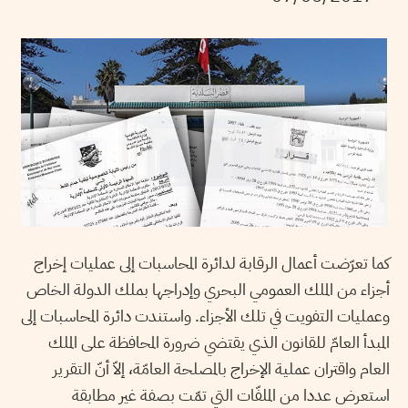
كما تعرّضت أعمال الرقابة لدائرة المحاسبات إلى عمليات إخراج
أجزاء من الملك العمومي البحري وإدراجها بملك الدولة الخاص
وعمليات التفويت في تلك الأجزاء. واستندت دائرة المحاسبات إلى
المبدأ العامّ للقانون الذي يقتضي ضرورة المحافظة على الملك
العام واقتران عملية الإخراج بالمصلحة العامّة، إلاّ أنّ التقرير
استعرض عددا من الملفّات التي تمّت بصفة غير مطابقة