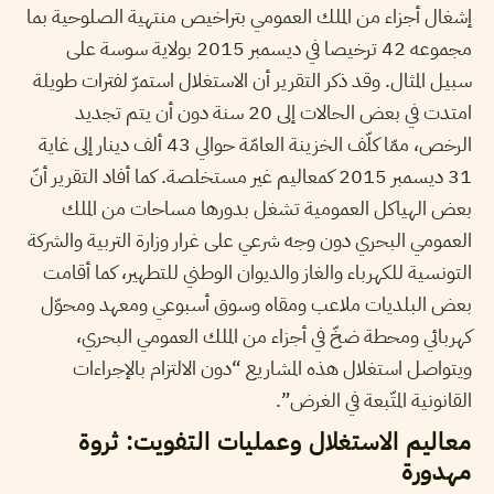
إشغال أجزاء من الملك العمومي بتراخيص منتهية الصلوحية بما
مجموعه 42 ترخيصا في ديسمبر 2015 بولاية سوسة على
سبيل المثال. وقد ذكر التقرير أن الاستغلال استمرّ لفترات طويلة
امتدت في بعض الحالات إلى 20 سنة دون أن يتم تجديد
الرخص، ممّا كلّف الخزينة العامّة حوالي 43 ألف دينار إلى غاية
31 ديسمبر 2015 كمعاليم غير مستخلصة. كما أفاد التقرير أنّ
بعض الهياكل العمومية تشغل بدورها مساحات من الملك
العمومي البحري دون وجه شرعي على غرار وزارة التربية والشركة
التونسية للكهرباء والغاز والديوان الوطني للتطهير، كما أقامت
بعض البلديات ملاعب ومقاه وسوق أسبوعي ومعهد ومحوّل
كهربائي ومحطة ضخّ في أجزاء من الملك العمومي البحري،
ويتواصل استغلال هذه المشاريع “دون الالتزام بالإجراءات
القانونية المتّبعة في الغرض”.
معاليم الاستغلال وعمليات التفويت: ثروة
مهدورة