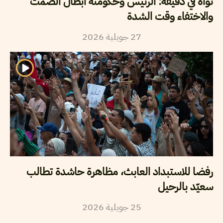
نواة في دقيقة: الرئيس وحكومته أبطال الصمت
والاختفاء وقت الشدة
27
جويلية
2026
رفضا للاستبداد العابث، مظاهرة حاشدة تطالب
سعيّد بالرحيل
25
جويلية
2026