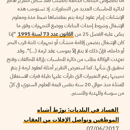
أمّا بخصوص البناءات الدائمة بالصلب فقد سجّل التقرير الأخير
لدائرة المحاسبات العديد من التجاوزات. إذ تستوجب هذه
الإنشاءات إبرام عقود لزمة يتم بمقتضاها ضبط مدة ومعلوم
الإشغال وشروط إحداث البناءات ووضع التجهيزات وفق ما
ينصّ عليه الفصل 25 من
القانون عدد 73 لسنة 1995
“إذا
كان الإشغال يتضمن إقامة منشآت أو تجهيزات ثابتة قرب البحر
أو داخله، فإنّ ذلك لا يتمّ إلاّ بموجب عقد لزمة (…)”. وقد
تعهّدت الوكالة بطلب من دائرة المحاسبات بإزالة المخالفات وفتح
تحقيق في شأنها. كما استعرض التقرير أمثلة لعقود لزمة لم يتمّ
تحيينها رغم التغييرات التي طرأت عليها طيلة فترات الاستغلال
الممتدّة منذ حوالي 20 سنة بنفس قيمة المعلوم السنوي، في كلّ
من سوسة والمهدية والمنستير.
الفساد في البلديات: تورّط أشباه
الموظفين وتواصل الإفلات من العقاب
07/06/2017