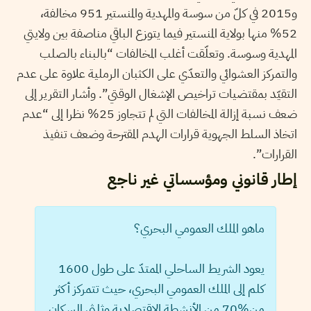
و2015 في كلّ من سوسة والمهدية والمنستير 951 مخالفة،
52% منها بولاية المنستير فيما يتوزع الباقي مناصفة بين ولايتي
المهدية وسوسة. وتعلّقت أغلب المخالفات “بالبناء بالصلب
والتمركز العشوائي والتعدّي على الكثبان الرملية علاوة على عدم
التقيّد بمقتضيات تراخيص الإشغال الوقتي”. وأشار التقرير إلى
ضعف نسبة إزالة المخالفات التي لم تتجاوز 25% نظرا إلى “عدم
اتخاذ السلط الجهوية قرارات الهدم المقترحة وضعف تنفيذ
القرارات”.
إطار قانوني ومؤسساتي غير ناجع
ماهو الملك العمومي البحري؟
يعود الشريط الساحلي الممتدّ على طول 1600
كلم إلى الملك العمومي البحري، حيث تتمركز أكثر
من%70 من الأنشطة الاقتصادية وثلثي السكان