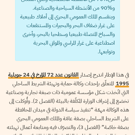
و%90 من الأنشطة السياحية والصناعية.
وينقسم الملك العمومي البحري إلى أملاك طبيعية
على غرار ضفاف البحر والبحيرات والمستنقعات
والسباخ المتصلة طبيعيا وسطحيا بالبحر، وأخرى
اصطناعية على غرار المراسي والمواني البحرية
وتوابعها.
في هذا الإطار اندرج إصدار
القانون عدد 72 المؤرخ في 24 جويلية
1995
المتعلّق بإحداث وكالة حماية وتهيئة الشريط الساحلي
التي اتّخذت شكل مؤسسة عمومية ذات صبغة تجارية وصناعية
تخضع إلى إشراف الوزارة المكلّفة بالبيئة (الفصل 2). وأُوكلت إلى
هذه الوكالة مهمّة “تنفيذ سياسة الدولة في ميدان المحافظة
على الشريط الساحلي بصفة عامّة والملك العمومي البحري
بصفة خاصّة” (الفصل 3)، والتصرّف فيه ومتابعة أعمال تهيئته