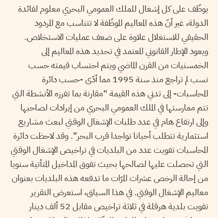
يوظّف على كل إشغال للملك العمومي البحري معلوم لفائدة
الدولة، غير أنّ هذه المعاليم الموظّفة لا تتناسب مع المردود
الحقيقي للاستغلال علاوة على ضعف عمليات الاستخلاص.
ويعود الإطار القانوني المعتمد في تحديد هذه المعاليم إلى
الخمسنيات من القرن الماضي ويتم احتساب قيمته حسب
نسب لم تراجع منذ سنة 1995 مما أدّى -حسب دائرة
المحاسبات- إلى تدني هذه القيمة “مقارنة بما تفرزه الأنشطة التي
تتم ممارستها في الملك العمومي البحري من إيرادات لصاحبها
وإلى ارتفاع هام في عدد طلبات الإشغال الوقتي لبعث مشاريع
استثمارية تتطلب أحيانا تواجدا قرب البحر”. وقد لاحظت دائرة
المحاسبات تفويت عدد من البلديات في تراخيص الإشغال الوقتي
التي تحصلت عليها لصالحها بحيث تفوق المداخيل المتأتية سنويا
من إحالة الرخص عشرات المرّات ما تدفعه هذه البلديات بعنوان
معاليم الإشغال الوقتي. في هذا السياق، استعرض التقرير
تفويت بلدية هرقلة في ثلاثة تراخيص مقابل 52 ألف دينار