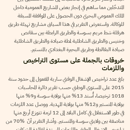
المتدخّلين مما ساهم في إنجاز بعض المشاريع العمومية داخل
الملك العمومي البحري دون الحصول على الموافقة المسبقة
للوكالة. واستعرض التقرير في هذا السياق مشاريع تهيئة طريق
هرقلة شط مريم بسوسة والطريق الرابطة بين سقانص
وخنيس والطريق الشاطئية لمطة صيادة والطريق الشاطئية
صيادة البقالطة وطريق البحيرة البغدادي بالمنستير.
خروقات بالجملة على مستوى التراخيص
واللزمات
بلغ عدد تراخيص الإشغال الوقتي سارية المفعول إلى حدود سنة
2015 على المستوى الوطني حسب تقرير دائرة المحاسبات
1018 ترخيصا، أُسند 13% منها بولاية سوسة و9% منها
بولاية المنستير و12% منها بولاية المهدية. ووصل عدد اللزمات
في طور الاستغلال في كامل البلاد إلى 12 لزمة تتوزع أربع منها
مناصفة بين ولايتي سوسة والمنستير. وأشار التقرير أنّ %70 من
تراخيص الإشغال الوقتي واللزمات المسندة لفائدة الشركات