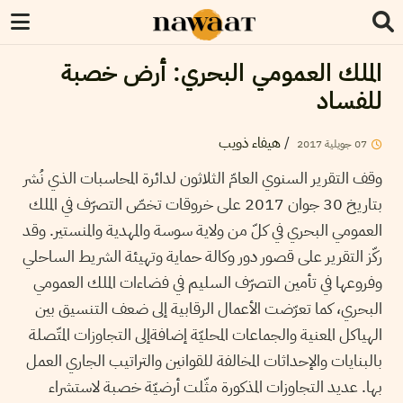
الملك العمومي البحري: أرض خصبة
للفساد
/
هيفاء ذويب
07
جويلية
2017
وقف التقرير السنوي العامّ الثلاثون لدائرة المحاسبات الذي نُشر
بتاريخ 30 جوان 2017 على خروقات تخصّ التصرّف في الملك
العمومي البحري في كلّ من ولاية سوسة والمهدية والمنستير. وقد
ركّز التقرير على قصور دور وكالة حماية وتهيئة الشريط الساحلي
وفروعها في تأمين التصرّف السليم في فضاءات الملك العمومي
البحري، كما تعرّضت الأعمال الرقابية إلى ضعف التنسيق بين
الهياكل المعنية والجماعات المحليّة إضافةإلى التجاوزات المتّصلة
بالبنايات والإحداثات المخالفة للقوانين والتراتيب الجاري العمل
بها. عديد التجاوزات المذكورة مثّلت أرضيّة خصبة لاستشراء