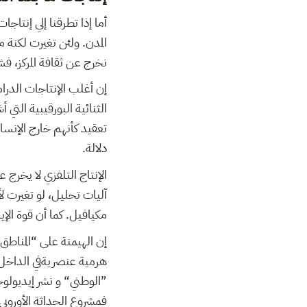
أما إذا تطرقنا إلي إنتاج
المدن. ولئن تغيرت لكنة 
نخرج عن ثقافة المركز، 
إن أغلب الإنتاجات الدر
الثنائية البورقيبية الت
تعقيد كأنهم خارج الإنسا
دلالة.
الإنتاج التلفزي لا يخرج
آليات تحليل، لو تغيرت ل
مكيافيل. كما أن قوة الإي
إن الهيمنة على “المناطق
هرمية عنصريةفي الداخل م
”الوطني“ و نشر إيديولوجي
فمشروع الحداثة الأوروبي