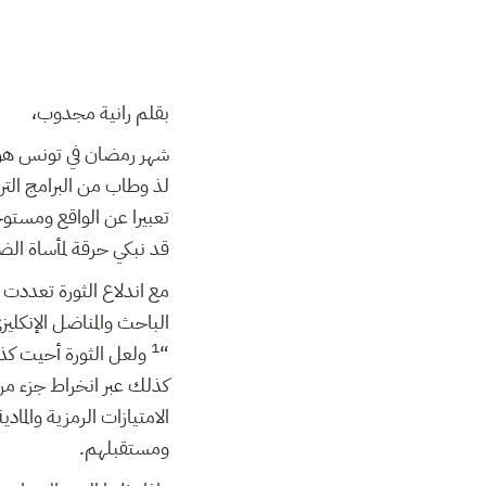
بقلم رانية مجدوب،
شهر رمضان في تونس هو شه
لذ وطاب من البرامج الترف
تعبيرا عن الواقع ومستوح
قد نبكي حرقة لمأساة الض
مع اندلاع الثورة تعددت ن
الباحث والمناضل الإنكلي
1
“
ولعل الثورة أحيت كذلك
كذلك عبر انخراط جزء من 
الامتيازات الرمزية والم
ومستقبلهم.