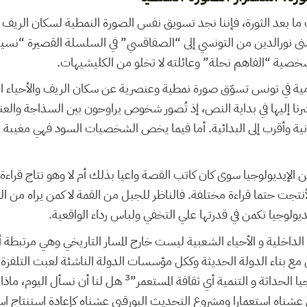
ات ما بعد الثورة، فإننا نجد تسويق نفس الصورة النمطية لسكان الريف وأ
منى نورالدين من التونسي إلى “الصفاقسي” في السلسلة القصيرة “نسيبتي 
فشخصية “الفاهم نحلة” وعائلته لا تخلو من الكليشيهات.
امية في تونس تسوّق صورة نمطية وعنصرية عن سكان الريف والأحياء ا
ي أشرنا إليها في بداية النص، إذ تُصور شخوص يراوحون بين السذاجة وال
نية وأقرب إلى البدائية. أما فيما يخص الشخصيات السود فهي مغيبة تم
 عن الإيديولوجيا سوى كان كاتب القصة واعيا بذلك أم لا وهو نتاج قراء
أنتجت حتما قراءة مختلفة. فالناظر للجبل من القمة لا كمن يراه من ا
ديولوجيا تكمن في قدرتها علي التخفي ولباس رداء الواقعية.
 الداخلية و الأحياء الشعبية ليست خارج المسار التاريخي وهي مرتبطة أ
ع بناء الدولة الحديثة وككل مؤسسات الدولة الناشئة لعبت التلفزة دور
3
ا الحداثة و التنمية أي ثقافة المستعمر”
هل لنا أن نسأل اليوم، ماذا
 عشناه استعمارا ومشروع التحديث البورقبي عشناه كإعادة استنتاج است