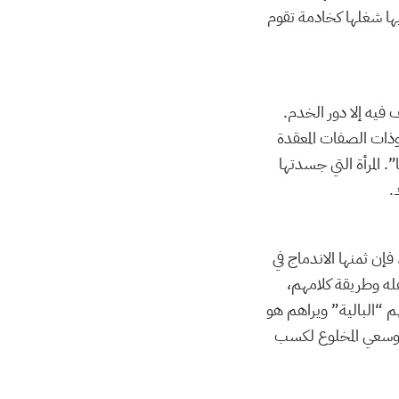
ها شغلها كخادمة تقوم
 فيه إلا دور الخدم.
وذات الصفات المعقدة
المرأة التي جسدتها
.
ن ثمنها الاندماج في
هله وطريقة كلامهم،
“البالية” ويراهم هو
ل علي “فترة الانفتاح ” وسعي المخلوع لكسب