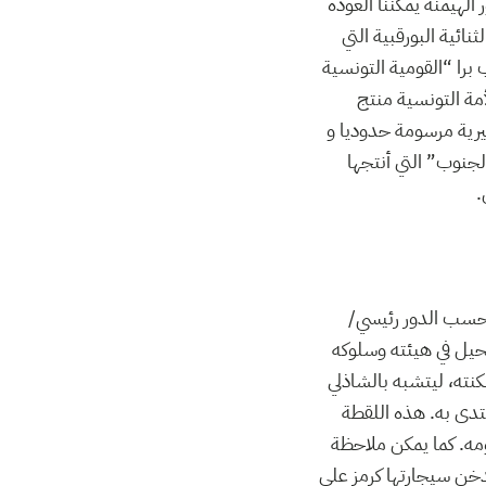
 الهيمنة يمكننا العودة
نائية البورقبية التي
برا “القومية التونسية
مة التونسية منتج
يرية مرسومة حدوديا و
نوب” التي أنتجها
.
 حسب الدور رئيسي/
يل في هيئته وسلوكه
نته، ليتشبه بالشاذلي
قتدى به. هذه اللقطة
نومه. كما يمكن ملاحظة
تدخن سيجارتها كرمز على