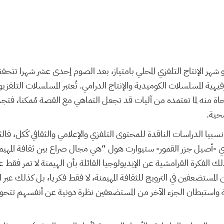
ر الإنتاج التلفزي المحلي بامتياز، بعد الصوم إحدى عشر شهرا تتحفنا 
يهية المسلسلات الكوميدية والإنتاج الدرامي. تُعتبر المسلسلات التلفزيون
اة منه لما تعتمده من آليات قد تجعل التماهي مع القصة مُمكنا، فتجد
حية.
سبيا الدراسات الناقدة للمحتوى التلفزي والإعلامي والثقافي كَكل، فالثق
زي -أصيل جزر القمور- ستيوارت هول “هي مجال صراع بين ثقافة المهيمن
 الفكرة القرامشية عن الإيديولوجيا القائلة بأن الهيمنة لا تمر فقط عبر
المستضعفين في الترويج للثقافة المهيمنة، لا فقط فكريا، بل كذلك ع
ادية واستبطان الجزء الآخر من المستضعفين نظرة دونية عن أنفسهم تتحو