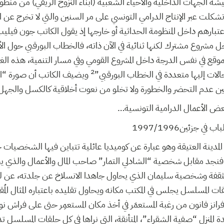
تعيشه الجهات الداخلية والأحياء الشعبية (أبناء النزوح الريفي) من منظور
تشكلت عبر الإنتاج الدرامي التونسي على مر السنين والتي لا تخرج عن الث
تبارهم داخل المنظومة الحداثية أو خارجها إذ يقول الكاتب جون فيليب 
مشروع مشترك لكنها ثنائية في الآن ذاته، فالخطاب البورقبي حول الأ
وقع في نفس الدرجة داخل المشروع القومي وفي مسار التنمية، هذه الغ
2
لات إليها متعددة في الخطاب البورقبي”
ويضيف الكاتب أن صورة “الج
بين عدم التحضر والخطورة ولا تخلو من نعوت أخلاقية كالكسل والجهل
بعض الأعمال الدرامية التونسية…
جزئين1997/1996
المدينة العتيقة وهو عبارة عن كوميديا عائلية تتباين فيها الشخصيات
جد مقابل شخصية “الشادلي التمار” صاحب المال والأعمال والذي يح
 المثقفة وشخصية سليمان الذي يحاول جاهدا الانسلاخ عن جلدته، عن لك
قات المسلسل يجلس في المكتب مكانه ويحاول تقليده باعتباره المثال المُ
 فرانز فانون من رغبة المستعمَر في أخذ مكان المستعمِر حتى على فراش 
المنزل “صفية الشقراء”، المتأنقة، التي نراها فى كل حلقات المسلسل 