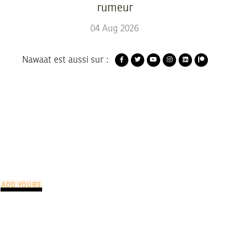
rumeur
04
Aug
2026
Nawaat est aussi sur :
ADD YOURS