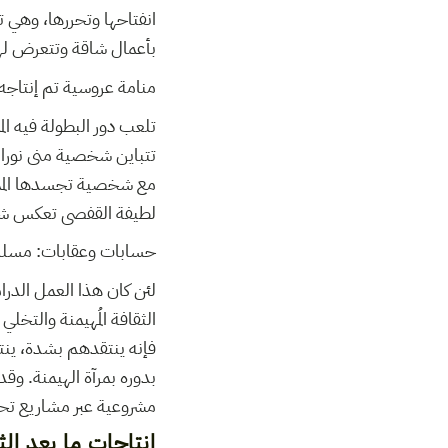
انفتاحها وتحررها، وهي 
بأعمال شاقة وتتعرض له
منامة عروسية تم إنتاجه سن
تلعب دور البطولة فيه الم
تتباين شخصية منى نورالد
مع شخصية تجسدها الممثل
لطيفة القفصى تعكس شخصي
حسابات وعقابات: مسلسل ت
لئن كان هذا العمل الدر
الثقافة المُهيمنة والتخ
فإنه ينتقدهم بشدة، ين
مشروعية عبر مشاريع ت
إنتاجات ما بعد الث