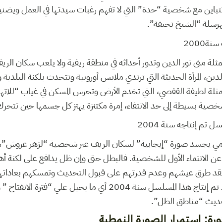
تتباين مع شخصية “حدة” التي لا تفهم رغبات سيدتها في العمل ويضني
رسلة “الشيخ تحيفة”.
ة2000
مثلة منى نور الدين وتدور أحداثه في منطقة ريفية ولا يلعب سكان الريف
ين، المرأة الحديثة التي ترتدي ملابس أوروبية وتتحدث بلكنة البلدية 
ة لطيفة القفصي، التي تخدم الأرض وتحرس المسكن في غياب “للاتها”. 
ة بسيطة إلى حد الانتفاء، إمرة مكتنزة يهتز كل جسمها حين تتحرك
م إنتاجه سنة 2004
امي يجسد صورة “إيجابية” لسكان الريف عبر شخصية “لزهر عروش”، فإ
لي عن الانتماء الأول للشخصية. فالبطل حتى وإن ظل يدافع على لكنة أ
تقد طرق عيشهم وعدم قدرتهم على قبول التحديث وتمسكهم بعاداتهم 
بدوره بمرآة الهيمنة. وقد تم إنتاج هذا المسلسل سنة 2004 أي ما يحي
حديث “مناطق الظل”.
ورة: استمرار الصورة النمطية