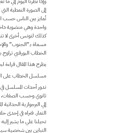
وإذا نظرنا اليوم إلي ما 
إلى الصورة النمطية التي 
تُمايز بين الناس حسب اع
واحدة وهي منضوية داخل 
كذلك لتونس أخرى لا تتم
مسماة بـ”الجنوب” والإحا
الخطاب البورقبي تراوح 
يطرح هذا المقال قراءة ل
مسلسل الخطاب على الباب في 
تدور أحداث المسلسل في 
ثانوي وحسب الصفات، فن
إلي البرجوازية الحداثية
التمار. فنراه في إحدى حل
تحيلنا علي ما يشير إليه
التباين بين شخصية سيدة 