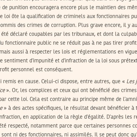
ce de punition encouragera encore plus le maintien des mê
de loi ôte la qualification de criminels aux fonctionnaires pu
ommis des crimes de corruption. Plus grave encore, il y a
 été déclaré coupables par les tribunaux, et dont la culpabi
du fonctionnaire public ne se réduit pas à ne pas tirer prof
, mais aussi à respecter les lois et réglementations en vigue
 sentiment d’impunité et d’infraction de la loi sous prétext
rofit personnel est conséquent.
si remis en cause. Celui-ci dispose, entre autres, que «
Les 
ice
». Or, les complices et ceux qui ont bénéficié des crime
ar cette loi. Cela est contraire au principe même de l’amnis
e
» à des actes spécifiques, le résultat devant bénéficier à 
nfraction, en application de la règle d’égalité. D’après les r
 été respecté, notamment parce que certaines personnes con
ont ni des fonctionnaires, ni assimilés. Il se peut donc qu’