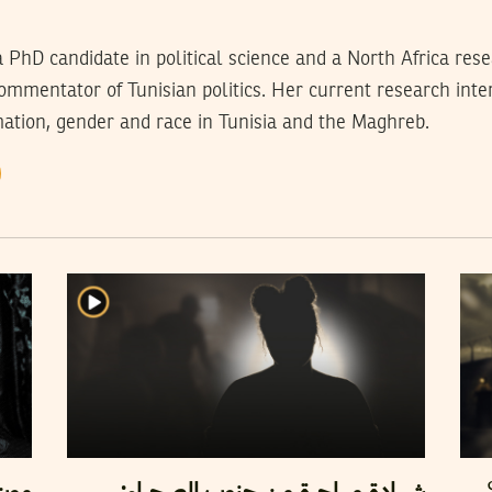
 PhD candidate in political science and a North Africa res
ommentator of Tunisian politics. Her current research inter
ation, gender and race in Tunisia and the Maghreb.
شهادة مهاجرة من جنوب الصحراء:
مو،