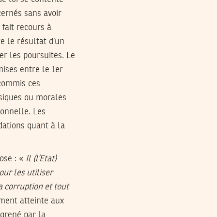
cernés sans avoir
 fait recours à
re le résultat d’un
er les poursuites. Le
mises entre le 1er
t commis ces
hysiques ou morales
onnelle. Les
dations quant à la
pose : «
Il
(l’Etat)
ur les utiliser
a corruption et tout
ement atteinte aux
angrené par la