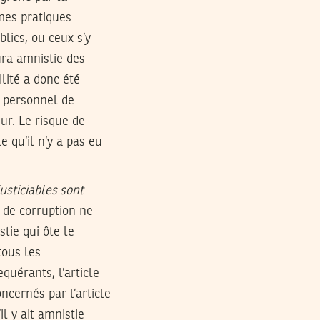
mes pratiques
blics, ou ceux s’y
ura amnistie des
lité a donc été
it personnel de
ur. Le risque de
e qu’il n’y a pas eu
justiciables sont
s de corruption ne
tie qui ôte le
tous les
equérants, l’article
cernés par l’article
il y ait amnistie