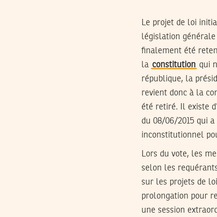
Le projet de loi init
législation générale
finalement été reten
la
constitution
qui n
république, la prési
revient donc à la com
été retiré. Il existe
du 08/06/2015 qui a 
inconstitutionnel p
Lors du vote, les me
selon les requérants
sur les projets de l
prolongation pour r
une session extraord