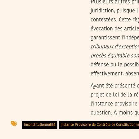
Plusieurs autres pri
juridiction, puisque 
contestées. Cette rè
évocation des article
garantissent l’indép
tribunaux d’exception
procès équitable son
défense ou la possibi
effectivement, absent
Ayant été présenté d
projet de loi de la r
l’instance provisoire
question. A moins qu
inconstitutionnalité
Instance Provisoire de Contrôle de Constitutionnal