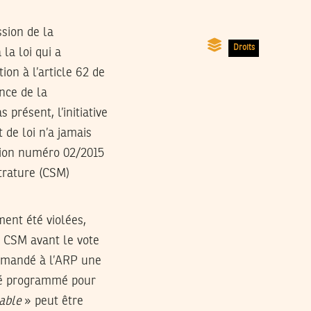
ssion de la
Droits
la loi qui a
on à l’article 62 de
ence de la
présent, l’initiative
 de loi n’a jamais
cision numéro 02/2015
strature (CSM)
ment été violées,
du CSM avant le vote
 demandé à l’ARP une
été programmé pour
nable
» peut être