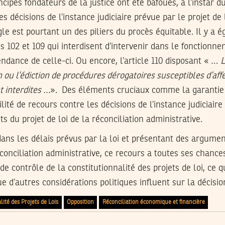
ncipes fondateurs de la justice ont été bafoués, à l’instar 
les décisions de l’instance judiciaire prévue par le projet de
gle est pourtant un des piliers du procès équitable. Il y a
s 102 et 109 qui interdisent d’intervenir dans le fonctionne
endance de celle-ci. Ou encore, l’article 110 disposant « …
L
 ou l’édiction de procédures dérogatoires susceptibles d’affe
t interdites …
». Des éléments cruciaux comme la garantie 
lité de recours contre les décisions de l’instance judiciaire
s du projet de loi de la réconciliation administrative.
ans les délais prévus par la loi et présentant des argumen
éconciliation administrative, ce recours a toutes ses chances
 de contrôle de la constitutionnalité des projets de loi, ce 
e d’autres considérations politiques influent sur la décisio
ité des Projets de Lois
Opposition
Réconciliation économique et financière