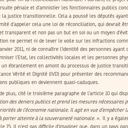
suite pénale et d’amnistier les fonctionnaires publics con
 la justice transitionnelle. Cela a poussé les députés ayant
mité d’appeler cela une loi de réconciliation, qui devrait êt
t transparent et non pas un but en soi ou un moyen d’évit
stion ne permet ni de lever le voile sur les infractions com
 janvier 2011, ni de connaître l’identité des personnes ayan
emniser l’Etat, les collectivités locales et les personnes p
un ébranlement en amont du processus de justice transiti
stance Vérité et Dignité (IVD) pour présenter des recomman
tions publiques en deviennent quasi-caduques.
e plus, cité le troisième paragraphe de l’article 10 qui dis
tion des deniers publics et prend les mesures nécessaires po
riorités de l’économie nationale. Il agit en vue d’empêcher l
à porter atteinte à la souveraineté
nationale.
».
Il y a égal
icle 15. Il n’est pas difficile d’imaginer que, dans un pays g