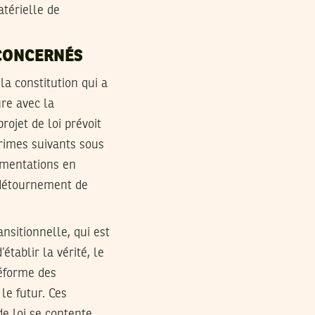
atérielle de
 CONCERNÉS
a constitution qui a
ure avec la
rojet de loi prévoit
crimes suivants sous
lementations en
t détournement de
nsitionnelle, qui est
établir la vérité, le
réforme des
le futur. Ces
de loi se contente