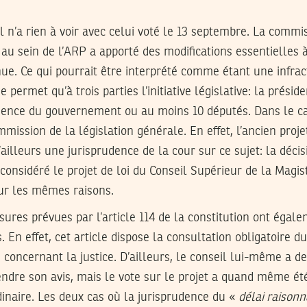
ial n’a rien à voir avec celui voté le 13 septembre. La commi
 au sein de l’ARP a apporté des modifications essentielles à 
ue. Ce qui pourrait être interprété comme étant une infracti
e permet qu’à trois parties l’initiative législative: la présid
dence du gouvernement ou au moins 10 députés. Dans le cas 
mission de la législation générale. En effet, l’ancien projet
 d’ailleurs une jurisprudence de la cour sur ce sujet: la dé
considéré le projet de loi du Conseil Supérieur de la Magi
our les mêmes raisons.
sures prévues par l’article 114 de la constitution ont égale
. En effet, cet article dispose la consultation obligatoire 
oi concernant la justice. D’ailleurs, le conseil lui-même a
endre son avis, mais le vote sur le projet a quand même 
inaire. Les deux cas où la jurisprudence du «
délai raison