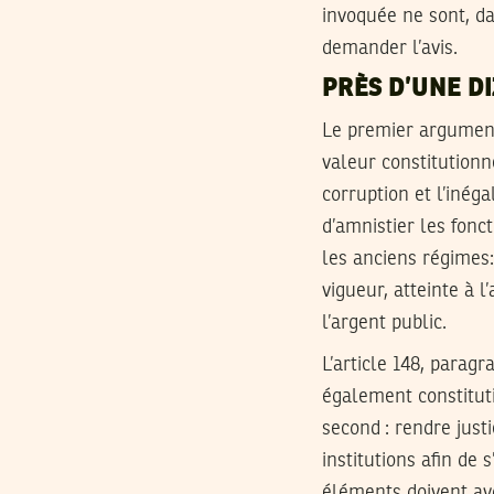
invoquée ne sont, dan
demander l’avis.
PRÈS D’UNE D
Le premier argument
valeur constitutionn
corruption et l’inéga
d’amnistier les fonc
les anciens régimes:
vigueur, atteinte à 
l’argent public.
L’article 148, parag
également constitutio
second : rendre justi
institutions afin de
éléments doivent avoi