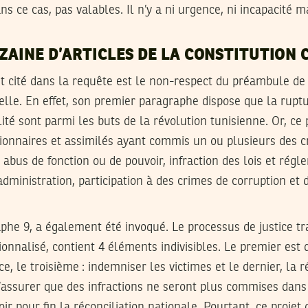
s ce cas, pas valables. Il n’y a ni urgence, ni incapacité m
IZAINE D’ARTICLES DE LA CONSTITUTION
 cité dans la requête est le non-respect du préambule de l
elle. En effet, son premier paragraphe dispose que la rupt
lité sont parmi les buts de la révolution tunisienne. Or, ce p
tionnaires et assimilés ayant commis un ou plusieurs des 
 abus de fonction ou de pouvoir, infraction des lois et rég
l’administration, participation à des crimes de corruption e
raphe 9, a également été invoqué. Le processus de justice tra
nnalisé, contient 4 éléments indivisibles. Le premier est d’
ce, le troisième : indemniser les victimes et le dernier, la 
 s’assurer que des infractions ne seront plus commises dans 
r pour fin la réconciliation nationale. Pourtant, ce projet 