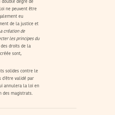
du double degré de
 loi ne peuvent être
 également eu
ment de la justice et
a cr
éation de
cter les principes du
des droits de la
 créée sont,
ts solides contre le
 d’être validé par
qui annulera la loi en
n des magistrats.