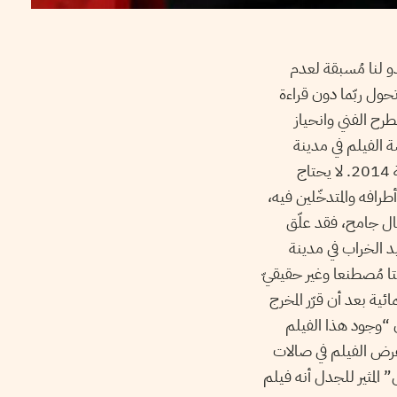
 لنا مُسبقة لعدم
حول ربّما دون قراءة
رح الفني وانحياز
ة الفيلم في مدينة
حمص بعد خروج الجماعات المتشددة منها وتتحدث عن العائلات التي عاشت حالة الحصار سنة 2014. لا يحتاج
رافه والمتدخّلين فيه،
يال جامح، فقد علّق
د الخراب في مدينة
ا مُصطنعا وغير حقيقيّ
ة بعد أن قرّر المخرج
 “وجود هذا الفيلم
عرض الفيلم في صالات
المثير للجدل أنه فيلم