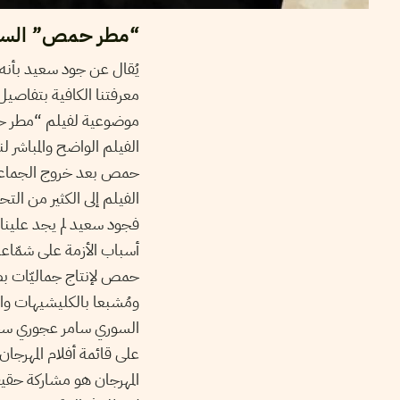
“مطر حمص” السينم
يُقال عن جود سعيد بأنه
معرفتنا الكافية بتفاصيل 
موضوعية لفيلم “مطر حمص
الفيلم الواضح والمباشر ل
الفيلم إلى الكثير من الت
فجود سعيد لم يجد علينا 
أسباب الأزمة على شمّاعة
حمص لإنتاج جماليّات بصر
ومُشبعا بالكليشيهات وال
السوري سامر عجوري س
على قائمة أفلام المهرجا
المهرجان هو مشاركة حقيق