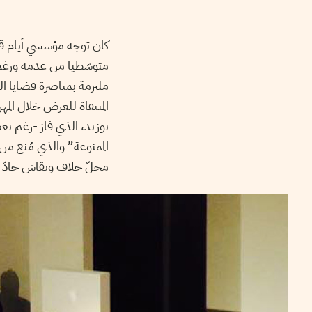
كان توجه مؤسسي أيام قرط
متوسّطيا من عدمه ورغم 
ملتزمة بمناصرة قضايا ال
المنتقاة للعرض خلال ال
الممنوعة” والذي مُنع م
محلّ خلاف ونقاش حادّ خاص