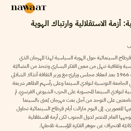
: أزمة الاستقلالية وارتباك الهوية
ب
رطاج السينمائية حول الهوية السياسية لهذا المهرجان الذي
سية وثقافية تنهل من معين الفكر اليساري وتتخذ من النضاليّة
أساسا لها. فالمهرجان تأسس سنة 1966 بعد انعقاد مجلس وزاريّ مع وزير الثقافة آنذاك الشاذلي
لجامعة التونسية لنوادي السينما وعلى رأسهم الطاهر شريعة
ة لنوادي السينما المحسوبة على الحزب الشيوعي الفرنسيّ. لم
جامعتين على التوحد من أجل بعث مهرجان يُعنى بالسينما
ها المغمورين. إلى اليوم مازالت أيام قرطاج السينمائية تحاول
هها العام المنتصر لدول الجنوب لكن أزمة الاستقلالية
ّة الانحراف عن جوهر الفكرة المؤسسة تلاحقها.