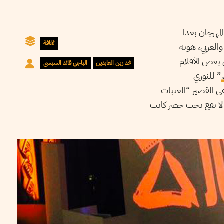
مهرجان بعدا
ثقافة
العربي، هوية
 بعض الأفلام
محمد زين العابدين
الباجي قائد السبسي
” للنوري
تانيت الذهبي سنة 1986، وفيلم رضا الباهي القصير “العتبات
 لا تقع تحت حصر كانت