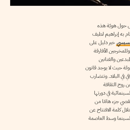
دل حول هويّة هذه
قام به إبراهيم لطيف
السبسي
خير دليل على
وللمخرجين الأفارقة
بدعين والفنانين
دولة حيث لا يوجد قانون
 في البلاد. وتتضارب
عن روح الثقافة
سينمائية في دورتها
يقصي جزء هامّا من
ال كلمة الافتتاح عن
 السينما وسط العاصمة