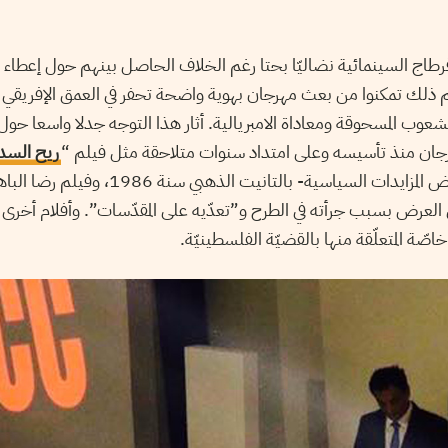
اج السينمائية نضاليّا بحتا رغم الخلاف الحاصل بينهم حول إعطاء ال
ذلك تمكنوا من بعث مهرجان بهوية واضحة تحفر في العمق الإفريقي و
شعوب المسحوقة ومعاداة الامبريالية. أثار هذا التوجه جدلا واسعا حول
مهرجان منذ تأسيسه وعلى امتداد سنوات متلاحقة مثل فيلم “
ريح السد
بوزيد، الذي فاز -رغم بعض المزايدات السياسية- بال
ن العرض بسبب جرأته في الطرح و”تعدّيه على المقدّسات”. وأفلام أخرى
ّة المتعلّقة منها بالقضيّة الفلسطينيّة.