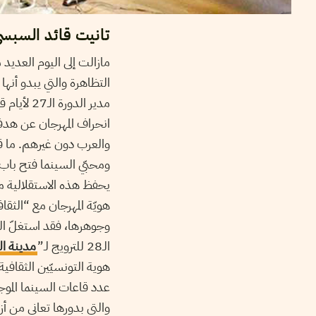
تانيت قائد السبسي 
مازالت إلى اليوم العديد
التظاهرة والتي يبدو أنها
مدير الدورة الـ27 لأيام قرطاج السينمائية (2016) عند
انحراف المهرجان عن هدفه
والعرب دون غيرهم. ما قا
ومحبّي السينما فتح باب 
يحفظ هذه الاستقلالية من
هويّة المهرجان مع “الثقاف
وجوهرها، فقد استغلّ الوز
الـ28 للترويج لـ”
مدينة ال
هوية التونسيّين الثقافي
عدد قاعات السينما المو
والتي بدورها تعاني من أز