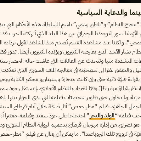
ا والدعاية السياسية
 “مخرج النظام” و”ناطق رسمي” باسم السلطة، هذه الأحكام التي تبدو
الأزمة السورية وبعدنا الجغرافي عن هذا البلد الذي أنهكته الحرب قد ت
”، ولكننا عند مشاهدة الفيلم نُصدم منذ المشاهد الأولى برداءة الط
نظام بشار الأسد الذي يعارضه الكثيرون ويؤيّده الكثيرون أيضا. تدور قصّ
حليل والتعمّق نظرا إلى سطحيّته في معالجة الملف السوري الذي تعدّدت أط
بقراءة فنيّة ذكية حتى وإن كانت منحازة وبسيناريو محكم الكتابة وبخ
 نظرية المؤامرة وظلّ وفيّا لخطاب النظام الأحاديّ. لم يستغل جود سعي
ية، ولم يحاول حتى تطوير شخصيّات فيلمه التي بدى الحوار بينها باهت
جمل الجاهزة. فيلم “مطر حمص” أثار ضجّة خلال أيام قرطاج السينمائي
حب فيلمه “
الولد والبحر
” احتجاجا على جود سعيد وفيلمه، معتبرا أن
ن هو تصريح من إدارة مهرجان قرطاج بدعمهم لرواية النظام السوريّ و
يّة في ترويج تلك البروباغندا”. ما يمكن أن يقال عن فيلم “مطر حمص” 