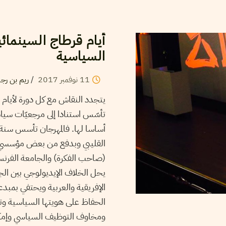
أيام قرطاج السينمائية
السياسية
11
نوفمبر
2017
/
ريم بن رج
يتجدد النقاش مع كل دورة لأيام ق
تأسّس استنادا إلى مرجعيّات سيا
القليبي وبدفع من بعض مؤسسي ا
(صاحب الفكرة) والجامعة الفرنسي
يحل الخلاف الإيديولوجي بين ال
الإفريقية والعربية ويحتفي بمبدعي
الحفاظ على هويتها السياسية وتوج
ومخاوف التوظيف السياسي وإمكاني