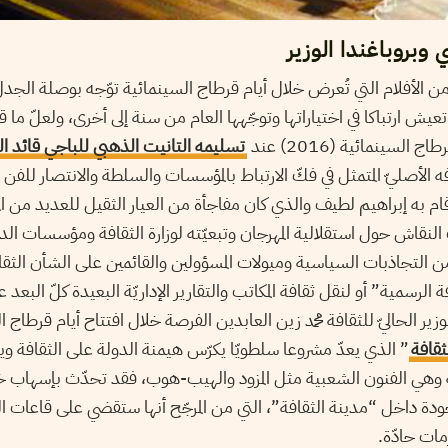
وبروباغندا الوزير
 من الأفلام التي تُعرض خلال أيام قرطاج السينمائية توّجه بوصلة الج
 تعيش ارتباكا في اختياراتها وتوجّهها العام من سنة إلى أخرى، ولعلّ ما 
تسليمه التانيت الذهبي للباجي قائد 
 الأصليّ المتمثل في فكّ الارتباط بالمؤسسات والسلطة والانتصار للفن 
م به إبراهيم لطيف والذي كان مفاجأة من العيار الثقيل للعديد من الم
النقاش حول استقلالية المهرجان وتبعيّته لوزارة الثقافة ومؤسسات ال
 التجاذبات السياسية وميولات المسؤولين والقائمين على الشأن الثقافي
ة الرسمية” أو لنقل ثقافة المكاتب والتقارير الإداريّة البعيدة كلّ البعد 
ير الحاليّ للثقافة محمد زين العابدين الفرصة خلال افتتاح أيام قرطاج ال
ثقافة
” الذي يعدّ مشروعا سلطويّا يكرّس هيمنة الدولة على الثقافة و
ة وهي الفنون الشعبية مثل المزود والهيب-هوب، فقد تحدّث بإسهاب خل
جودة داخل “مدينة الثقافة”، التي من المرجّح أنها ستقضي على قاعات
مات حادّة.