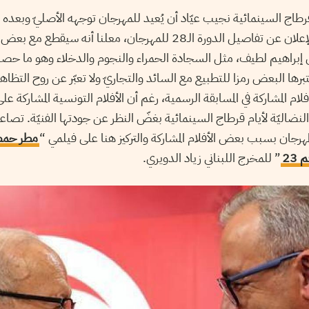
 قرطاج السينمائية نجيب عيّاد أن يُعيد للمهرجان توجهه الأصليّ وبعده ا
خلال الندوة الصحفية للإعلان عن تفاصيل الدورة الـ28 للمهرجان، معلنا أ
إبراهيم لطيف، مثل السجادة الحمراء والنجوم والدخلاء وهو ما حصل 
برها البعض رمزا للتطبيع مع السائد والتجاريّ ولا تعبّر عن روح التظاه
ام المشاركة في المسابقة الرسمية، رغم أن الأفلام التونسية المشاركة على
لنضاليّة لأيام قرطاج السينمائية بغضّ النظر عن جودتها الفنيّة. تصاع
رجان بسبب بعض الأفلام المشاركة والتركيز هنا على فيلمي “
مطر حم
23
” للمخرج اللبناني زياد الدويري.