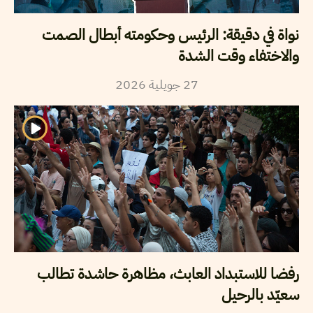
نواة في دقيقة: الرئيس وحكومته أبطال الصمت
والاختفاء وقت الشدة
2026
جويلية
27
رفضا للاستبداد العابث، مظاهرة حاشدة تطالب
سعيّد بالرحيل