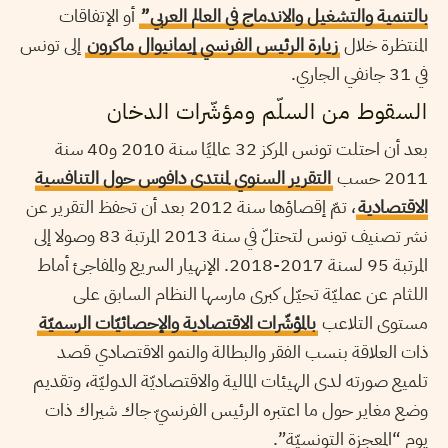
بالتنمية والتشغيل والاندماج في العالم العربي”
أو الإتفاقات
المنتظرة خلال
زيارة الرئيس الفرنسي إيمانيوال ماكرون
إلى تونس
في 31 جانفي الجاري.
السقوط من السلّم ومؤشّرات الدخان
بعد أن احتلت تونس المركز 32 عالميًا سنة 2010 و40 سنة
2011 حسب
التقرير السنوي لمنتدى دافوس حول التنافسية
الاقتصادية
، تمّ إقصاؤها سنة 2012 بعد أن تحفظ التقرير عن
نشر تصنيف تونس لتحتلّ في سنة 2013 المرتبة 83 وصولا إلى
المرتبة 95 لسنة 2017-2018. الإنهيار السريع والمفاجئ أماط
اللثام عن عمليّة تحيّل كبرى مارسها النظام السابق على
مستوى التلاعب
بالمؤشّرات الاقتصادية والإحصائيّات الرسميّة
ذات العلاقة بنسب الفقر والبطالة والنمو الاقتصادي قصد
تلميع صورته لدى الهيئات المالية والاقتصاديّة الدوليّة، وتقديم
وضع مغاير حول ما اعتبره الرئيس الفرنسيّ جاك شيراك ذات
يوم “المعجزة التونسيّة”.