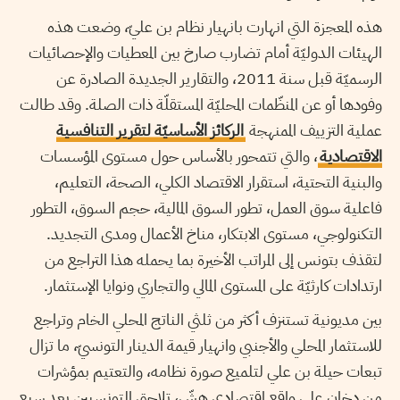
هذه المعجزة التي انهارت بانهيار نظام بن عليّ، وضعت هذه
الهيئات الدوليّة أمام تضارب صارخ بين المعطيات والإحصائيات
الرسميّة قبل سنة 2011، والتقارير الجديدة الصادرة عن
وفودها أو عن المنظّمات المحليّة المستقلّة ذات الصلة. وقد طالت
عملية التزييف الممنهجة
الركائز الأساسيّة لتقرير التنافسية
الاقتصادية
، والتي تتمحور بالأساس حول مستوى المؤسسات
والبنية التحتية، استقرار الاقتصاد الكلي، الصحة، التعليم،
فاعلية سوق العمل، تطور السوق المالية، حجم السوق، التطور
التكنولوجي، مستوى الابتكار، مناخ الأعمال ومدى التجديد.
لتقذف بتونس إلى المراتب الأخيرة بما يحمله هذا التراجع من
ارتدادات كارثيّة على المستوى المالي والتجاري ونوايا الإستثمار.
بين مديونية تستنزف أكثر من ثلثي الناتج المحلي الخام وتراجع
للاستثمار المحلي والأجنبي وانهيار قيمة الدينار التونسيّ، ما تزال
تبعات حيلة بن علي لتلميع صورة نظامه، والتعتيم بمؤشرات
من دخان على واقع اقتصادي هشّ، تلاحق التونسيين بعد سبع