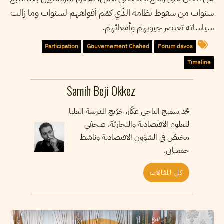
سنوات من سقوط نظامه الذّي كمّم أفواههم لسنوات وما زالت
سياساته تعتصر جيوبهم وأمعائهم.
Participation
Gouvernement Chahed
Forum davos
Timeline
Samih Beji Okkez
محمد سميح الباجي عكّاز، خرّيج المدرسة العليا
للعلوم الاقتصادية والتجاريّة، صحفي
مختصّ في الشؤون الاقتصادية وناشط
جمعياتي.
كل المقالات