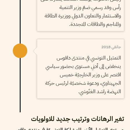
رأس وفد رسمي ضمّ وزير التنمية
والاستثمار والتعاون الدولي ووزيرة الطاقة
والمناجم والطاقات المتجددة.
جانفي 2018
التمثيل التونسي في منتدى دافوس
ينخفض إلى أدني مستوى بحضور سياسي
اقتصر على وزير الخارجيّة خميس
الجهيناوي، ودعوة شخصيّة لرئيس حركة
النهضة راشد الغنّوشي.
تغير الرهانات وترتيب جديد للاولويات
مستوى التمثيل الأخير للمشاركة التونسيّة في منتدى دافوس