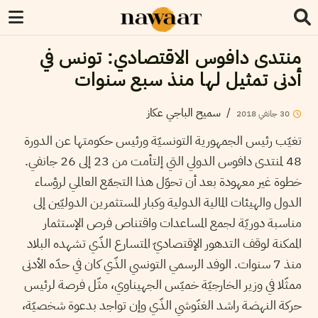
منتدى دافوس الاقتصادي: تونس في
أدنى تمثيل لها منذ سبع سنوات
/
سميح الباجي عكاز
30
جانفي
2018
تغيّب رئيس الجمهورية التونسيّة ورئيس حكومتها عن الدورة
48 لمنتدى دافوس الدولي التي إلتأمت من 23 إلى 26 جانفي.
خطوة غير معهودة بعد أن تحوّل هذا التجمّع العالمي لرؤساء
الدول والهيئات المالية الدولية وكبار المستثمرين الدوليّين إلى
مناسبة دوريّة لجمع المساعدات واقتناص فرص الإستثمار
الممكنة لوقف التدهور الإقتصاديّ المتسارع الذّي تشهده البلاد
منذ 7 سنوات. الوفد الرسمي التونسي الذّي كان في حدّه الأدنى
ممثّلا في وزير الخارجيّة خميّس الجهيناوي، مثّل فرصة لرئيس
حركة النهضة راشد الغنّوشي الذّي وإن تواجد بدعوة شخصيّة،