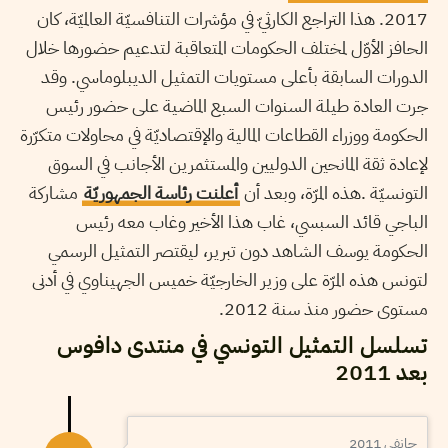
2017. هذا التراجع الكارثيّ في مؤشرات التنافسيّة العالميّة، كان
الحافز الأوّل لمختلف الحكومات المتعاقبة لتدعيم حضورها خلال
الدورات السابقة بأعلى مستويات التمثيل الديبلوماسي. وقد
جرت العادة طيلة السنوات السبع الماضية على حضور رئيس
الحكومة ووزراء القطاعات المالية والإقتصاديّة في محاولات متكرّرة
لإعادة ثقة المانحين الدوليين والمستثمرين الأجانب في السوق
التونسيّة .هذه المرّة، وبعد أن
أعلنت رئاسة الجمهوريّة
مشاركة
الباجي قائد السبسي، غاب هذا الأخير وغاب معه رئيس
الحكومة يوسف الشاهد دون تبرير، ليقتصر التمثيل الرسمي
لتونس هذه المرّة على وزير الخارجيّة خميس الجهيناوي في أدنى
مستوى حضور منذ سنة 2012.
تسلسل التمثيل التونسي في منتدى دافوس
بعد 2011
جانفي 2011