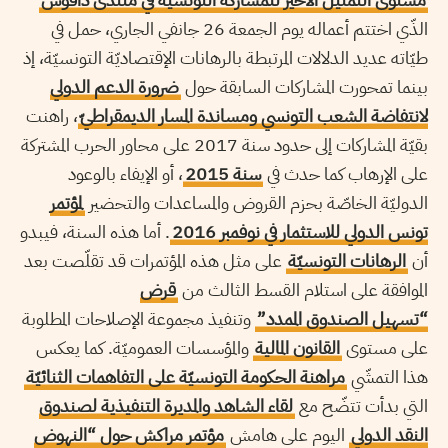
الذّي اختتم أعماله يوم الجمعة 26 جانفي الجاري، حمل في
طيّاته عديد الدلالات المرتبطة بالرهانات الإقتصاديّة التونسيّة، إذ
بينما تمحورت المشاركات السابقة حول
ضرورة الدعم الدولي
لانتفاضة الشعب التونسي ومساندة المسار الديمقراطيّ
، راهنت
بقيّة المشاركات إلى حدود سنة 2017 على محاور الحرب المشتركة
على الإرهاب كما حدث في
سنة 2015
، أو الإيفاء بالوعود
الدوليّة الخاصّة بحزم القروض والمساعدات والتحضير
لمؤتمر
تونس الدولي للاستثمار في نوفمبر 2016
. أما هذه السنة، فيبدو
أن
الرهانات التونسيّة
على مثل هذه المؤتمرات قد تقلّصت بعد
الموافقة على استلام القسط الثالث من
قرض
“تسهيل الصندوق الممدد”
وتنفيذ مجموعة الإصلاحات المطلوبة
على مستوى
القانون المالية
والمؤسسات العموميّة. كما يعكس
هذا التمشّي
مراهنة الحكومة التونسيّة على التفاهمات الثنائيّة
التي بدأت تتضّح مع
لقاء الشاهد والمديرة التنفيذية لصندوق
النقد الدولي
اليوم على هامش
مؤتمر مراكش حول “النهوض