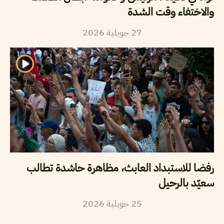
والاختفاء وقت الشدة
2026
جويلية
27
رفضا للاستبداد العابث، مظاهرة حاشدة تطالب
سعيّد بالرحيل
2026
جويلية
25