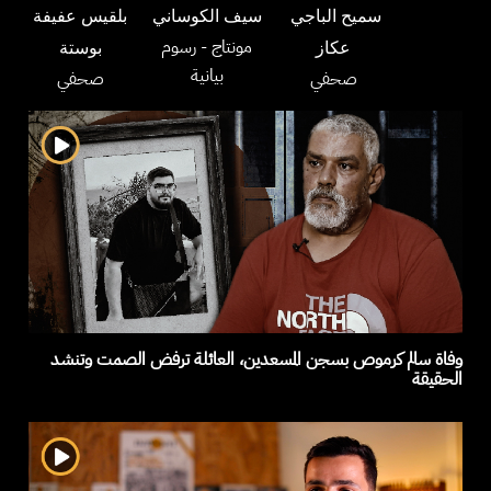
سميح الباجي
سيف الكوساني
بلقيس عفيفة
مونتاج
- رسوم
عكاز
بوستة
بيانية
صحفي
صحفي
وفاة سالم كرموص بسجن المسعدين، العائلة ترفض الصمت وتنشد
الحقيقة