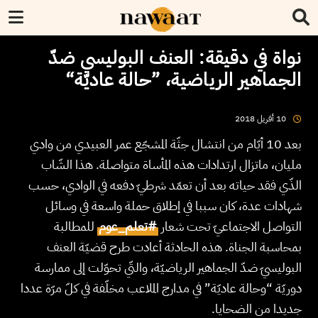
نواة في دقيقة: العنف البوليسي ضدّ
الجماهير الرياضية، ”حالة عاديّة“
2018
أفريل
10
بعد 10 أيّام من انتشال جثّة المشجّع عمر العبيدي من وادي
مليان، ماتزال ارتدادات هذه المأساة متواصلة. هذا الشّاب
الذّي فقد حياته بعد أن تعمّد شرطيّ دفعه في الوادي، حسب
شهادات عدة، كان سببا في إطلاق حملة واسعة في وسائل
التواصل الاجتماعيّ تحت شعار
#تعلم_عوم
للمطالبة
بمحاسبة الجناة. هذه الحادثة أعادت طرح قضيّة العنف
البوليسيّ ضدّ الجماهير الرياضيّة، والتّي تحوّلت إلى ممارسة
دوريّة “وحالة عاديّة” في مدارج الملاعب مخلّفة في كلّ مرّة عددا
جديدا من الضحايا.