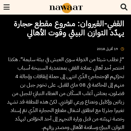
القفي-القيروان: مشروع مقطع حجارة
يهدّد التوازن البيئي وقوت الأهالي
2018
أفريل
19
“لم نطلب شيئا من الدولة سوى العيش في بيئة سليمة”. هكذا
اختصر أحد أهالي عمادة القفي بمعتمدية السبيخة أسباب
تحرّكهم الإحتجاجيّ الذّي انتهى إلى حملة إيقافات وإحالة 4
منهم إلى المحاكمة في 08 ماي المقبل. على تخوم جبل بن
فضلون، يعتاش أغلب السكّان من الغطاء النباتيّ للجبل من
زياتين وإكليل ونعناع ورعي المواشي. لكنّ هذه المنطقة قد تشهد
تغييرا جذريّا مع انطلاق اشغال مقطع الحجارة الذّي تمّ إسناد
رخصة تهيئته من قبل وزارة التجهيز إلى أحد الخوّاص ليهدّد
التوازن البيئيّ وسلامة الأهالي ومصدر رزقهم.