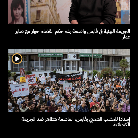
الجريمة البيئية في ڤابس واضحة رغم حكم القضاء، حوار مع صابر
عمار
إسنادا للغضب الشعبي بڨابس، العاصمة تتظاهر ضد الجريمة
الكيميائية