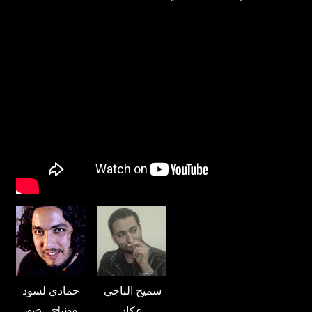
سميح الباجي
حمادي لسود
مونتاج
- صور
عكاز